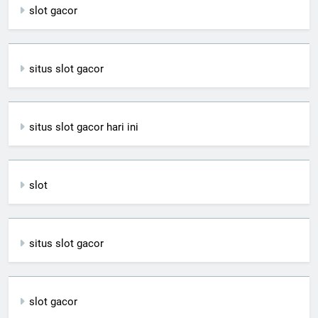
slot gacor
situs slot gacor
situs slot gacor hari ini
slot
situs slot gacor
slot gacor