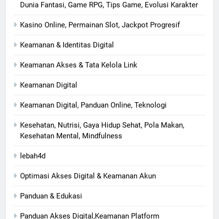
Dunia Fantasi, Game RPG, Tips Game, Evolusi Karakter
Kasino Online, Permainan Slot, Jackpot Progresif
Keamanan & Identitas Digital
Keamanan Akses & Tata Kelola Link
Keamanan Digital
Keamanan Digital, Panduan Online, Teknologi
Kesehatan, Nutrisi, Gaya Hidup Sehat, Pola Makan,
Kesehatan Mental, Mindfulness
lebah4d
Optimasi Akses Digital & Keamanan Akun
Panduan & Edukasi
Panduan Akses Digital,Keamanan Platform