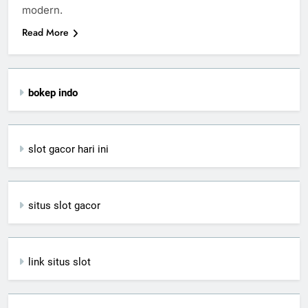
modern.
Read More
bokep indo
slot gacor hari ini
situs slot gacor
link situs slot