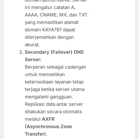
ini mengatur catatan A,
AAAA, CNAME, MX, dan TXT
yang memastikan alamat
domain KAYA787 dapat
diterjemahkan dengan
akurat.
Secondary (Failover) DNS
Server:
Berperan sebagai cadangan
untuk memastikan
ketersediaan layanan tetap
terjaga ketika server utama
mengalami gangguan.
Replikasi data antar server
dilakukan secara otomatis
melalui
AXFR
(Asynchronous Zone
Transfer)
.