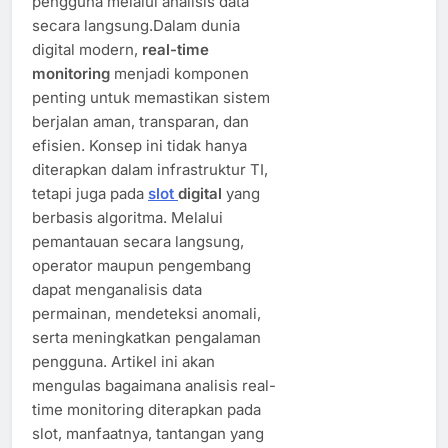
pengguna melalui analisis data
secara langsung.Dalam dunia
digital modern,
real-time
monitoring
menjadi komponen
penting untuk memastikan sistem
berjalan aman, transparan, dan
efisien. Konsep ini tidak hanya
diterapkan dalam infrastruktur TI,
tetapi juga pada
slot
digital
yang
berbasis algoritma. Melalui
pemantauan secara langsung,
operator maupun pengembang
dapat menganalisis data
permainan, mendeteksi anomali,
serta meningkatkan pengalaman
pengguna. Artikel ini akan
mengulas bagaimana analisis real-
time monitoring diterapkan pada
slot, manfaatnya, tantangan yang