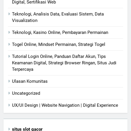
Digital, Sertifikasi Web
Teknologi, Analisis Data, Evaluasi Sistem, Data
Visualization
Teknologi, Kasino Online, Pembayaran Permainan
Togel Online, Mindset Permainan, Strategi Togel
Tutorial Login Online, Panduan Daftar Akun, Tips
Keamanan Digital, Strategi Browser Ringan, Situs Judi
Terpercaya
Ulasan Komunitas
Uncategorized
UX/UI Design | Website Navigation | Digital Experience
situs slot gacor