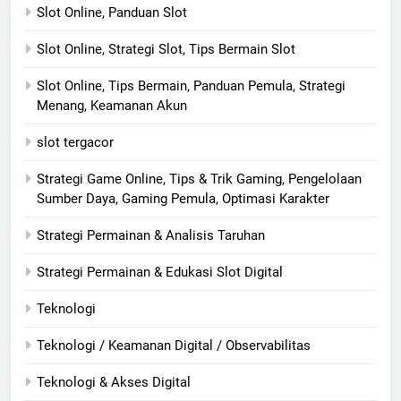
Slot Online, Panduan Slot
Slot Online, Strategi Slot, Tips Bermain Slot
Slot Online, Tips Bermain, Panduan Pemula, Strategi
Menang, Keamanan Akun
slot tergacor
Strategi Game Online, Tips & Trik Gaming, Pengelolaan
Sumber Daya, Gaming Pemula, Optimasi Karakter
Strategi Permainan & Analisis Taruhan
Strategi Permainan & Edukasi Slot Digital
Teknologi
Teknologi / Keamanan Digital / Observabilitas
Teknologi & Akses Digital