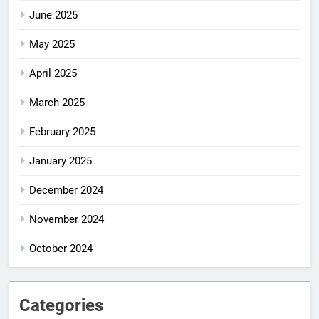
June 2025
May 2025
April 2025
March 2025
February 2025
January 2025
December 2024
November 2024
October 2024
Categories