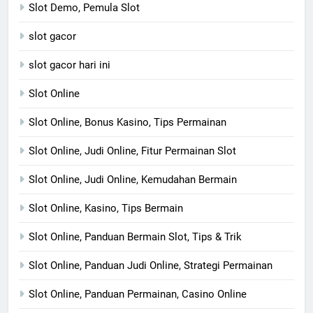
Slot Demo, Pemula Slot
slot gacor
slot gacor hari ini
Slot Online
Slot Online, Bonus Kasino, Tips Permainan
Slot Online, Judi Online, Fitur Permainan Slot
Slot Online, Judi Online, Kemudahan Bermain
Slot Online, Kasino, Tips Bermain
Slot Online, Panduan Bermain Slot, Tips & Trik
Slot Online, Panduan Judi Online, Strategi Permainan
Slot Online, Panduan Permainan, Casino Online