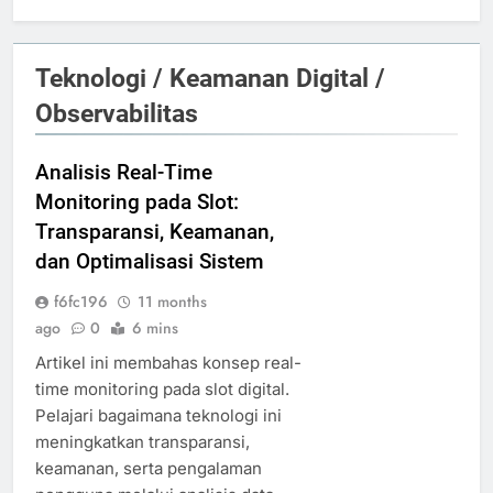
Teknologi / Keamanan Digital /
Observabilitas
Analisis Real-Time
Monitoring pada Slot:
Transparansi, Keamanan,
dan Optimalisasi Sistem
f6fc196
11 months
ago
0
6 mins
Artikel ini membahas konsep real-
time monitoring pada slot digital.
Pelajari bagaimana teknologi ini
meningkatkan transparansi,
keamanan, serta pengalaman