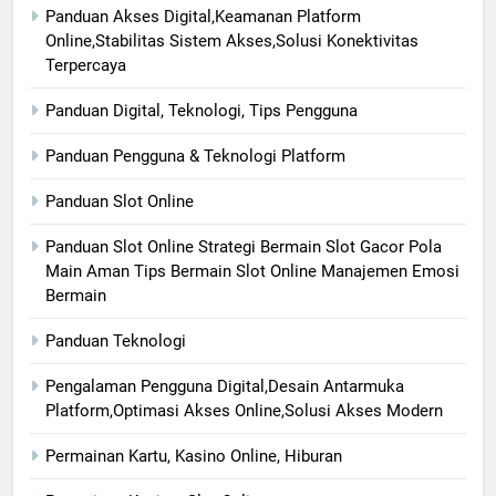
Panduan Akses Digital,Keamanan Platform
Online,Stabilitas Sistem Akses,Solusi Konektivitas
Terpercaya
Panduan Digital, Teknologi, Tips Pengguna
Panduan Pengguna & Teknologi Platform
Panduan Slot Online
Panduan Slot Online Strategi Bermain Slot Gacor Pola
Main Aman Tips Bermain Slot Online Manajemen Emosi
Bermain
Panduan Teknologi
Pengalaman Pengguna Digital,Desain Antarmuka
Platform,Optimasi Akses Online,Solusi Akses Modern
Permainan Kartu, Kasino Online, Hiburan