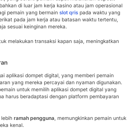
ahkan di luar jam kerja kasino atau jam operasional
 bagi pemain yang bermain
slot qris
pada waktu yang
erikat pada jam kerja atau batasan waktu tertentu,
aja sesuai keinginan mereka.
uk melakukan transaksi kapan saja, meningkatkan
ran
 aplikasi dompet digital, yang memberi pemain
yaran yang mereka percayai dan nyaman digunakan.
pemain untuk memilih aplikasi dompet digital yang
pa harus beradaptasi dengan platform pembayaran
S lebih
ramah pengguna
, memungkinkan pemain untuk
eka kenal.