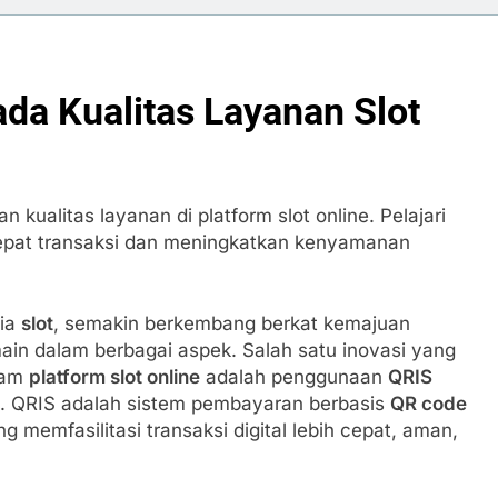
a Kualitas Layanan Slot
ualitas layanan di platform slot online. Pelajari
pat transaksi dan meningkatkan kenyamanan
nia
slot
, semakin berkembang berkat kemajuan
n dalam berbagai aspek. Salah satu inovasi yang
lam
platform slot online
adalah penggunaan
QRIS
. QRIS adalah sistem pembayaran berbasis
QR code
ng memfasilitasi transaksi digital lebih cepat, aman,