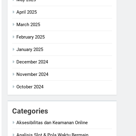
April 2025
March 2025
February 2025
January 2025
December 2024
November 2024
October 2024
Categories
Aksesibilitas dan Keamanan Online
Analisis Slot & Pola Waktu Bermain