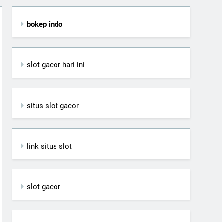
bokep indo
slot gacor hari ini
situs slot gacor
link situs slot
slot gacor