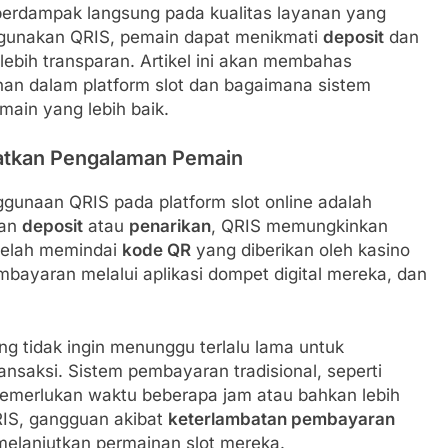
rdampak langsung pada kualitas layanan yang
ggunakan QRIS, pemain dapat menikmati
deposit
dan
lebih transparan. Artikel ini akan membahas
an dalam platform slot dan bagaimana sistem
ain yang lebih baik.
atkan Pengalaman Pemain
ggunaan QRIS pada platform slot online adalah
kan
deposit
atau
penarikan
, QRIS memungkinkan
etelah memindai
kode QR
yang diberikan oleh kasino
mbayaran melalui aplikasi dompet digital mereka, dan
ng tidak ingin menunggu terlalu lama untuk
nsaksi. Sistem pembayaran tradisional, seperti
 memerlukan waktu beberapa jam atau bahkan lebih
IS, gangguan akibat
keterlambatan pembayaran
melanjutkan permainan slot mereka.