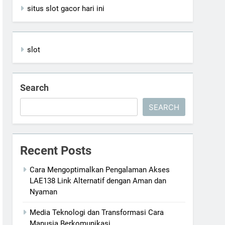
situs slot gacor hari ini
slot
Search
SEARCH
Recent Posts
Cara Mengoptimalkan Pengalaman Akses
LAE138 Link Alternatif dengan Aman dan
Nyaman
Media Teknologi dan Transformasi Cara
Manusia Berkomunikasi