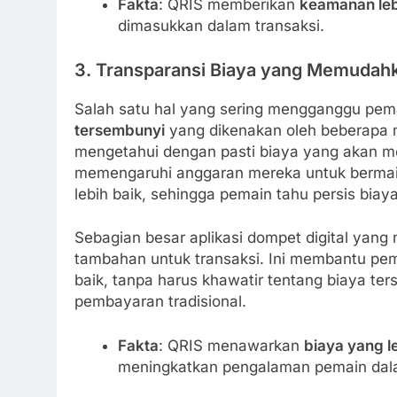
Fakta
: QRIS memberikan
keamanan leb
dimasukkan dalam transaksi.
3.
Transparansi Biaya yang Memudah
Salah satu hal yang sering mengganggu pema
tersembunyi
yang dikenakan oleh beberapa 
mengetahui dengan pasti biaya yang akan me
memengaruhi anggaran mereka untuk bermai
lebih baik, sehingga pemain tahu persis bia
Sebagian besar aplikasi dompet digital ya
tambahan untuk transaksi. Ini membantu pe
baik, tanpa harus khawatir tentang biaya te
pembayaran tradisional.
Fakta
: QRIS menawarkan
biaya yang l
meningkatkan pengalaman pemain dal