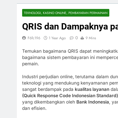
TEKNOLOGI, KASINO ONLINE, PEMBAYARAN PERMAINAN
QRIS dan Dampaknya pad
0
F6fc196
1 Year Ago
9 Mins
Temukan bagaimana QRIS dapat meningkatkan k
bagaimana sistem pembayaran ini memperce
pemain.
Industri perjudian online, terutama dalam du
teknologi yang mendukung kenyamanan pemai
sangat berdampak pada
kualitas layanan
da
(Quick Response Code Indonesian Standard)
yang dikembangkan oleh
Bank Indonesia
, ya
dan efisien.