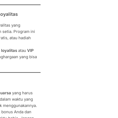
oyalitas
alitas yang
setia. Program ini
atis, atau hadiah
loyalitas
atau
VIP
ghargaan yang bisa
luarsa
yang harus
 dalam waktu yang
tuk menggunakannya.
 bonus Anda dan