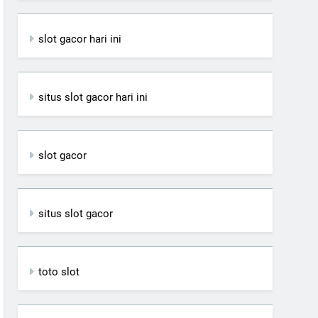
slot gacor hari ini
situs slot gacor hari ini
slot gacor
situs slot gacor
toto slot