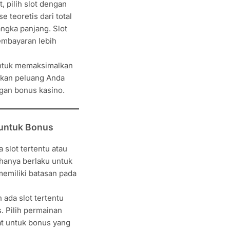
 pilih slot dengan
e teoretis dari total
ngka panjang. Slot
embayaran lebih
tuk memaksimalkan
tkan peluang Anda
gan bonus kasino.
 untuk Bonus
slot tertentu atau
 hanya berlaku untuk
emiliki batasan pada
 ada slot tertentu
. Pilih permainan
t untuk bonus yang