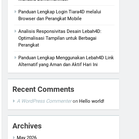
Panduan Lengkap Login Tiara4D melalui
Browser dan Perangkat Mobile
Analisis Responsivitas Desain Lebah4D:
Optimalisasi Tampilan untuk Berbagai
Perangkat
Panduan Lengkap Menggunakan Lebah4D Link
Alternatif yang Aman dan Aktif Hari Ini
Recent Comments
A WordPress Commenter
on
Hello world!
Archives
May 2026