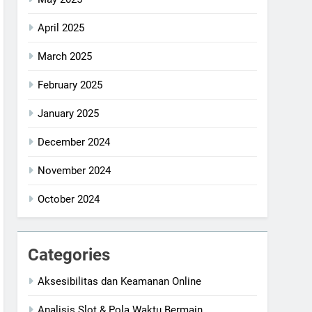
April 2025
March 2025
February 2025
January 2025
December 2024
November 2024
October 2024
Categories
Aksesibilitas dan Keamanan Online
Analisis Slot & Pola Waktu Bermain