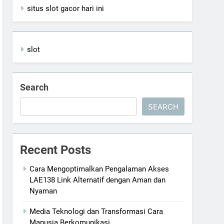
situs slot gacor hari ini
slot
Search
SEARCH
Recent Posts
Cara Mengoptimalkan Pengalaman Akses
LAE138 Link Alternatif dengan Aman dan
Nyaman
Media Teknologi dan Transformasi Cara
Manusia Berkomunikasi