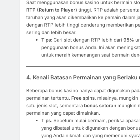
Saat menggunakan bonus kasino untuk bermain slot,
RTP (Return to Player)
tinggi. RTP adalah persentas
taruhan yang akan dikembalikan ke pemain dalam ja
dengan RTP lebih tinggi cenderung memberikan p
sering dan lebih besar.
Tips
: Cari slot dengan RTP lebih dari
95%
un
penggunaan bonus Anda. Ini akan meningka
untuk meraih kemenangan saat bermain den
4. Kenali Batasan Permainan yang Berlaku
Beberapa bonus kasino hanya dapat digunakan pada 
permainan tertentu.
Free spins
, misalnya, mungkin
satu jenis slot, sementara
bonus setoran
mungkin m
permainan yang dapat dimainkan.
Tips
: Sebelum mulai bermain, periksa apakah
yang dibatasi untuk digunakan dengan bonus
yang Anda nikmati dan yang memenuhi syara