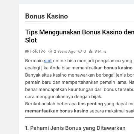
Bonus Kasino
Tips Menggunakan Bonus Kasino deng
Slot
F6fc196
2 Years Ago
0
9 Mins
Bermain
slot
online bisa menjadi pengalaman yang
apalagi jika Anda bisa memanfaatkan
bonus kasino
Banyak situs kasino menawarkan berbagai jenis bo
pemain baru dan mempertahankan pemain lama. Na
benar mendapatkan keuntungan dari bonus tersebut
cara menggunakannya dengan bijak.
Berikut adalah beberapa
tips penting
yang dapat m
memanfaatkan bonus kasino
secara maksimal saa
1. Pahami Jenis Bonus yang Ditawarkan