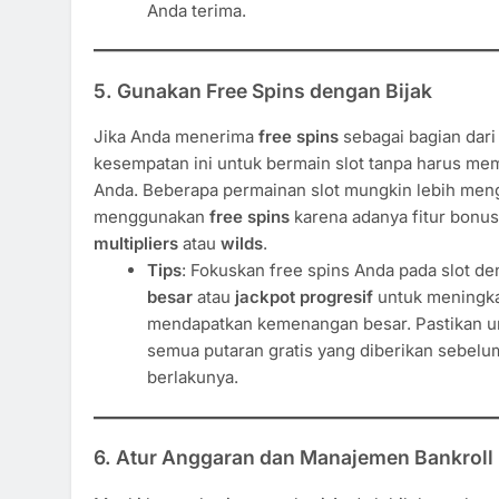
Anda terima.
5. Gunakan Free Spins dengan Bijak
Jika Anda menerima
free spins
sebagai bagian dari
kesempatan ini untuk bermain slot tanpa harus m
Anda. Beberapa permainan slot mungkin lebih men
menggunakan
free spins
karena adanya fitur bonus
multipliers
atau
wilds
.
Tips
: Fokuskan free spins Anda pada slot d
besar
atau
jackpot progresif
untuk meningka
mendapatkan kemenangan besar. Pastikan 
semua putaran gratis yang diberikan sebelu
berlakunya.
6. Atur Anggaran dan Manajemen Bankroll