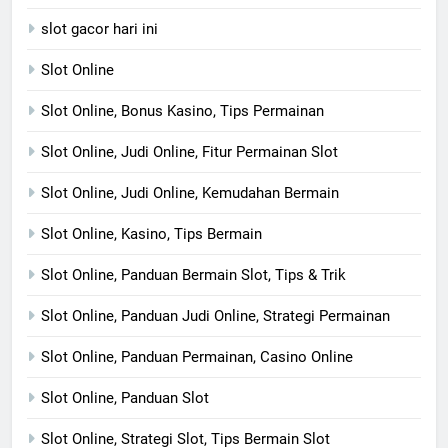
slot gacor hari ini
Slot Online
Slot Online, Bonus Kasino, Tips Permainan
Slot Online, Judi Online, Fitur Permainan Slot
Slot Online, Judi Online, Kemudahan Bermain
Slot Online, Kasino, Tips Bermain
Slot Online, Panduan Bermain Slot, Tips & Trik
Slot Online, Panduan Judi Online, Strategi Permainan
Slot Online, Panduan Permainan, Casino Online
Slot Online, Panduan Slot
Slot Online, Strategi Slot, Tips Bermain Slot