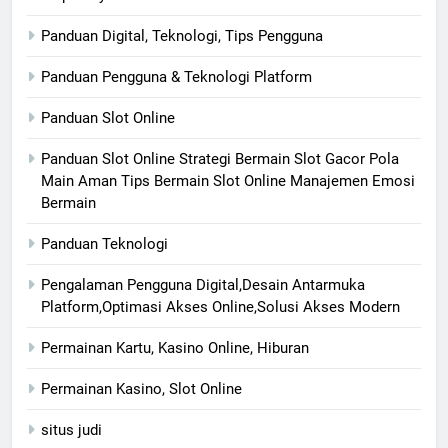
Panduan Digital, Teknologi, Tips Pengguna
Panduan Pengguna & Teknologi Platform
Panduan Slot Online
Panduan Slot Online Strategi Bermain Slot Gacor Pola
Main Aman Tips Bermain Slot Online Manajemen Emosi
Bermain
Panduan Teknologi
Pengalaman Pengguna Digital,Desain Antarmuka
Platform,Optimasi Akses Online,Solusi Akses Modern
Permainan Kartu, Kasino Online, Hiburan
Permainan Kasino, Slot Online
situs judi