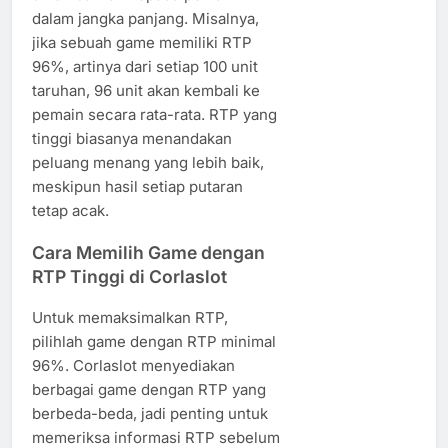
dalam jangka panjang. Misalnya,
jika sebuah game memiliki RTP
96%, artinya dari setiap 100 unit
taruhan, 96 unit akan kembali ke
pemain secara rata-rata. RTP yang
tinggi biasanya menandakan
peluang menang yang lebih baik,
meskipun hasil setiap putaran
tetap acak.
Cara Memilih Game dengan
RTP Tinggi di Corlaslot
Untuk memaksimalkan RTP,
pilihlah game dengan RTP minimal
96%. Corlaslot menyediakan
berbagai game dengan RTP yang
berbeda-beda, jadi penting untuk
memeriksa informasi RTP sebelum