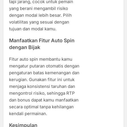
tapi jarang, cocok untuk pemain
yang berani mengambil risiko
dengan modal lebih besar. Pilih
volatilitas yang sesuai dengan
tujuan dan modal kamu.
Manfaatkan Fitur Auto Spin
dengan Bijak
Fitur auto spin membantu kamu
mengatur putaran otomatis dengan
pengaturan batas kemenangan dan
kerugian. Gunakan fitur ini untuk
menjaga konsistensi taruhan dan
mengontrol risiko, sehingga RTP
dan bonus dapat kamu manfaatkan
secara optimal tanpa kehilangan
kendali permainan.
Kesimpulan