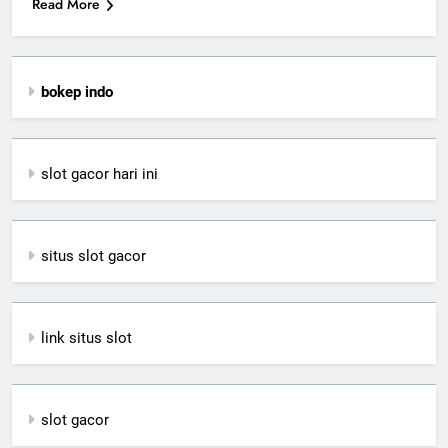
Read More
bokep indo
slot gacor hari ini
situs slot gacor
link situs slot
slot gacor