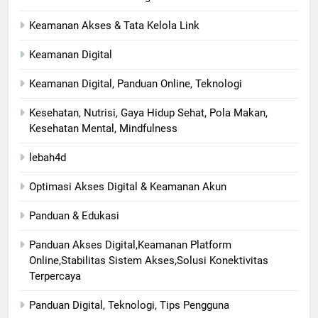
Keamanan Akses & Tata Kelola Link
Keamanan Digital
Keamanan Digital, Panduan Online, Teknologi
Kesehatan, Nutrisi, Gaya Hidup Sehat, Pola Makan,
Kesehatan Mental, Mindfulness
lebah4d
Optimasi Akses Digital & Keamanan Akun
Panduan & Edukasi
Panduan Akses Digital,Keamanan Platform
Online,Stabilitas Sistem Akses,Solusi Konektivitas
Terpercaya
Panduan Digital, Teknologi, Tips Pengguna