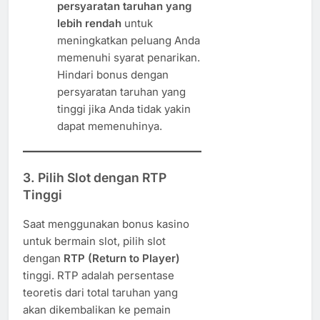
persyaratan taruhan yang
lebih rendah
untuk
meningkatkan peluang Anda
memenuhi syarat penarikan.
Hindari bonus dengan
persyaratan taruhan yang
tinggi jika Anda tidak yakin
dapat memenuhinya.
3. Pilih Slot dengan RTP
Tinggi
Saat menggunakan bonus kasino
untuk bermain slot, pilih slot
dengan
RTP (Return to Player)
tinggi. RTP adalah persentase
teoretis dari total taruhan yang
akan dikembalikan ke pemain