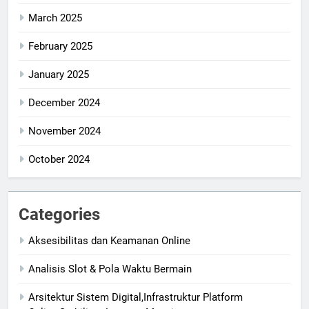
March 2025
February 2025
January 2025
December 2024
November 2024
October 2024
Categories
Aksesibilitas dan Keamanan Online
Analisis Slot & Pola Waktu Bermain
Arsitektur Sistem Digital,Infrastruktur Platform