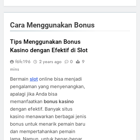
Cara Menggunakan Bonus
Tips Menggunakan Bonus
Kasino dengan Efektif di Slot
f6fc196
2 years ago
0
9
mins
Bermain
slot
online bisa menjadi
pengalaman yang menyenangkan,
apalagi jika Anda bisa
memanfaatkan
bonus kasino
dengan efektif. Banyak situs
kasino menawarkan berbagai jenis
bonus untuk menarik pemain baru
dan mempertahankan pemain
lama. Namun, untuk benar-benar