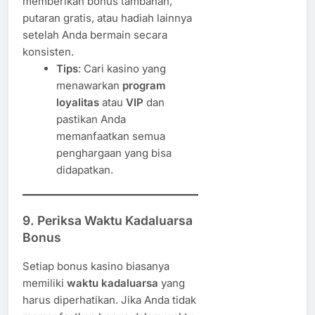
memberikan bonus tambahan,
putaran gratis, atau hadiah lainnya
setelah Anda bermain secara
konsisten.
Tips
: Cari kasino yang
menawarkan
program
loyalitas
atau
VIP
dan
pastikan Anda
memanfaatkan semua
penghargaan yang bisa
didapatkan.
9. Periksa Waktu Kadaluarsa
Bonus
Setiap bonus kasino biasanya
memiliki
waktu kadaluarsa
yang
harus diperhatikan. Jika Anda tidak