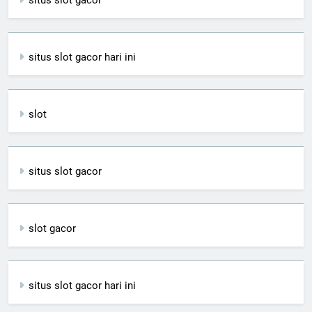
situs slot gacor
situs slot gacor hari ini
slot
situs slot gacor
slot gacor
situs slot gacor hari ini