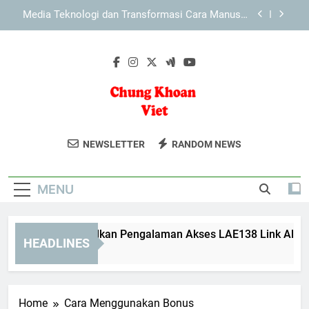
Skip
Panduan Lengkap Login Tiara4D melalui Browser
to
dan Perangkat Mobile
content
Analisis Responsivitas Desain Lebah4D:
Optimalisasi Tampilan untuk Berbagai Perangkat
Cara Mengoptimalkan Pengalaman Akses
LAE138 Link Alternatif dengan Aman dan Nyaman
Media Teknologi dan Transformasi Cara Manusia
Berkomunikasi
Chung Khoan
Dapatkan Berita Terbaru Tentang Saham
Panduan Lengkap Login Tiara4D melalui Browser
NEWSLETTER
RANDOM NEWS
dan Perangkat Mobile
Viet
Dan Pasar Keuangan Vietnam Di Chung
Analisis Responsivitas Desain Lebah4D:
Khoan Viet.
Optimalisasi Tampilan untuk Berbagai Perangkat
MENU
ra Mengoptimalkan Pengalaman Akses LAE138 Link Alternat
HEADLINES
Months Ago
Home
Cara Menggunakan Bonus