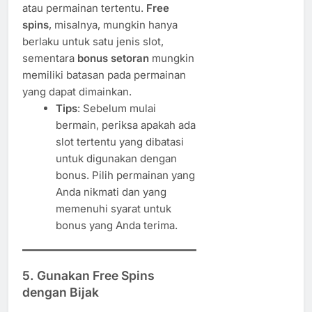
atau permainan tertentu.
Free
spins
, misalnya, mungkin hanya
berlaku untuk satu jenis slot,
sementara
bonus setoran
mungkin
memiliki batasan pada permainan
yang dapat dimainkan.
Tips
: Sebelum mulai
bermain, periksa apakah ada
slot tertentu yang dibatasi
untuk digunakan dengan
bonus. Pilih permainan yang
Anda nikmati dan yang
memenuhi syarat untuk
bonus yang Anda terima.
5. Gunakan Free Spins
dengan Bijak