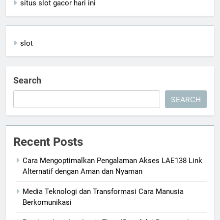
situs slot gacor hari ini
slot
Search
SEARCH
Recent Posts
Cara Mengoptimalkan Pengalaman Akses LAE138 Link
Alternatif dengan Aman dan Nyaman
Media Teknologi dan Transformasi Cara Manusia
Berkomunikasi