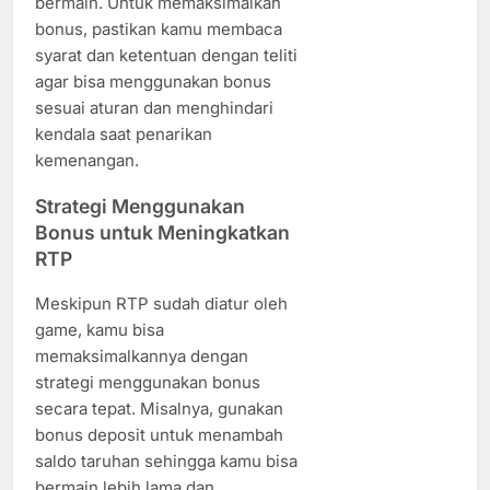
bermain. Untuk memaksimalkan
bonus, pastikan kamu membaca
syarat dan ketentuan dengan teliti
agar bisa menggunakan bonus
sesuai aturan dan menghindari
kendala saat penarikan
kemenangan.
Strategi Menggunakan
Bonus untuk Meningkatkan
RTP
Meskipun RTP sudah diatur oleh
game, kamu bisa
memaksimalkannya dengan
strategi menggunakan bonus
secara tepat. Misalnya, gunakan
bonus deposit untuk menambah
saldo taruhan sehingga kamu bisa
bermain lebih lama dan