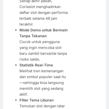
Setiap akhir pekan,
Corlaslot menghadirkan
daftar slot dengan performa
terbaik selama 48 jam
terakhir.
Mode Demo untuk Bermain
Tanpa Tekanan
Cocok untuk pengguna
yang ingin mencoba slot
baru sambil bersantai tanpa
risiko saldo.
Statistik Real-Time
Melihat tren kemenangan
dan simbol populer saat itu
—sehingga bisa langsung
memilih slot yang sedang
aktif.
Filter Tema Liburan
Temukan slot dengan latar