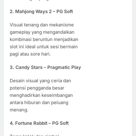
2. Mahjong Ways 2 – PG Soft
Visual tenang dan mekanisme
gameplay yang mengandalkan
kombinasi beruntun menjadikan
slot ini ideal untuk sesi bermain
pagi atau sore hari.
3. Candy Stars – Pragmatic Play
Desain visual yang ceria dan
potensi pengganda besar
menghadirkan keseimbangan
antara hiburan dan peluang
menang.
4. Fortune Rabbit – PG Soft