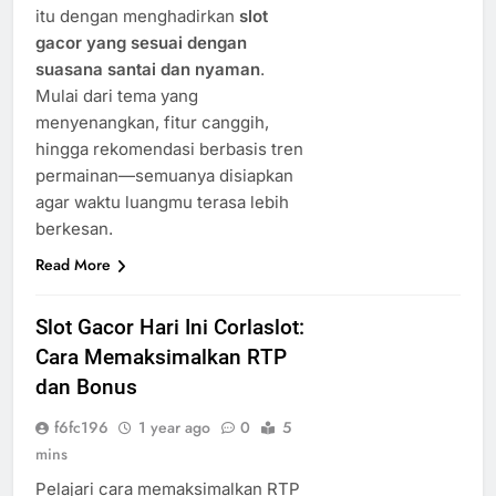
itu dengan menghadirkan
slot
gacor yang sesuai dengan
suasana santai dan nyaman
.
Mulai dari tema yang
menyenangkan, fitur canggih,
hingga rekomendasi berbasis tren
permainan—semuanya disiapkan
agar waktu luangmu terasa lebih
berkesan.
Read More
Slot Gacor Hari Ini Corlaslot:
Cara Memaksimalkan RTP
dan Bonus
f6fc196
1 year ago
0
5
mins
Pelajari cara memaksimalkan RTP