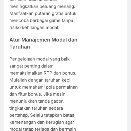
meningkatkan peluang menang.
Manfaatkan putaran gratis untuk
mencoba berbagai game tanpa
risiko kehilangan modal.
Atur Manajemen Modal dan
Taruhan
Pengelolaan modal yang baik
sangat penting dalam
memaksimalkan RTP dan bonus.
Mulailah dengan taruhan kecil
untuk memahami pola permainan
dan fitur bonus. Jika mesin
menunjukkan tanda gacor,
tingkatkan taruhan secara
bertahap. Selalu tetapkan batas
kemenangan dan kerugian agar
modal tetap terjaga dan bermain