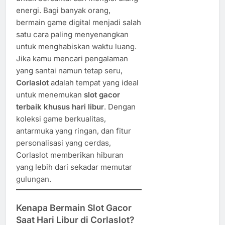
energi. Bagi banyak orang,
bermain game digital menjadi salah
satu cara paling menyenangkan
untuk menghabiskan waktu luang.
Jika kamu mencari pengalaman
yang santai namun tetap seru,
Corlaslot
adalah tempat yang ideal
untuk menemukan
slot gacor
terbaik khusus hari libur
. Dengan
koleksi game berkualitas,
antarmuka yang ringan, dan fitur
personalisasi yang cerdas,
Corlaslot memberikan hiburan
yang lebih dari sekadar memutar
gulungan.
Kenapa Bermain Slot Gacor
Saat Hari Libur di Corlaslot?