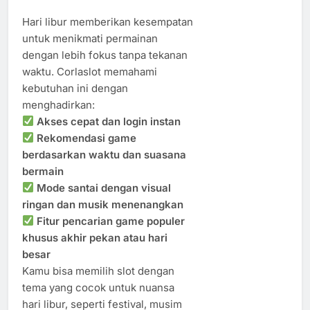
Hari libur memberikan kesempatan
untuk menikmati permainan
dengan lebih fokus tanpa tekanan
waktu. Corlaslot memahami
kebutuhan ini dengan
menghadirkan:
Akses cepat dan login instan
Rekomendasi game
berdasarkan waktu dan suasana
bermain
Mode santai dengan visual
ringan dan musik menenangkan
Fitur pencarian game populer
khusus akhir pekan atau hari
besar
Kamu bisa memilih slot dengan
tema yang cocok untuk nuansa
hari libur, seperti festival, musim