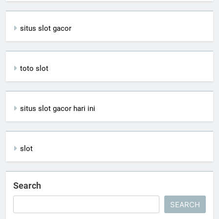
situs slot gacor
toto slot
situs slot gacor hari ini
slot
Search
SEARCH