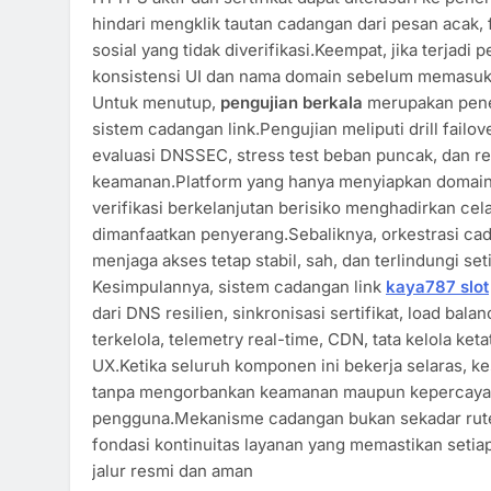
hindari mengklik tautan cadangan dari pesan acak,
sosial yang tidak diverifikasi.Keempat, jika terjadi 
konsistensi UI dan nama domain sebelum memasuk
Untuk menutup,
pengujian berkala
merupakan pene
sistem cadangan link.Pengujian meliputi drill failover
evaluasi DNSSEC, stress test beban puncak, dan re
keamanan.Platform yang hanya menyiapkan domain a
verifikasi berkelanjutan berisiko menghadirkan cel
dimanfaatkan penyerang.Sebaliknya, orkestrasi cad
menjaga akses tetap stabil, sah, dan terlindungi set
Kesimpulannya, sistem cadangan link
kaya787 slot
dari DNS resilien, sinkronisasi sertifikat, load balan
terkelola, telemetry real-time, CDN, tata kelola keta
UX.Ketika seluruh komponen ini bekerja selaras, ke
tanpa mengorbankan keamanan maupun kepercay
pengguna.Mekanisme cadangan bukan sekadar rute 
fondasi kontinuitas layanan yang memastikan setia
jalur resmi dan aman