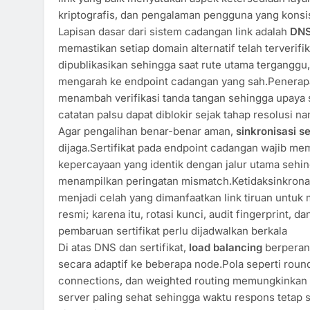
kriptografis, dan pengalaman pengguna yang konsi
Lapisan dasar dari sistem cadangan link adalah
DNS
memastikan setiap domain alternatif telah terverifi
dipublikasikan sehingga saat rute utama terganggu,
mengarah ke endpoint cadangan yang sah.Pener
menambah verifikasi tanda tangan sehingga upaya s
catatan palsu dapat diblokir sejak tahap resolusi 
Agar pengalihan benar-benar aman,
sinkronisasi se
dijaga.Sertifikat pada endpoint cadangan wajib memi
kepercayaan yang identik dengan jalur utama sehin
menampilkan peringatan mismatch.Ketidaksinkronan 
menjadi celah yang dimanfaatkan link tiruan untuk
resmi; karena itu, rotasi kunci, audit fingerprint, d
pembaruan sertifikat perlu dijadwalkan berkala
Di atas DNS dan sertifikat,
load balancing
berperan
secara adaptif ke beberapa node.Pola seperti round
connections, dan weighted routing memungkinkan tr
server paling sehat sehingga waktu respons tetap s