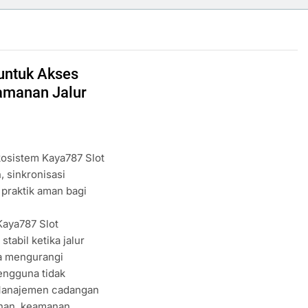
untuk Akses
eamanan Jalur
kosistem Kaya787 Slot
, sinkronisasi
a praktik aman bagi
Kaya787 Slot
abil ketika jalur
a mengurangi
pengguna tidak
o.Manajemen cadangan
anan, keamanan