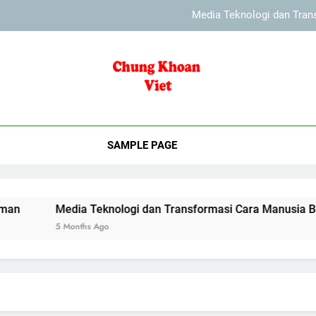
Media Teknologi dan Tran
Panduan Lengkap Login Tiara4D 
Analisis Responsivitas Desain Lebah4D: Optimalis
ng Khoan Viet
Cara Mengoptimalkan Pengalaman Akses LAE138 Lin
Berita Terbaru Tentang Saham Dan Pasar Keuangan Vietnam Di
Media Teknologi dan Tran
SAMPLE PAGE
Panduan Lengkap Login Tiara4D 
Analisis Responsivitas Desain Lebah4D: Optimalis
edia Teknologi dan Transformasi Cara Manusia Berkomunikas
Months Ago