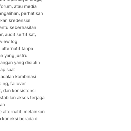
 forum, atau media
pengalihan, perhatikan
kan kredensial
ntu keberhasilan
, audit sertifikat,
view log
lternatif tanpa
ah yang justru
angan yang disiplin
iap saat
adalah kombinasi
cing, failover
t, dan konsistensi
stabilan akses terjaga
aan
alternatif, melainkan
p koneksi berada di