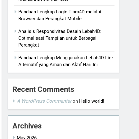
Panduan Lengkap Login Tiara4D melalui
Browser dan Perangkat Mobile
Analisis Responsivitas Desain Lebah4D:
Optimalisasi Tampilan untuk Berbagai
Perangkat
Panduan Lengkap Menggunakan Lebah4D Link
Alternatif yang Aman dan Aktif Hari Ini
Recent Comments
A WordPress Commenter
on
Hello world!
Archives
May 2026