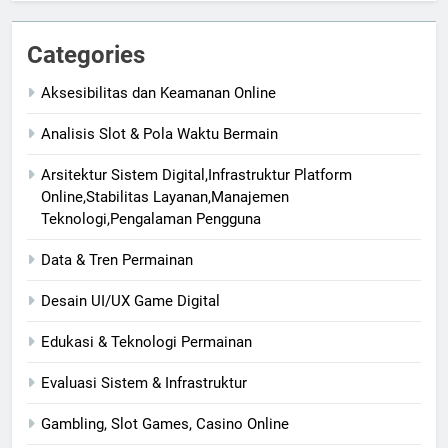
Categories
Aksesibilitas dan Keamanan Online
Analisis Slot & Pola Waktu Bermain
Arsitektur Sistem Digital,Infrastruktur Platform
Online,Stabilitas Layanan,Manajemen
Teknologi,Pengalaman Pengguna
Data & Tren Permainan
Desain UI/UX Game Digital
Edukasi & Teknologi Permainan
Evaluasi Sistem & Infrastruktur
Gambling, Slot Games, Casino Online