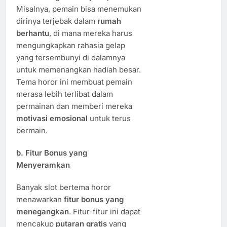
Misalnya, pemain bisa menemukan
dirinya terjebak dalam
rumah
berhantu
, di mana mereka harus
mengungkapkan rahasia gelap
yang tersembunyi di dalamnya
untuk memenangkan hadiah besar.
Tema horor ini membuat pemain
merasa lebih terlibat dalam
permainan dan memberi mereka
motivasi emosional
untuk terus
bermain.
b. Fitur Bonus yang
Menyeramkan
Banyak slot bertema horor
menawarkan
fitur bonus yang
menegangkan
. Fitur-fitur ini dapat
mencakup
putaran gratis
yang