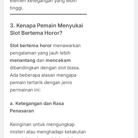
elemen ketegangan yang lebih
tinggi.
3.
Kenapa Pemain Menyukai
Slot Bertema Horor?
Slot bertema horor
menawarkan
pengalaman yang jauh lebih
menantang
dan
mencekam
dibandingkan dengan slot biasa.
Ada beberapa alasan mengapa
pemain tertarik dengan jenis
permainan ini:
a. Ketegangan dan Rasa
Penasaran
Keinginan untuk mengungkap
misteri atau menghadapi ketakutan