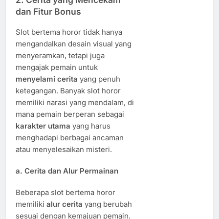
dan Fitur Bonus
Slot bertema horor tidak hanya
mengandalkan desain visual yang
menyeramkan, tetapi juga
mengajak pemain untuk
menyelami cerita
yang penuh
ketegangan. Banyak slot horor
memiliki narasi yang mendalam, di
mana pemain berperan sebagai
karakter utama
yang harus
menghadapi berbagai ancaman
atau menyelesaikan misteri.
a. Cerita dan Alur Permainan
Beberapa slot bertema horor
memiliki
alur cerita
yang berubah
sesuai dengan kemajuan pemain.