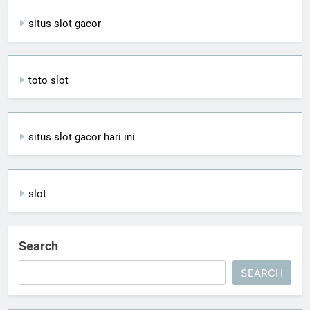
situs slot gacor
toto slot
situs slot gacor hari ini
slot
Search
SEARCH