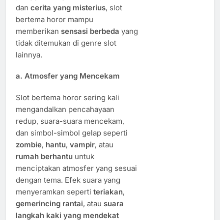
dan
cerita yang misterius
, slot
bertema horor mampu
memberikan
sensasi berbeda
yang
tidak ditemukan di genre slot
lainnya.
a. Atmosfer yang Mencekam
Slot bertema horor sering kali
mengandalkan pencahayaan
redup, suara-suara mencekam,
dan simbol-simbol gelap seperti
zombie
,
hantu
,
vampir
, atau
rumah berhantu
untuk
menciptakan atmosfer yang sesuai
dengan tema. Efek suara yang
menyeramkan seperti
teriakan
,
gemerincing rantai
, atau
suara
langkah kaki yang mendekat