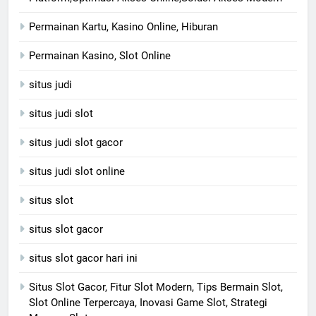
Permainan Kartu, Kasino Online, Hiburan
Permainan Kasino, Slot Online
situs judi
situs judi slot
situs judi slot gacor
situs judi slot online
situs slot
situs slot gacor
situs slot gacor hari ini
Situs Slot Gacor, Fitur Slot Modern, Tips Bermain Slot,
Slot Online Terpercaya, Inovasi Game Slot, Strategi