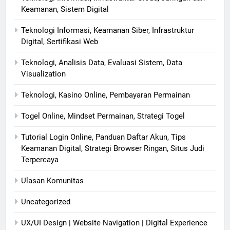
Keamanan, Sistem Digital
Teknologi Informasi, Keamanan Siber, Infrastruktur
Digital, Sertifikasi Web
Teknologi, Analisis Data, Evaluasi Sistem, Data
Visualization
Teknologi, Kasino Online, Pembayaran Permainan
Togel Online, Mindset Permainan, Strategi Togel
Tutorial Login Online, Panduan Daftar Akun, Tips
Keamanan Digital, Strategi Browser Ringan, Situs Judi
Terpercaya
Ulasan Komunitas
Uncategorized
UX/UI Design | Website Navigation | Digital Experience