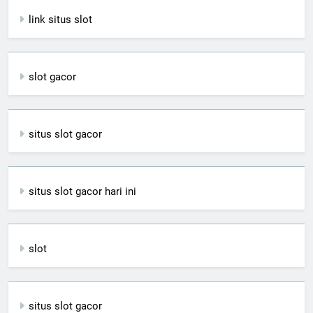
link situs slot
slot gacor
situs slot gacor
situs slot gacor hari ini
slot
situs slot gacor