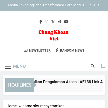
Skip
Panduan Lengkap Login Tiara4D melalui Browser
to
dan Perangkat Mobile
content
Analisis Responsivitas Desain Lebah4D:
Optimalisasi Tampilan untuk Berbagai Perangkat
Cara Mengoptimalkan Pengalaman Akses
LAE138 Link Alternatif dengan Aman dan Nyaman
Media Teknologi dan Transformasi Cara Manusia
Berkomunikasi
Chung Khoan
Dapatkan Berita Terbaru Tentang Saham
Panduan Lengkap Login Tiara4D melalui Browser
NEWSLETTER
RANDOM NEWS
dan Perangkat Mobile
Viet
Dan Pasar Keuangan Vietnam Di Chung
Analisis Responsivitas Desain Lebah4D:
Khoan Viet.
Optimalisasi Tampilan untuk Berbagai Perangkat
MENU
ara Mengoptimalkan Pengalaman Akses LAE138 Link Alterna
HEADLINES
 Months Ago
Home
game slot menyeramkan