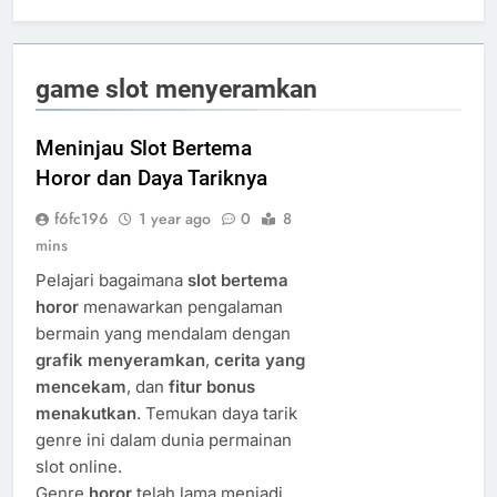
game slot menyeramkan
Meninjau Slot Bertema
Horor dan Daya Tariknya
f6fc196
1 year ago
0
8
mins
Pelajari bagaimana
slot bertema
horor
menawarkan pengalaman
bermain yang mendalam dengan
grafik menyeramkan
,
cerita yang
mencekam
, dan
fitur bonus
menakutkan
. Temukan daya tarik
genre ini dalam dunia permainan
slot online.
Genre
horor
telah lama menjadi