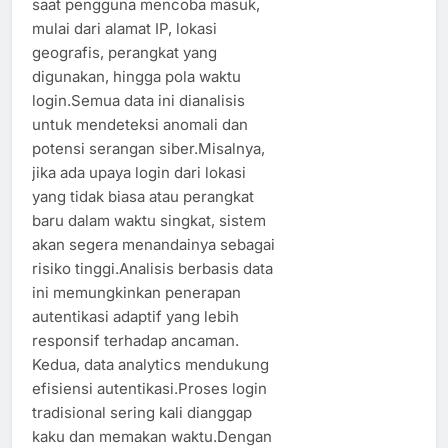
saat pengguna mencoba masuk,
mulai dari alamat IP, lokasi
geografis, perangkat yang
digunakan, hingga pola waktu
login.Semua data ini dianalisis
untuk mendeteksi anomali dan
potensi serangan siber.Misalnya,
jika ada upaya login dari lokasi
yang tidak biasa atau perangkat
baru dalam waktu singkat, sistem
akan segera menandainya sebagai
risiko tinggi.Analisis berbasis data
ini memungkinkan penerapan
autentikasi adaptif yang lebih
responsif terhadap ancaman.
Kedua, data analytics mendukung
efisiensi autentikasi.Proses login
tradisional sering kali dianggap
kaku dan memakan waktu.Dengan