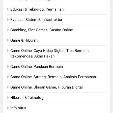
Edukasi & Teknologi Permainan
Evaluasi Sistem & Infrastruktur
Gambling, Slot Games, Casino Online
Game & Hiburan
Game Online, Gaya Hidup Digital, Tips Bermain,
Rekomendasi Akhir Pekan
Game Online, Panduan Bermain
Game Online, Strategi Bermain, Analisis Permainan
Game Online, Ulasan Game, Hiburan Digital
Hiburan & Teknologi
info situs