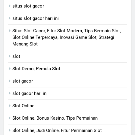
situs slot gacor
situs slot gacor hari ini
Situs Slot Gacor, Fitur Slot Modern, Tips Bermain Slot,
Slot Online Terpercaya, Inovasi Game Slot, Strategi
Menang Slot
slot
Slot Demo, Pemula Slot
slot gacor
slot gacor hari ini
Slot Online
Slot Online, Bonus Kasino, Tips Permainan
Slot Online, Judi Online, Fitur Permainan Slot