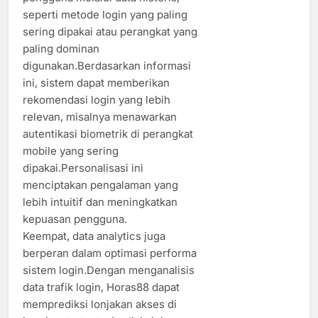
seperti metode login yang paling
sering dipakai atau perangkat yang
paling dominan
digunakan.Berdasarkan informasi
ini, sistem dapat memberikan
rekomendasi login yang lebih
relevan, misalnya menawarkan
autentikasi biometrik di perangkat
mobile yang sering
dipakai.Personalisasi ini
menciptakan pengalaman yang
lebih intuitif dan meningkatkan
kepuasan pengguna.
Keempat, data analytics juga
berperan dalam optimasi performa
sistem login.Dengan menganalisis
data trafik login, Horas88 dapat
memprediksi lonjakan akses di