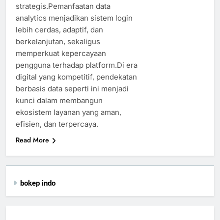
strategis.Pemanfaatan data
analytics menjadikan sistem login
lebih cerdas, adaptif, dan
berkelanjutan, sekaligus
memperkuat kepercayaan
pengguna terhadap platform.Di era
digital yang kompetitif, pendekatan
berbasis data seperti ini menjadi
kunci dalam membangun
ekosistem layanan yang aman,
efisien, dan terpercaya.
Read More
bokep indo