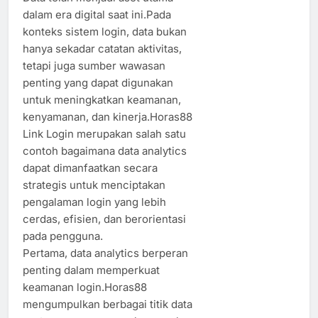
dalam era digital saat ini.Pada
konteks sistem login, data bukan
hanya sekadar catatan aktivitas,
tetapi juga sumber wawasan
penting yang dapat digunakan
untuk meningkatkan keamanan,
kenyamanan, dan kinerja.Horas88
Link Login merupakan salah satu
contoh bagaimana data analytics
dapat dimanfaatkan secara
strategis untuk menciptakan
pengalaman login yang lebih
cerdas, efisien, dan berorientasi
pada pengguna.
Pertama, data analytics berperan
penting dalam memperkuat
keamanan login.Horas88
mengumpulkan berbagai titik data