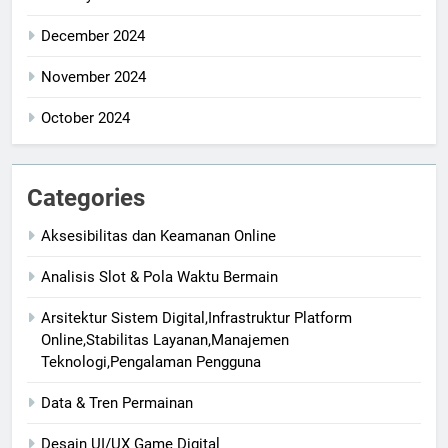
December 2024
November 2024
October 2024
Categories
Aksesibilitas dan Keamanan Online
Analisis Slot & Pola Waktu Bermain
Arsitektur Sistem Digital,Infrastruktur Platform
Online,Stabilitas Layanan,Manajemen
Teknologi,Pengalaman Pengguna
Data & Tren Permainan
Desain UI/UX Game Digital