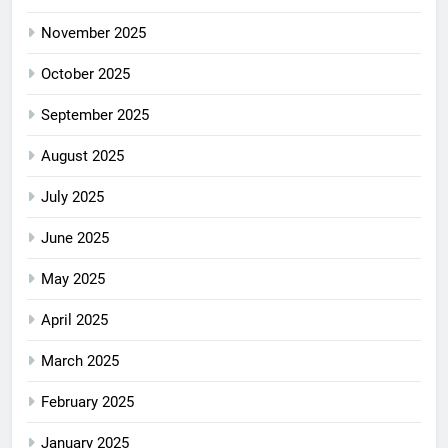
November 2025
October 2025
September 2025
August 2025
July 2025
June 2025
May 2025
April 2025
March 2025
February 2025
January 2025