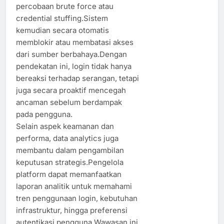
percobaan brute force atau
credential stuffing.Sistem
kemudian secara otomatis
memblokir atau membatasi akses
dari sumber berbahaya.Dengan
pendekatan ini, login tidak hanya
bereaksi terhadap serangan, tetapi
juga secara proaktif mencegah
ancaman sebelum berdampak
pada pengguna.
Selain aspek keamanan dan
performa, data analytics juga
membantu dalam pengambilan
keputusan strategis.Pengelola
platform dapat memanfaatkan
laporan analitik untuk memahami
tren penggunaan login, kebutuhan
infrastruktur, hingga preferensi
autentikasi pengguna.Wawasan ini