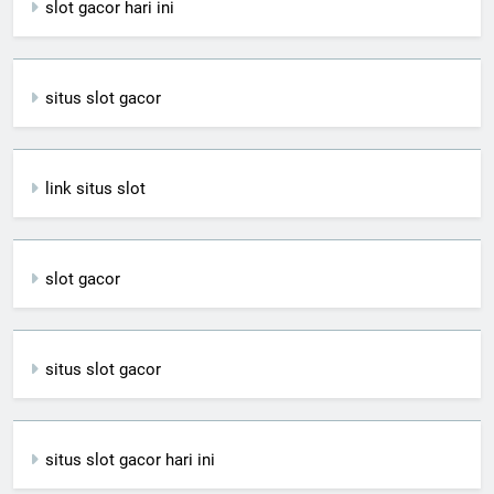
slot gacor hari ini
situs slot gacor
link situs slot
slot gacor
situs slot gacor
situs slot gacor hari ini