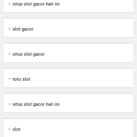
situs slot gacor hari ini
slot gacor
situs slot gacor
toto slot
situs slot gacor hari ini
slot