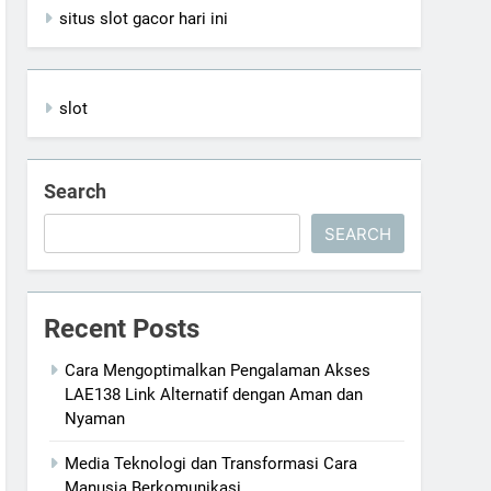
situs slot gacor hari ini
slot
Search
SEARCH
Recent Posts
Cara Mengoptimalkan Pengalaman Akses
LAE138 Link Alternatif dengan Aman dan
Nyaman
Media Teknologi dan Transformasi Cara
Manusia Berkomunikasi