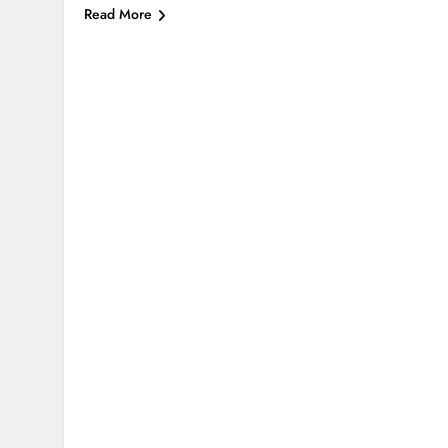
Read More