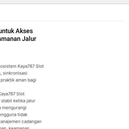
untuk Akses
eamanan Jalur
kosistem Kaya787 Slot
, sinkronisasi
a praktik aman bagi
Kaya787 Slot
abil ketika jalur
a mengurangi
pengguna tidak
o.Manajemen cadangan
anan, keamanan