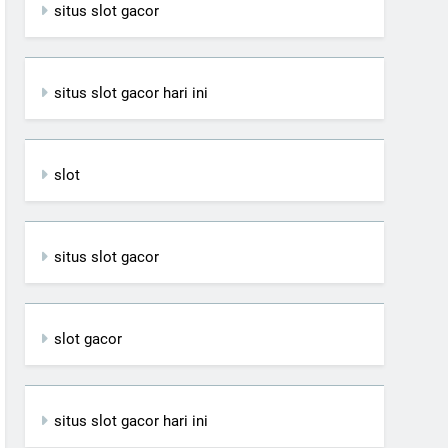
situs slot gacor
situs slot gacor hari ini
slot
situs slot gacor
slot gacor
situs slot gacor hari ini