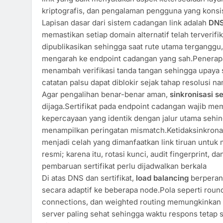
kriptografis, dan pengalaman pengguna yang konsi
Lapisan dasar dari sistem cadangan link adalah
DNS
memastikan setiap domain alternatif telah terverifi
dipublikasikan sehingga saat rute utama terganggu,
mengarah ke endpoint cadangan yang sah.Pener
menambah verifikasi tanda tangan sehingga upaya s
catatan palsu dapat diblokir sejak tahap resolusi 
Agar pengalihan benar-benar aman,
sinkronisasi se
dijaga.Sertifikat pada endpoint cadangan wajib memi
kepercayaan yang identik dengan jalur utama sehin
menampilkan peringatan mismatch.Ketidaksinkronan 
menjadi celah yang dimanfaatkan link tiruan untuk
resmi; karena itu, rotasi kunci, audit fingerprint, d
pembaruan sertifikat perlu dijadwalkan berkala
Di atas DNS dan sertifikat,
load balancing
berperan
secara adaptif ke beberapa node.Pola seperti round
connections, dan weighted routing memungkinkan tr
server paling sehat sehingga waktu respons tetap s