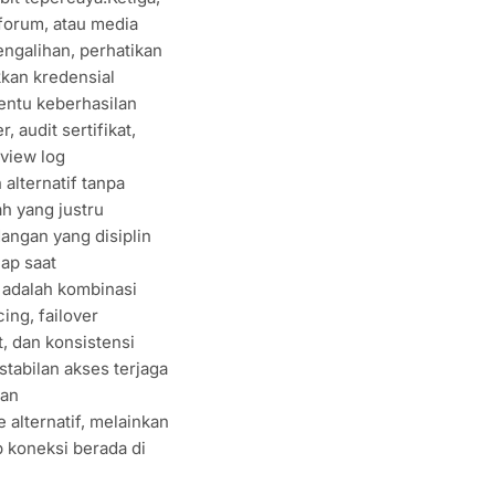
 forum, atau media
pengalihan, perhatikan
kan kredensial
ntu keberhasilan
, audit sertifikat,
view log
lternatif tanpa
ah yang justru
angan yang disiplin
iap saat
adalah kombinasi
cing, failover
t, dan konsistensi
stabilan akses terjaga
aan
alternatif, melainkan
p koneksi berada di