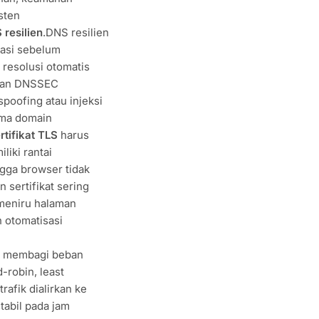
sten
 resilien
.DNS resilien
kasi sebelum
 resolusi otomatis
apan DNSSEC
poofing atau injeksi
nama domain
rtifikat TLS
harus
liki rantai
gga browser tidak
sertifikat sering
 meniru halaman
an otomatisasi
 membagi beban
-robin, least
afik dialirkan ke
tabil pada jam