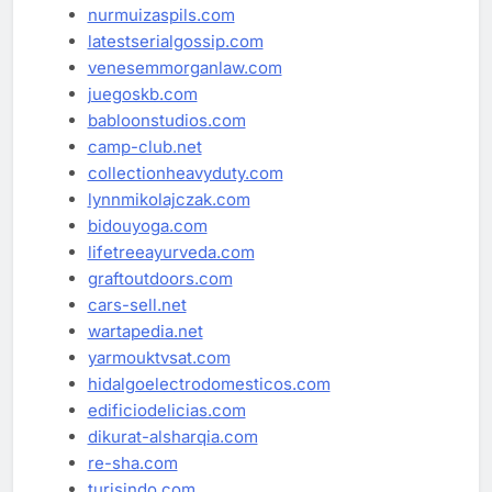
nurmuizaspils.com
latestserialgossip.com
venesemmorganlaw.com
juegoskb.com
babloonstudios.com
camp-club.net
collectionheavyduty.com
lynnmikolajczak.com
bidouyoga.com
lifetreeayurveda.com
graftoutdoors.com
cars-sell.net
wartapedia.net
yarmouktvsat.com
hidalgoelectrodomesticos.com
edificiodelicias.com
dikurat-alsharqia.com
re-sha.com
turisindo.com