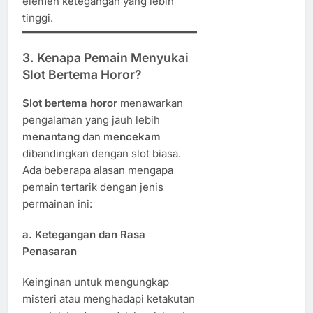
elemen ketegangan yang lebih
tinggi.
3.
Kenapa Pemain Menyukai
Slot Bertema Horor?
Slot bertema horor
menawarkan
pengalaman yang jauh lebih
menantang
dan
mencekam
dibandingkan dengan slot biasa.
Ada beberapa alasan mengapa
pemain tertarik dengan jenis
permainan ini:
a. Ketegangan dan Rasa
Penasaran
Keinginan untuk mengungkap
misteri atau menghadapi ketakutan