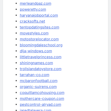
merleandpaz.com
poweretty.com
haryanajobportal.com
cracksofts.net
tentopdatingsites.com
movestyles.com
motostorelocator.com
bloomingdaleschool.org
dlja-windows.com
littletravelprincess.com
shiningnames.com
trollslandatoystore.com
tarrahan-co.com
mcbaronfootball.com
organic-suirens.com
coquitlamcohousing.com
mothercare-coupon.com
pestcontrol-alryad.com
jaredtalavera.com