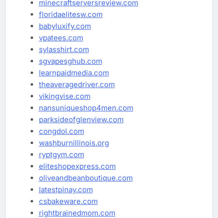
minecraftserversreview.com
floridaelitesw.com
babyluxify.com
vpatees.com
sylasshirt.com
sgvapesghub.com
learnpaidmedia.com
theaveragedriver.com
vikingvise.com
nansuniqueshop4men.com
parksideofglenview.com
congdol.com
washburnillinois.org
ryptgym.com
eliteshopexpress.com
oliveandbeanboutique.com
latestpinay.com
csbakeware.com
rightbrainedmom.com