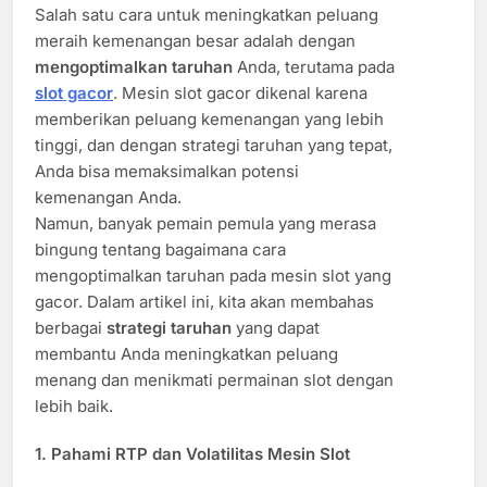
Salah satu cara untuk meningkatkan peluang
meraih kemenangan besar adalah dengan
mengoptimalkan taruhan
Anda, terutama pada
slot gacor
. Mesin slot gacor dikenal karena
memberikan peluang kemenangan yang lebih
tinggi, dan dengan strategi taruhan yang tepat,
Anda bisa memaksimalkan potensi
kemenangan Anda.
Namun, banyak pemain pemula yang merasa
bingung tentang bagaimana cara
mengoptimalkan taruhan pada mesin slot yang
gacor. Dalam artikel ini, kita akan membahas
berbagai
strategi taruhan
yang dapat
membantu Anda meningkatkan peluang
menang dan menikmati permainan slot dengan
lebih baik.
1.
Pahami RTP dan Volatilitas Mesin Slot