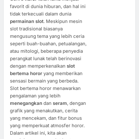
favorit di dunia hiburan, dan hal ini
tidak terkecuali dalam dunia
permainan slot
. Meskipun mesin
slot tradisional biasanya
mengusung tema yang lebih ceria
seperti buah-buahan, petualangan,
atau mitologi, beberapa penyedia
perangkat lunak telah berinovasi
dengan memperkenalkan
slot
bertema horor
yang memberikan
sensasi bermain yang berbeda.
Slot bertema horor menawarkan
pengalaman yang lebih
menegangkan
dan
seram
, dengan
grafik yang menakutkan, cerita
yang mencekam, dan fitur bonus
yang memperkuat atmosfer horor.
Dalam artikel ini, kita akan