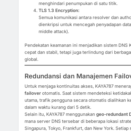
menghindari penumpukan di satu titik.
TLS 1.3 Encryption:
Semua komunikasi antara resolver dan author
dienkripsi untuk mencegah penyadapan dat
middle attack).
Pendekatan keamanan ini menjadikan sistem DNS 
cepat dan stabil, tetapi juga terlindung dari berbag
global.
Redundansi dan Manajemen Failo
Untuk menjaga kontinuitas akses, KAYA787 mene
failover
otomatis. Saat sistem mendeteksi ketidaka
utama, trafik pengguna secara otomatis dialihkan 
dalam waktu kurang dari 5 detik.
Selain itu, KAYA787 menggunakan
geo-redundant D
mana server DNS tersebar di beberapa lokasi strate
Singapura, Tokyo, Frankfurt, dan New York. Setiap