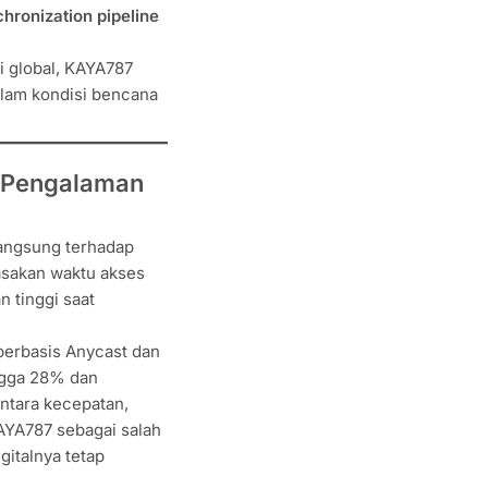
hronization pipeline
i global, KAYA787
alam kondisi bencana
 Pengalaman
langsung terhadap
asakan waktu akses
n tinggi saat
berbasis Anycast dan
ngga 28% dan
ntara kecepatan,
AYA787 sebagai salah
gitalnya tetap