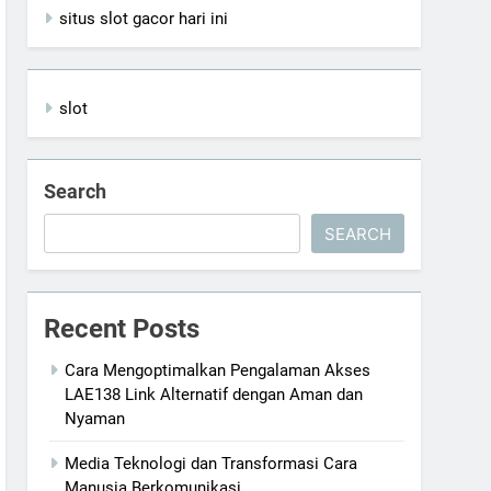
situs slot gacor hari ini
slot
Search
SEARCH
Recent Posts
Cara Mengoptimalkan Pengalaman Akses
LAE138 Link Alternatif dengan Aman dan
Nyaman
Media Teknologi dan Transformasi Cara
Manusia Berkomunikasi