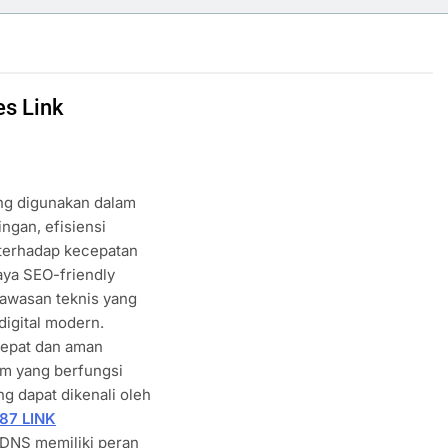
es Link
ang digunakan dalam
ngan, efisiensi
terhadap kecepatan
aya SEO-friendly
wawasan teknis yang
igital modern.
 cepat dan aman
m yang berfungsi
 dapat dikenali oleh
87 LINK
r DNS memiliki peran