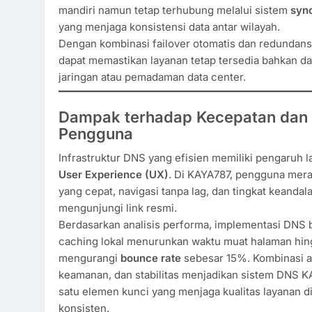
mandiri namun tetap terhubung melalui sistem
sync
yang menjaga konsistensi data antar wilayah.
Dengan kombinasi failover otomatis dan redundans
dapat memastikan layanan tetap tersedia bahkan d
jaringan atau pemadaman data center.
Dampak terhadap Kecepatan dan
Pengguna
Infrastruktur DNS yang efisien memiliki pengaruh 
User Experience (UX)
. Di KAYA787, pengguna mer
yang cepat, navigasi tanpa lag, dan tingkat keandala
mengunjungi link resmi.
Berdasarkan analisis performa, implementasi DNS 
caching lokal menurunkan waktu muat halaman hi
mengurangi
bounce rate
sebesar 15%. Kombinasi a
keamanan, dan stabilitas menjadikan sistem DNS K
satu elemen kunci yang menjaga kualitas layanan di
konsisten.