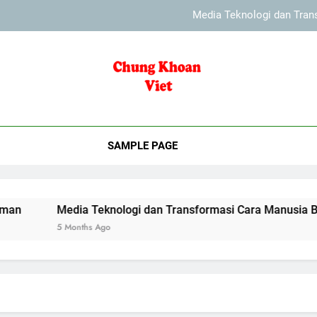
Media Teknologi dan Tran
Panduan Lengkap Login Tiara4D 
Analisis Responsivitas Desain Lebah4D: Optimalis
ng Khoan Viet
Cara Mengoptimalkan Pengalaman Akses LAE138 Lin
Berita Terbaru Tentang Saham Dan Pasar Keuangan Vietnam Di
Media Teknologi dan Tran
SAMPLE PAGE
Panduan Lengkap Login Tiara4D 
Analisis Responsivitas Desain Lebah4D: Optimalis
edia Teknologi dan Transformasi Cara Manusia Berkomunikas
 Months Ago