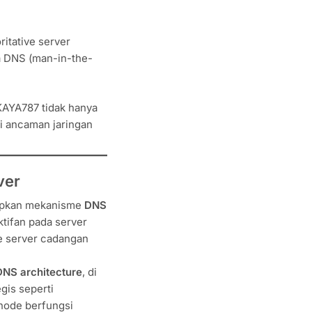
itative server
a DNS (man-in-the-
KAYA787 tidak hanya
ai ancaman jaringan
ver
rapkan mekanisme
DNS
ktifan pada server
ke server cadangan
NS architecture
, di
gis seperti
 node berfungsi