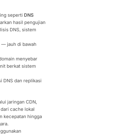
ing seperti
DNS
arkan hasil pengujian
lisis DNS, sistem
k — jauh di bawah
 domain menyebar
nit berkat sistem
 DNS dan replikasi
lui jaringan CDN,
ari cache lokal
kan kecepatan hingga
ara.
enggunakan