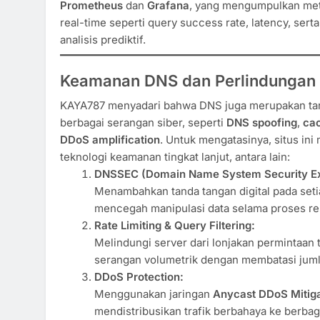
Prometheus
dan
Grafana
, yang mengumpulkan met
real-time seperti query success rate, latency, serta
analisis prediktif.
Keamanan DNS dan Perlindungan
KAYA787 menyadari bahwa DNS juga merupakan targ
berbagai serangan siber, seperti
DNS spoofing
,
cac
DDoS amplification
. Untuk mengatasinya, situs in
teknologi keamanan tingkat lanjut, antara lain:
DNSSEC (Domain Name System Security Ex
Menambahkan tanda tangan digital pada set
mencegah manipulasi data selama proses res
Rate Limiting & Query Filtering:
Melindungi server dari lonjakan permintaan 
serangan volumetrik dengan membatasi jumla
DDoS Protection:
Menggunakan jaringan
Anycast DDoS Mitiga
mendistribusikan trafik berbahaya ke berbag