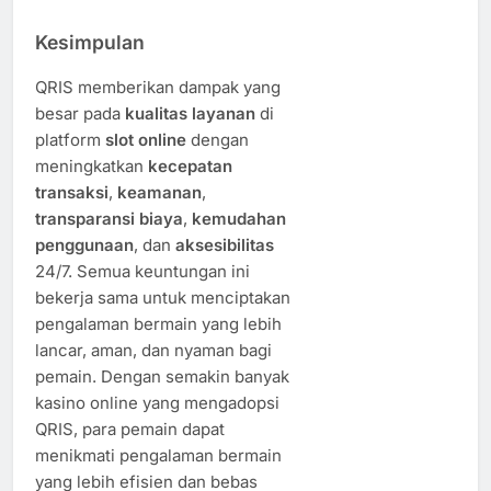
Kesimpulan
QRIS memberikan dampak yang
besar pada
kualitas layanan
di
platform
slot online
dengan
meningkatkan
kecepatan
transaksi
,
keamanan
,
transparansi biaya
,
kemudahan
penggunaan
, dan
aksesibilitas
24/7. Semua keuntungan ini
bekerja sama untuk menciptakan
pengalaman bermain yang lebih
lancar, aman, dan nyaman bagi
pemain. Dengan semakin banyak
kasino online yang mengadopsi
QRIS, para pemain dapat
menikmati pengalaman bermain
yang lebih efisien dan bebas