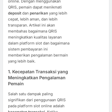
online. Dengan menggunakan
QRIS, pemain dapat menikmati
deposit
dan
penarikan
yang lebih
cepat, lebih aman, dan lebih
transparan. Artikel ini akan
membahas bagaimana QRIS
meningkatkan kualitas layanan
dalam platform slot dan bagaimana
sistem pembayaran ini
memberikan pengalaman bermain
yang lebih baik.
1.
Kecepatan Transaksi yang
Meningkatkan Pengalaman
Pemain
Salah satu dampak paling
signifikan dari penggunaan QRIS
pada platform slot online adalah
kecepatan transaksi
. Ketika