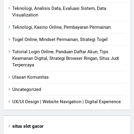
Teknologi, Analisis Data, Evaluasi Sistem, Data
Visualization
Teknologi, Kasino Online, Pembayaran Permainan
Togel Online, Mindset Permainan, Strategi Togel
Tutorial Login Online, Panduan Daftar Akun, Tips
Keamanan Digital, Strategi Browser Ringan, Situs Judi
Terpercaya
Ulasan Komunitas
Uncategorized
UX/UI Design | Website Navigation | Digital Experience
situs slot gacor