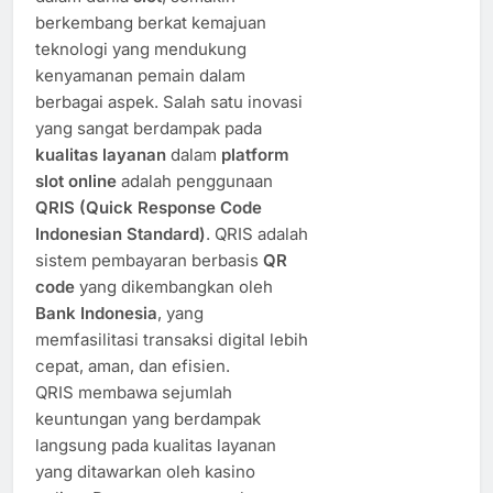
berkembang berkat kemajuan
teknologi yang mendukung
kenyamanan pemain dalam
berbagai aspek. Salah satu inovasi
yang sangat berdampak pada
kualitas layanan
dalam
platform
slot online
adalah penggunaan
QRIS (Quick Response Code
Indonesian Standard)
. QRIS adalah
sistem pembayaran berbasis
QR
code
yang dikembangkan oleh
Bank Indonesia
, yang
memfasilitasi transaksi digital lebih
cepat, aman, dan efisien.
QRIS membawa sejumlah
keuntungan yang berdampak
langsung pada kualitas layanan
yang ditawarkan oleh kasino