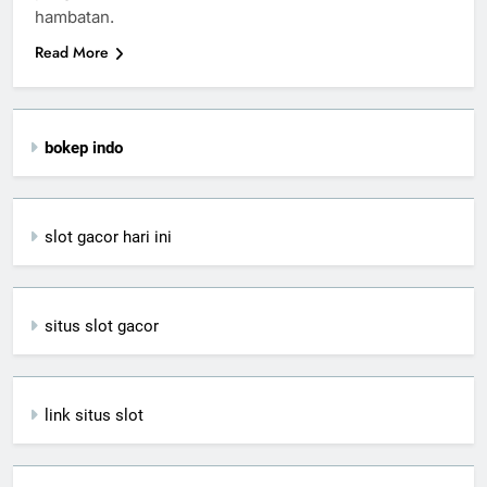
hambatan.
Read More
bokep indo
slot gacor hari ini
situs slot gacor
link situs slot