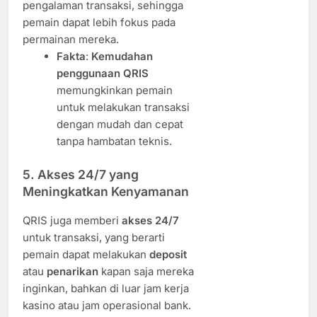
pengalaman transaksi, sehingga
pemain dapat lebih fokus pada
permainan mereka.
Fakta
:
Kemudahan
penggunaan QRIS
memungkinkan pemain
untuk melakukan transaksi
dengan mudah dan cepat
tanpa hambatan teknis.
5.
Akses 24/7 yang
Meningkatkan Kenyamanan
QRIS juga memberi
akses 24/7
untuk transaksi, yang berarti
pemain dapat melakukan
deposit
atau
penarikan
kapan saja mereka
inginkan, bahkan di luar jam kerja
kasino atau jam operasional bank.