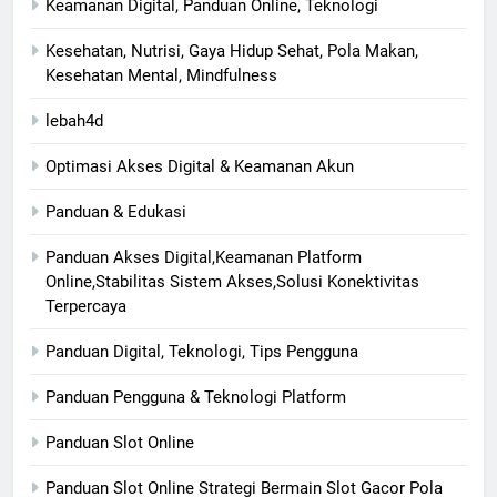
Keamanan Digital, Panduan Online, Teknologi
Kesehatan, Nutrisi, Gaya Hidup Sehat, Pola Makan,
Kesehatan Mental, Mindfulness
lebah4d
Optimasi Akses Digital & Keamanan Akun
Panduan & Edukasi
Panduan Akses Digital,Keamanan Platform
Online,Stabilitas Sistem Akses,Solusi Konektivitas
Terpercaya
Panduan Digital, Teknologi, Tips Pengguna
Panduan Pengguna & Teknologi Platform
Panduan Slot Online
Panduan Slot Online Strategi Bermain Slot Gacor Pola