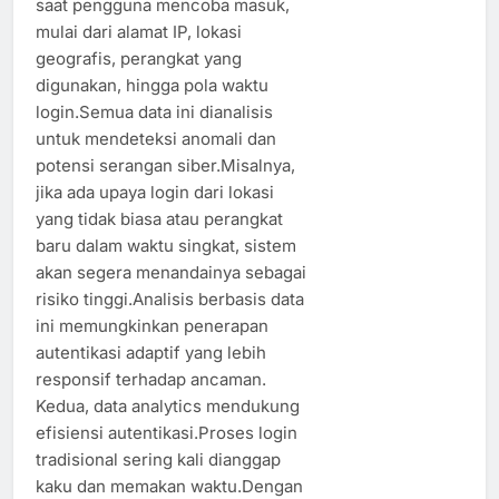
saat pengguna mencoba masuk,
mulai dari alamat IP, lokasi
geografis, perangkat yang
digunakan, hingga pola waktu
login.Semua data ini dianalisis
untuk mendeteksi anomali dan
potensi serangan siber.Misalnya,
jika ada upaya login dari lokasi
yang tidak biasa atau perangkat
baru dalam waktu singkat, sistem
akan segera menandainya sebagai
risiko tinggi.Analisis berbasis data
ini memungkinkan penerapan
autentikasi adaptif yang lebih
responsif terhadap ancaman.
Kedua, data analytics mendukung
efisiensi autentikasi.Proses login
tradisional sering kali dianggap
kaku dan memakan waktu.Dengan