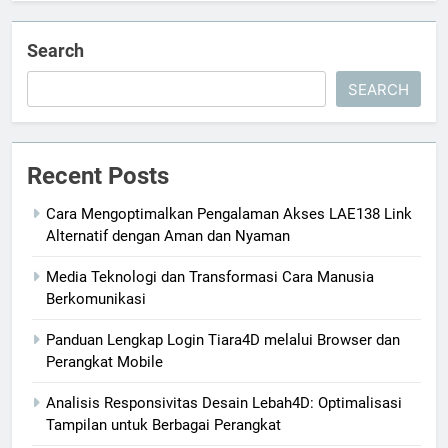
Search
SEARCH
Recent Posts
Cara Mengoptimalkan Pengalaman Akses LAE138 Link
Alternatif dengan Aman dan Nyaman
Media Teknologi dan Transformasi Cara Manusia
Berkomunikasi
Panduan Lengkap Login Tiara4D melalui Browser dan
Perangkat Mobile
Analisis Responsivitas Desain Lebah4D: Optimalisasi
Tampilan untuk Berbagai Perangkat