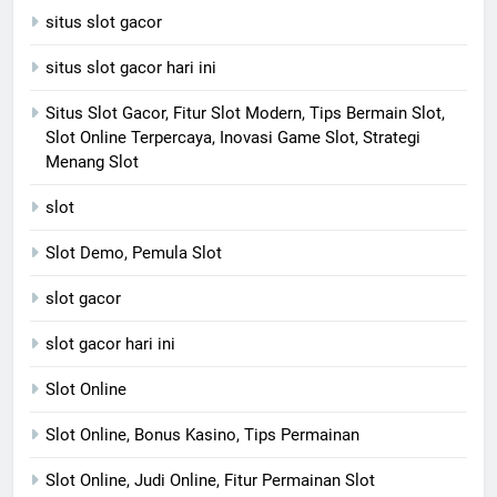
situs slot gacor
situs slot gacor hari ini
Situs Slot Gacor, Fitur Slot Modern, Tips Bermain Slot,
Slot Online Terpercaya, Inovasi Game Slot, Strategi
Menang Slot
slot
Slot Demo, Pemula Slot
slot gacor
slot gacor hari ini
Slot Online
Slot Online, Bonus Kasino, Tips Permainan
Slot Online, Judi Online, Fitur Permainan Slot