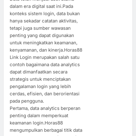
dalam era digital saat ini.Pada
konteks sistem login, data bukan
hanya sekadar catatan aktivitas,
tetapi juga sumber wawasan
penting yang dapat digunakan
untuk meningkatkan keamanan,
kenyamanan, dan kinerja.Horas88
Link Login merupakan salah satu
contoh bagaimana data analytics
dapat dimanfaatkan secara
strategis untuk menciptakan
pengalaman login yang lebih
cerdas, efisien, dan berorientasi
pada pengguna.
Pertama, data analytics berperan
penting dalam memperkuat
keamanan login.Horas88
mengumpulkan berbagai titik data