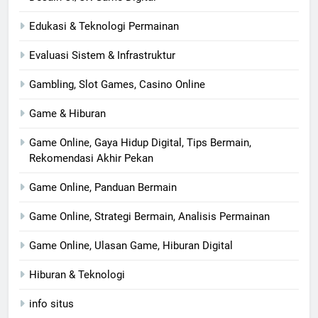
Edukasi & Teknologi Permainan
Evaluasi Sistem & Infrastruktur
Gambling, Slot Games, Casino Online
Game & Hiburan
Game Online, Gaya Hidup Digital, Tips Bermain,
Rekomendasi Akhir Pekan
Game Online, Panduan Bermain
Game Online, Strategi Bermain, Analisis Permainan
Game Online, Ulasan Game, Hiburan Digital
Hiburan & Teknologi
info situs