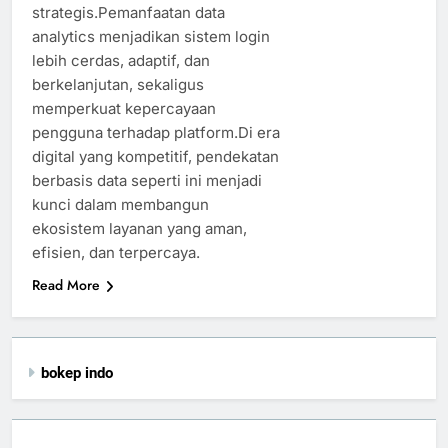
strategis.Pemanfaatan data
analytics menjadikan sistem login
lebih cerdas, adaptif, dan
berkelanjutan, sekaligus
memperkuat kepercayaan
pengguna terhadap platform.Di era
digital yang kompetitif, pendekatan
berbasis data seperti ini menjadi
kunci dalam membangun
ekosistem layanan yang aman,
efisien, dan terpercaya.
Read More
bokep indo