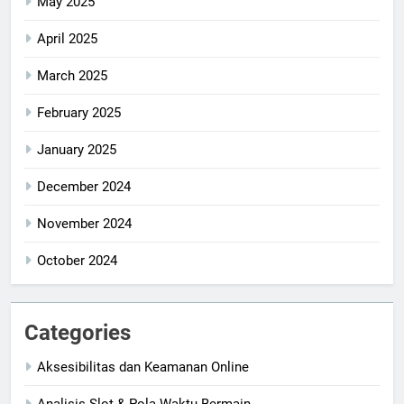
May 2025
April 2025
March 2025
February 2025
January 2025
December 2024
November 2024
October 2024
Categories
Aksesibilitas dan Keamanan Online
Analisis Slot & Pola Waktu Bermain