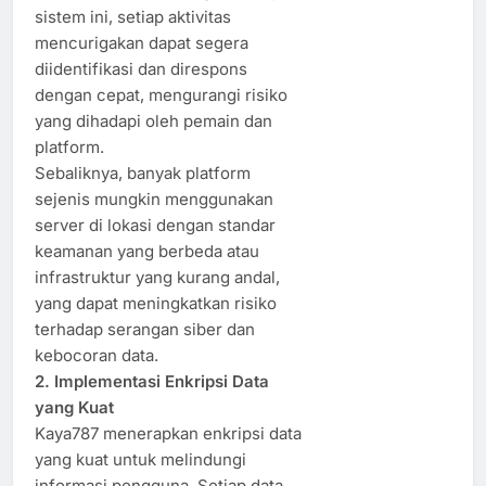
sistem ini, setiap aktivitas
mencurigakan dapat segera
diidentifikasi dan direspons
dengan cepat, mengurangi risiko
yang dihadapi oleh pemain dan
platform.
Sebaliknya, banyak platform
sejenis mungkin menggunakan
server di lokasi dengan standar
keamanan yang berbeda atau
infrastruktur yang kurang andal,
yang dapat meningkatkan risiko
terhadap serangan siber dan
kebocoran data.
2. Implementasi Enkripsi Data
yang Kuat
Kaya787 menerapkan enkripsi data
yang kuat untuk melindungi
informasi pengguna. Setiap data