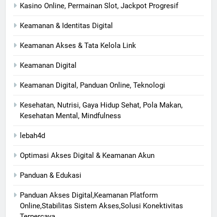
Kasino Online, Permainan Slot, Jackpot Progresif
Keamanan & Identitas Digital
Keamanan Akses & Tata Kelola Link
Keamanan Digital
Keamanan Digital, Panduan Online, Teknologi
Kesehatan, Nutrisi, Gaya Hidup Sehat, Pola Makan,
Kesehatan Mental, Mindfulness
lebah4d
Optimasi Akses Digital & Keamanan Akun
Panduan & Edukasi
Panduan Akses Digital,Keamanan Platform
Online,Stabilitas Sistem Akses,Solusi Konektivitas
Terpercaya