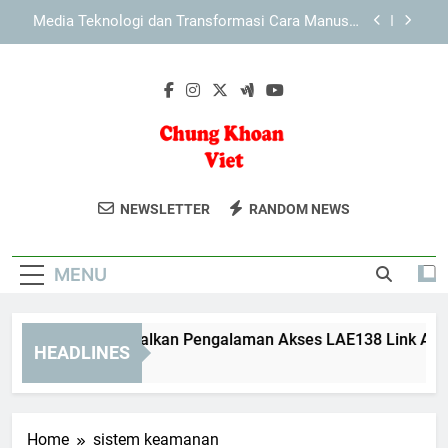
Berkomunikasi
Skip
Panduan Lengkap Login Tiara4D melalui Browser
to
dan Perangkat Mobile
content
Analisis Responsivitas Desain Lebah4D:
Optimalisasi Tampilan untuk Berbagai Perangkat
Cara Mengoptimalkan Pengalaman Akses
LAE138 Link Alternatif dengan Aman dan Nyaman
Media Teknologi dan Transformasi Cara Manusia
Berkomunikasi
Chung Khoan
Dapatkan Berita Terbaru Tentang Saham
Panduan Lengkap Login Tiara4D melalui Browser
NEWSLETTER
RANDOM NEWS
dan Perangkat Mobile
Viet
Dan Pasar Keuangan Vietnam Di Chung
Khoan Viet.
Analisis Responsivitas Desain Lebah4D:
Optimalisasi Tampilan untuk Berbagai Perangkat
MENU
Cara Mengoptimalkan Pengalaman Akses LAE138 Link Altern
HEADLINES
3 Months Ago
Home
sistem keamanan