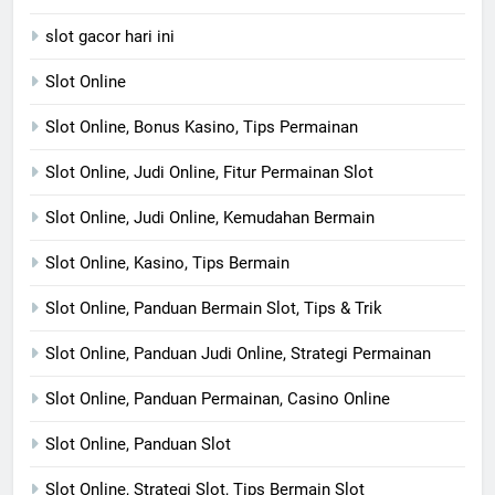
slot gacor hari ini
Slot Online
Slot Online, Bonus Kasino, Tips Permainan
Slot Online, Judi Online, Fitur Permainan Slot
Slot Online, Judi Online, Kemudahan Bermain
Slot Online, Kasino, Tips Bermain
Slot Online, Panduan Bermain Slot, Tips & Trik
Slot Online, Panduan Judi Online, Strategi Permainan
Slot Online, Panduan Permainan, Casino Online
Slot Online, Panduan Slot
Slot Online, Strategi Slot, Tips Bermain Slot