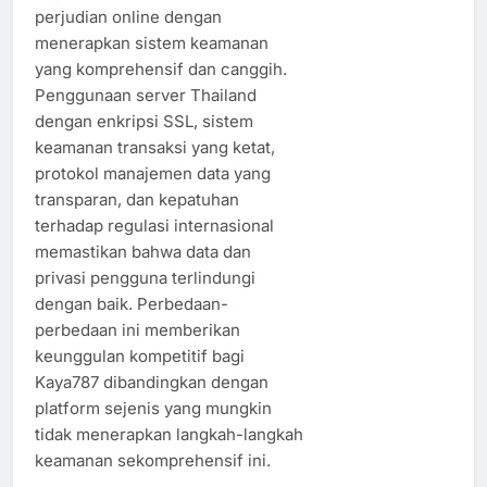
perjudian online dengan
menerapkan sistem keamanan
yang komprehensif dan canggih.
Penggunaan server Thailand
dengan enkripsi SSL, sistem
keamanan transaksi yang ketat,
protokol manajemen data yang
transparan, dan kepatuhan
terhadap regulasi internasional
memastikan bahwa data dan
privasi pengguna terlindungi
dengan baik. Perbedaan-
perbedaan ini memberikan
keunggulan kompetitif bagi
Kaya787 dibandingkan dengan
platform sejenis yang mungkin
tidak menerapkan langkah-langkah
keamanan sekomprehensif ini.