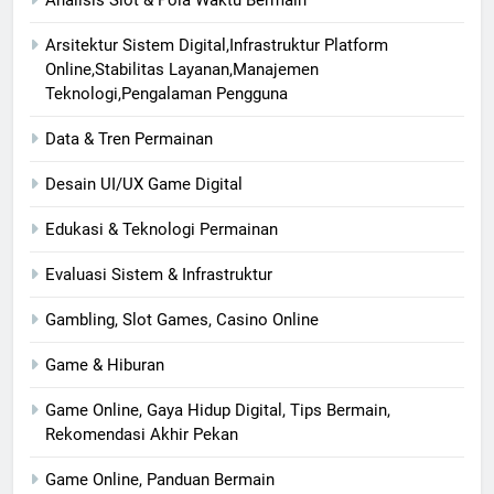
Arsitektur Sistem Digital,Infrastruktur Platform
Online,Stabilitas Layanan,Manajemen
Teknologi,Pengalaman Pengguna
Data & Tren Permainan
Desain UI/UX Game Digital
Edukasi & Teknologi Permainan
Evaluasi Sistem & Infrastruktur
Gambling, Slot Games, Casino Online
Game & Hiburan
Game Online, Gaya Hidup Digital, Tips Bermain,
Rekomendasi Akhir Pekan
Game Online, Panduan Bermain