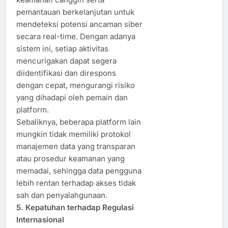
pemantauan berkelanjutan untuk
mendeteksi potensi ancaman siber
secara real-time. Dengan adanya
sistem ini, setiap aktivitas
mencurigakan dapat segera
diidentifikasi dan direspons
dengan cepat, mengurangi risiko
yang dihadapi oleh pemain dan
platform.
Sebaliknya, beberapa platform lain
mungkin tidak memiliki protokol
manajemen data yang transparan
atau prosedur keamanan yang
memadai, sehingga data pengguna
lebih rentan terhadap akses tidak
sah dan penyalahgunaan.
5. Kepatuhan terhadap Regulasi
Internasional