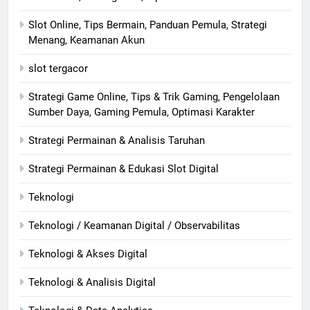
Slot Online, Tips Bermain, Panduan Pemula, Strategi
Menang, Keamanan Akun
slot tergacor
Strategi Game Online, Tips & Trik Gaming, Pengelolaan
Sumber Daya, Gaming Pemula, Optimasi Karakter
Strategi Permainan & Analisis Taruhan
Strategi Permainan & Edukasi Slot Digital
Teknologi
Teknologi / Keamanan Digital / Observabilitas
Teknologi & Akses Digital
Teknologi & Analisis Digital