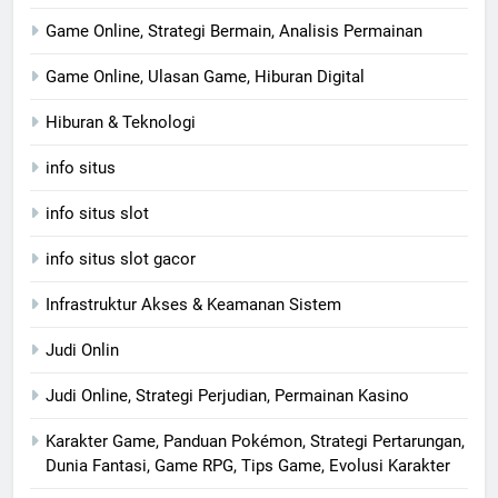
Game Online, Strategi Bermain, Analisis Permainan
Game Online, Ulasan Game, Hiburan Digital
Hiburan & Teknologi
info situs
info situs slot
info situs slot gacor
Infrastruktur Akses & Keamanan Sistem
Judi Onlin
Judi Online, Strategi Perjudian, Permainan Kasino
Karakter Game, Panduan Pokémon, Strategi Pertarungan,
Dunia Fantasi, Game RPG, Tips Game, Evolusi Karakter