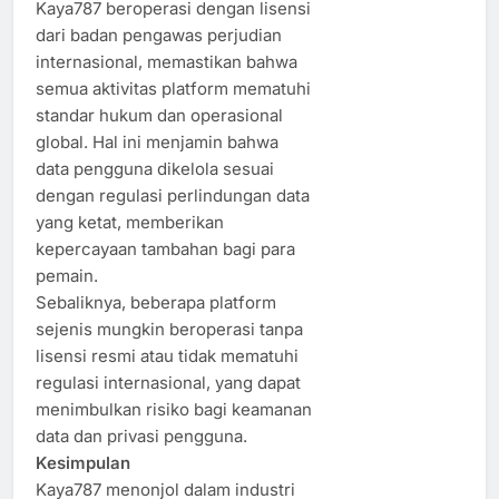
Kaya787 beroperasi dengan lisensi
dari badan pengawas perjudian
internasional, memastikan bahwa
semua aktivitas platform mematuhi
standar hukum dan operasional
global. Hal ini menjamin bahwa
data pengguna dikelola sesuai
dengan regulasi perlindungan data
yang ketat, memberikan
kepercayaan tambahan bagi para
pemain.
Sebaliknya, beberapa platform
sejenis mungkin beroperasi tanpa
lisensi resmi atau tidak mematuhi
regulasi internasional, yang dapat
menimbulkan risiko bagi keamanan
data dan privasi pengguna.
Kesimpulan
Kaya787 menonjol dalam industri