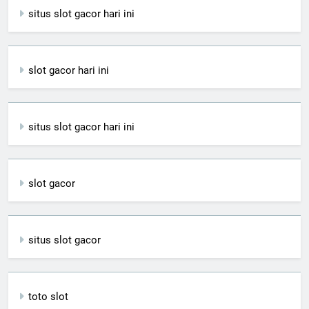
situs slot gacor hari ini
slot gacor hari ini
situs slot gacor hari ini
slot gacor
situs slot gacor
toto slot