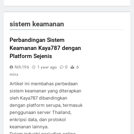
sistem keamanan
Perbandingan Sistem
Keamanan Kaya787 dengan
Platform Sejenis
f6fc196
1 year ago
0
6
mins
Artikel ini membahas perbedaan
sistem keamanan yang diterapkan
oleh Kaya787 dibandingkan
dengan platform serupa, termasuk
penggunaan server Thailand,
enkripsi data, dan protokol
keamanan lainnya.
Dalam industri perjudian online