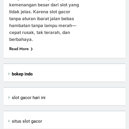
kemenangan besar dari slot yang
tidak jelas. Karena slot gacor
tanpa aturan ibarat jalan bebas
hambatan tanpa lampu merah—
cepat rusak, tak terarah, dan
berbahaya.
Read More
bokep indo
slot gacor hari ini
situs slot gacor