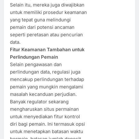
Selain itu, mereka juga diwajibkan
untuk memiliki prosedur keamanan
yang tepat guna melindungi
pemain dari potensi ancaman
seperti peretasan atau pencurian
data.
Fitur Keamanan Tambahan untuk
Perlindungan Pemain
Selain pengawasan dan
perlindungan data, regulasi juga
mencakup perlindungan terhadap
pemain yang mungkin mengalami
masalah kecanduan perjudian.
Banyak regulator sekarang
mengharuskan situs permainan
untuk menyediakan fitur kontrol
diri bagi pemain. Ini termasuk opsi
untuk menetapkan batasan waktu
bermain, batasan jumlah deposit,