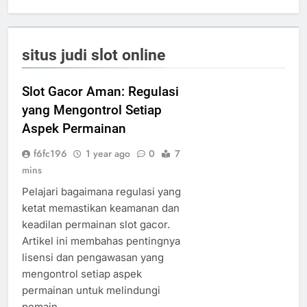
situs judi slot online
Slot Gacor Aman: Regulasi
yang Mengontrol Setiap
Aspek Permainan
f6fc196
1 year ago
0
7
mins
Pelajari bagaimana regulasi yang
ketat memastikan keamanan dan
keadilan permainan slot gacor.
Artikel ini membahas pentingnya
lisensi dan pengawasan yang
mengontrol setiap aspek
permainan untuk melindungi
pemain.