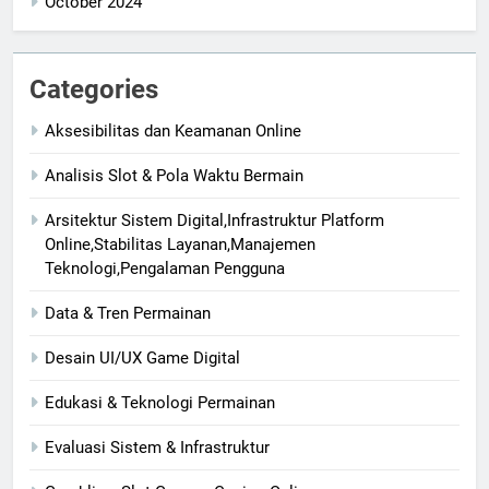
October 2024
Categories
Aksesibilitas dan Keamanan Online
Analisis Slot & Pola Waktu Bermain
Arsitektur Sistem Digital,Infrastruktur Platform
Online,Stabilitas Layanan,Manajemen
Teknologi,Pengalaman Pengguna
Data & Tren Permainan
Desain UI/UX Game Digital
Edukasi & Teknologi Permainan
Evaluasi Sistem & Infrastruktur