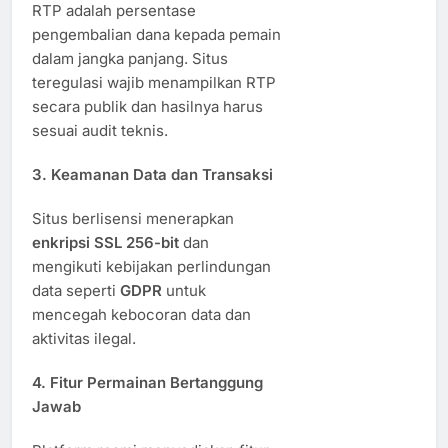
RTP adalah persentase
pengembalian dana kepada pemain
dalam jangka panjang. Situs
teregulasi wajib menampilkan RTP
secara publik dan hasilnya harus
sesuai audit teknis.
3.
Keamanan Data dan Transaksi
Situs berlisensi menerapkan
enkripsi SSL 256-bit
dan
mengikuti kebijakan perlindungan
data seperti
GDPR
untuk
mencegah kebocoran data dan
aktivitas ilegal.
4.
Fitur Permainan Bertanggung
Jawab