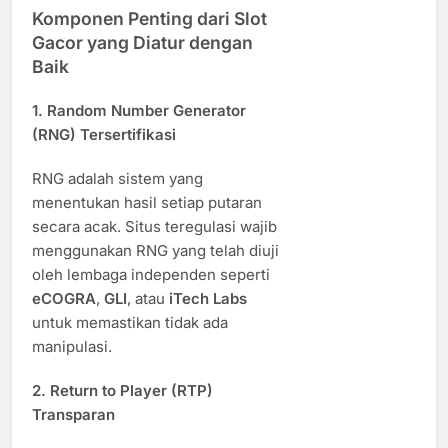
Komponen Penting dari Slot
Gacor yang Diatur dengan
Baik
1.
Random Number Generator
(RNG) Tersertifikasi
RNG adalah sistem yang
menentukan hasil setiap putaran
secara acak. Situs teregulasi wajib
menggunakan RNG yang telah diuji
oleh lembaga independen seperti
eCOGRA
,
GLI
, atau
iTech Labs
untuk memastikan tidak ada
manipulasi.
2.
Return to Player (RTP)
Transparan