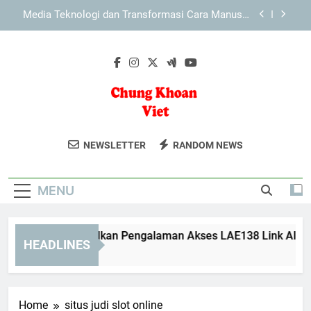
Skip
Panduan Lengkap Login Tiara4D melalui Browser
to
dan Perangkat Mobile
content
Analisis Responsivitas Desain Lebah4D:
Optimalisasi Tampilan untuk Berbagai Perangkat
Cara Mengoptimalkan Pengalaman Akses
LAE138 Link Alternatif dengan Aman dan Nyaman
Media Teknologi dan Transformasi Cara Manusia
Berkomunikasi
Chung Khoan
Dapatkan Berita Terbaru Tentang Saham
Panduan Lengkap Login Tiara4D melalui Browser
NEWSLETTER
RANDOM NEWS
dan Perangkat Mobile
Viet
Dan Pasar Keuangan Vietnam Di Chung
Analisis Responsivitas Desain Lebah4D:
Khoan Viet.
Optimalisasi Tampilan untuk Berbagai Perangkat
MENU
ra Mengoptimalkan Pengalaman Akses LAE138 Link Alternat
HEADLINES
Months Ago
Home
situs judi slot online