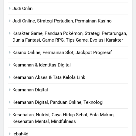
Judi Onlin
Judi Online, Strategi Perjudian, Permainan Kasino
Karakter Game, Panduan Pokémon, Strategi Pertarungan,
Dunia Fantasi, Game RPG, Tips Game, Evolusi Karakter
Kasino Online, Permainan Slot, Jackpot Progresif
Keamanan & Identitas Digital
Keamanan Akses & Tata Kelola Link
Keamanan Digital
Keamanan Digital, Panduan Online, Teknologi
Kesehatan, Nutrisi, Gaya Hidup Sehat, Pola Makan,
Kesehatan Mental, Mindfulness
lebah4d