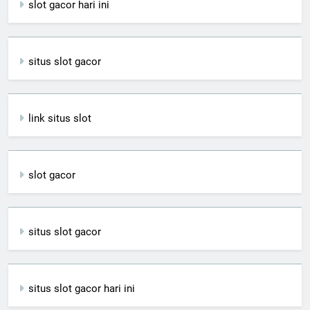
slot gacor hari ini
situs slot gacor
link situs slot
slot gacor
situs slot gacor
situs slot gacor hari ini