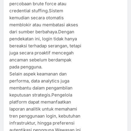
percobaan brute force atau
credential stuffing.Sistem
kemudian secara otomatis
memblokir atau membatasi akses
dari sumber berbahaya.Dengan
pendekatan ini, login tidak hanya
bereaksi terhadap serangan, tetapi
juga secara proaktif mencegah
ancaman sebelum berdampak
pada pengguna.
Selain aspek keamanan dan
performa, data analytics juga
membantu dalam pengambilan
keputusan strategis.Pengelola
platform dapat memanfaatkan
laporan analitik untuk memahami
tren penggunaan login, kebutuhan
infrastruktur, hingga preferensi
autentikasi pengguna.Wawasan ini