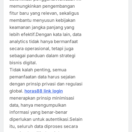
memungkinkan pengembangan
fitur baru yang relevan, sekaligus
membantu menyusun kebijakan
keamanan jangka panjang yang
lebih efektif.Dengan kata lain, data
analytics tidak hanya bermanfaat
secara operasional, tetapi juga
sebagai panduan dalam strategi
bisnis digital.
Tidak kalah penting, semua
pemanfaatan data harus sejalan
dengan prinsip privasi dan regulasi
global.
horas88 link login
menerapkan prinsip minimisasi
data, hanya mengumpulkan
informasi yang benar-benar
diperlukan untuk autentikasi.Selain
itu, seluruh data diproses secara