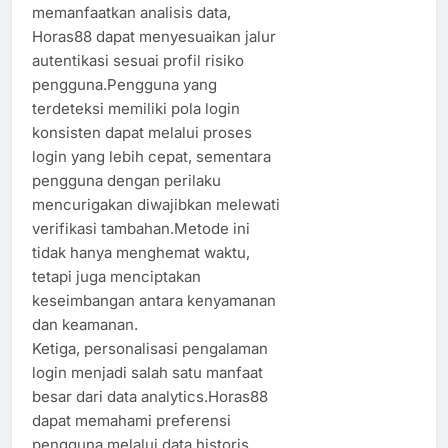
memanfaatkan analisis data,
Horas88 dapat menyesuaikan jalur
autentikasi sesuai profil risiko
pengguna.Pengguna yang
terdeteksi memiliki pola login
konsisten dapat melalui proses
login yang lebih cepat, sementara
pengguna dengan perilaku
mencurigakan diwajibkan melewati
verifikasi tambahan.Metode ini
tidak hanya menghemat waktu,
tetapi juga menciptakan
keseimbangan antara kenyamanan
dan keamanan.
Ketiga, personalisasi pengalaman
login menjadi salah satu manfaat
besar dari data analytics.Horas88
dapat memahami preferensi
pengguna melalui data historis,