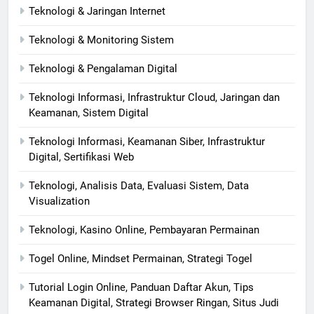
Teknologi & Jaringan Internet
Teknologi & Monitoring Sistem
Teknologi & Pengalaman Digital
Teknologi Informasi, Infrastruktur Cloud, Jaringan dan
Keamanan, Sistem Digital
Teknologi Informasi, Keamanan Siber, Infrastruktur
Digital, Sertifikasi Web
Teknologi, Analisis Data, Evaluasi Sistem, Data
Visualization
Teknologi, Kasino Online, Pembayaran Permainan
Togel Online, Mindset Permainan, Strategi Togel
Tutorial Login Online, Panduan Daftar Akun, Tips
Keamanan Digital, Strategi Browser Ringan, Situs Judi