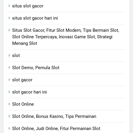
situs slot gacor
situs slot gacor hari ini
Situs Slot Gacor, Fitur Slot Modern, Tips Bermain Slot,
Slot Online Terpercaya, Inovasi Game Slot, Strategi
Menang Slot
slot
Slot Demo, Pemula Slot
slot gacor
slot gacor hari ini
Slot Online
Slot Online, Bonus Kasino, Tips Permainan
Slot Online, Judi Online, Fitur Permainan Slot