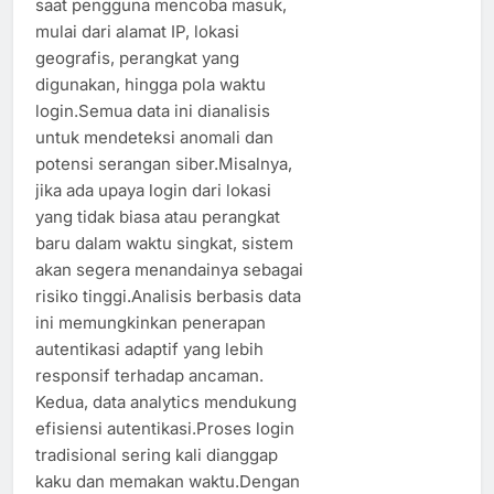
saat pengguna mencoba masuk,
mulai dari alamat IP, lokasi
geografis, perangkat yang
digunakan, hingga pola waktu
login.Semua data ini dianalisis
untuk mendeteksi anomali dan
potensi serangan siber.Misalnya,
jika ada upaya login dari lokasi
yang tidak biasa atau perangkat
baru dalam waktu singkat, sistem
akan segera menandainya sebagai
risiko tinggi.Analisis berbasis data
ini memungkinkan penerapan
autentikasi adaptif yang lebih
responsif terhadap ancaman.
Kedua, data analytics mendukung
efisiensi autentikasi.Proses login
tradisional sering kali dianggap
kaku dan memakan waktu.Dengan