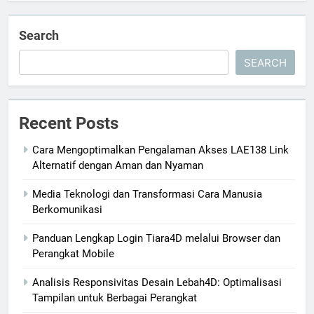
Search
SEARCH
Recent Posts
Cara Mengoptimalkan Pengalaman Akses LAE138 Link
Alternatif dengan Aman dan Nyaman
Media Teknologi dan Transformasi Cara Manusia
Berkomunikasi
Panduan Lengkap Login Tiara4D melalui Browser dan
Perangkat Mobile
Analisis Responsivitas Desain Lebah4D: Optimalisasi
Tampilan untuk Berbagai Perangkat