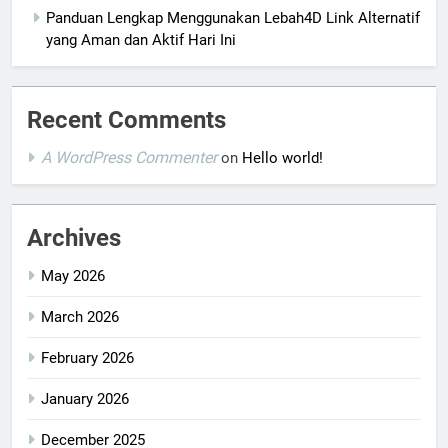
Panduan Lengkap Menggunakan Lebah4D Link Alternatif
yang Aman dan Aktif Hari Ini
Recent Comments
A WordPress Commenter
on
Hello world!
Archives
May 2026
March 2026
February 2026
January 2026
December 2025