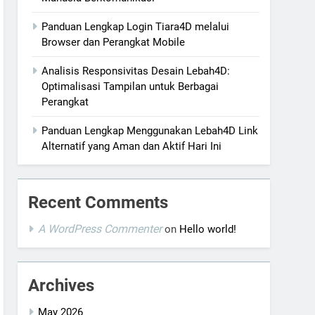
Panduan Lengkap Login Tiara4D melalui
Browser dan Perangkat Mobile
Analisis Responsivitas Desain Lebah4D:
Optimalisasi Tampilan untuk Berbagai
Perangkat
Panduan Lengkap Menggunakan Lebah4D Link
Alternatif yang Aman dan Aktif Hari Ini
Recent Comments
A WordPress Commenter
on
Hello world!
Archives
May 2026