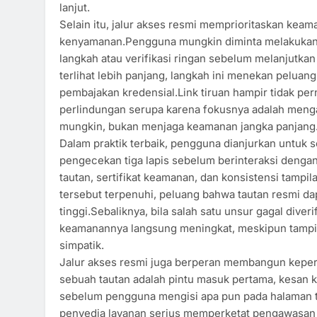
lanjut.
Selain itu, jalur akses resmi memprioritaskan kea
kenyamanan.Pengguna mungkin diminta melakukan 
langkah atau verifikasi ringan sebelum melanjutkan
terlihat lebih panjang, langkah ini menekan peluang
pembajakan kredensial.Link tiruan hampir tidak p
perlindungan serupa karena fokusnya adalah meng
mungkin, bukan menjaga keamanan jangka panjang
Dalam praktik terbaik, pengguna dianjurkan untuk 
pengecekan tiga lapis sebelum berinteraksi denga
tautan, sertifikat keamanan, dan konsistensi tampil
tersebut terpenuhi, peluang bahwa tautan resmi dap
tinggi.Sebaliknya, bila salah satu unsur gagal diverif
keamanannya langsung meningkat, meskipun tampila
simpatik.
Jalur akses resmi juga berperan membangun keper
sebuah tautan adalah pintu masuk pertama, kesan 
sebelum pengguna mengisi apa pun pada halaman t
penyedia layanan serius memperketat pengawasan p