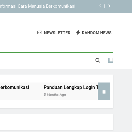
sformasi Cara Manusia Berkomunikasi
melalui Browser dan Perangkat Mobile
asi Tampilan untuk Berbagai Perangkat
NEWSLETTER
RANDOM NEWS
k Alternatif dengan Aman dan Nyaman
 Chung Khoan Viet.
sformasi Cara Manusia Berkomunikasi
melalui Browser dan Perangkat Mobile
asi Tampilan untuk Berbagai Perangkat
si
Panduan Lengkap Login Tiara4D melalui Browser dan
5 Months Ago