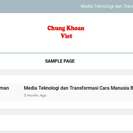
Media Teknologi dan Tran
Panduan Lengkap Login Tiara4D 
Analisis Responsivitas Desain Lebah4D: Optimalis
ng Khoan Viet
Cara Mengoptimalkan Pengalaman Akses LAE138 Lin
Berita Terbaru Tentang Saham Dan Pasar Keuangan Vietnam Di
Media Teknologi dan Tran
SAMPLE PAGE
Panduan Lengkap Login Tiara4D 
Analisis Responsivitas Desain Lebah4D: Optimalis
edia Teknologi dan Transformasi Cara Manusia Berkomunika
 Months Ago