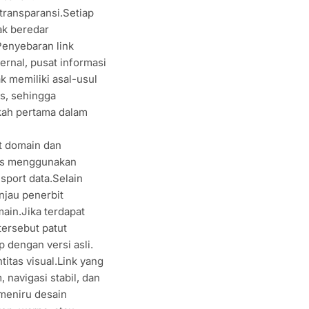
transparansi.Setiap
ak beredar
Penyebaran link
ernal, pusat informasi
ak memiliki asal-usul
as, sehingga
gkah pertama dalam
at domain dan
rus menggunakan
port data.Selain
njau penerbit
main.Jika terdapat
tersebut patut
p dengan versi asli.
titas visual.Link yang
navigasi stabil, dan
 meniru desain