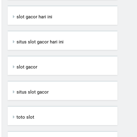
slot gacor hari ini
situs slot gacor hari ini
slot gacor
situs slot gacor
toto slot