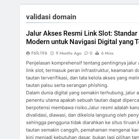
validasi domain
Jalur Akses Resmi Link Slot: Stand
Modern untuk Navigasi Digital yang 
F6fc196
9 Months Ago
0
6 Mins
Penjelasan komprehensif tentang pentingnya jalur 
link slot, termasuk peran infrastruktur, keamanan do
tautan terverifikasi, dan tata kelola akses yang me
tautan palsu serta serangan phishing.
Dalam dunia digital yang semakin terhubung, jalur 
penentu utama apakah sebuah tautan dapat dipercay
berpotensi membawa risiko.Jalur resmi adalah kanal
divalidasi, diawasi, dan dikelola langsung oleh pen
sehingga pengguna tidak diarahkan ke situs tiruan
tautan semakin canggih, pemahaman mengenai kara
kini menjadi kebutuhan dasar, bukan lagi pilihan t