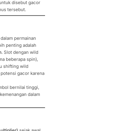
ntuk disebut gacor
us tersebut.
n dalam permainan
ih penting adalah
n
. Slot dengan wild
ma beberapa spin),
 shifting wild
 potensi gacor karena
ol bernilai tinggi,
n kemenangan dalam
tiplier)
sejak awal