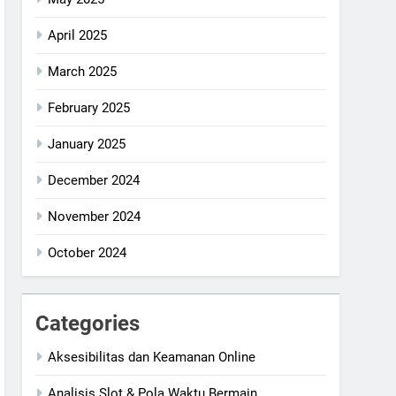
April 2025
March 2025
February 2025
January 2025
December 2024
November 2024
October 2024
Categories
Aksesibilitas dan Keamanan Online
Analisis Slot & Pola Waktu Bermain