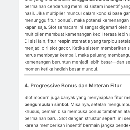
permainan cenderung memiliki sistem insentif yang
hasil. Jika multiplier muncul dalam kondisi base g
menunggu fitur bonus), maka potensi kemenangan b
kapan saja. Slot semacam ini sangat digemari oleh
multiplier membuat kemenangan kecil terasa lebih s
Di sisi lain,
fitur respin otomatis
yang terpicu sete
menjadi ciri slot gacor. Ketika sistem memberikan 
harus membayar kembali, maka peluang membangu
kemenangan beruntun menjadi lebih besar—dan seri
momen ketika hadiah besar muncul.
4.
Progressive Bonus dan Meteran Fitur
Slot modern juga banyak yang menyisipkan fitur
me
pengumpulan simbol
. Misalnya, setelah mengumpu
khusus, pemain bisa membuka bonus tambahan at
permainan baru. Slot dengan struktur seperti ini s
karena memberikan insentif bermain jangka pende