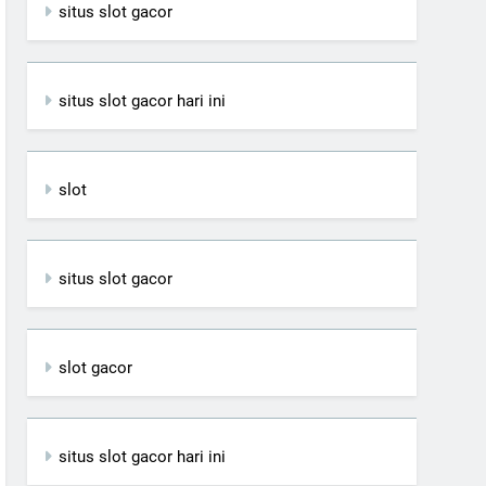
situs slot gacor
situs slot gacor hari ini
slot
situs slot gacor
slot gacor
situs slot gacor hari ini