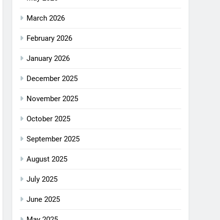
March 2026
February 2026
January 2026
December 2025
November 2025
October 2025
September 2025
August 2025
July 2025
June 2025
May 2025