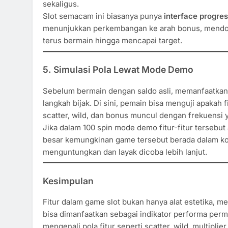
sekaligus.
Slot semacam ini biasanya punya
interface progres
menunjukkan perkembangan ke arah bonus, mendo
terus bermain hingga mencapai target.
5.
Simulasi Pola Lewat Mode Demo
Sebelum bermain dengan saldo asli, memanfaatka
langkah bijak. Di sini, pemain bisa menguji apakah fi
scatter, wild, dan bonus muncul dengan frekuensi 
Jika dalam 100 spin mode demo fitur-fitur tersebut a
besar kemungkinan game tersebut berada dalam ko
menguntungkan dan layak dicoba lebih lanjut.
Kesimpulan
Fitur dalam game slot bukan hanya alat estetika, m
bisa dimanfaatkan sebagai indikator performa per
mengenali pola fitur seperti scatter, wild, multiplie