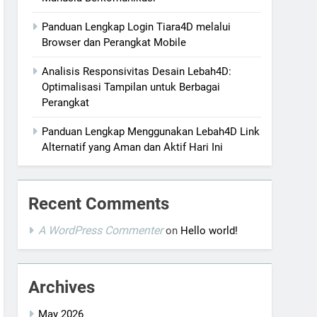
Panduan Lengkap Login Tiara4D melalui
Browser dan Perangkat Mobile
Analisis Responsivitas Desain Lebah4D:
Optimalisasi Tampilan untuk Berbagai
Perangkat
Panduan Lengkap Menggunakan Lebah4D Link
Alternatif yang Aman dan Aktif Hari Ini
Recent Comments
A WordPress Commenter
on
Hello world!
Archives
May 2026