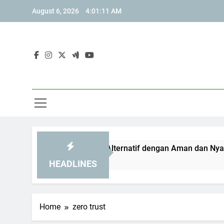
Skip
August 6, 2026
4:01:12 AM
to
content
Chu
Dapatkan 
es LAE138 Link Alternatif dengan Aman dan Nyaman
M
5
HEADLINES
Home
zero trust