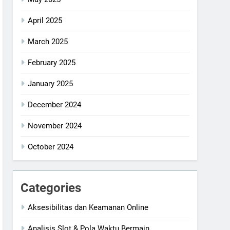
April 2025
March 2025
February 2025
January 2025
December 2024
November 2024
October 2024
Categories
Aksesibilitas dan Keamanan Online
Analisis Slot & Pola Waktu Bermain