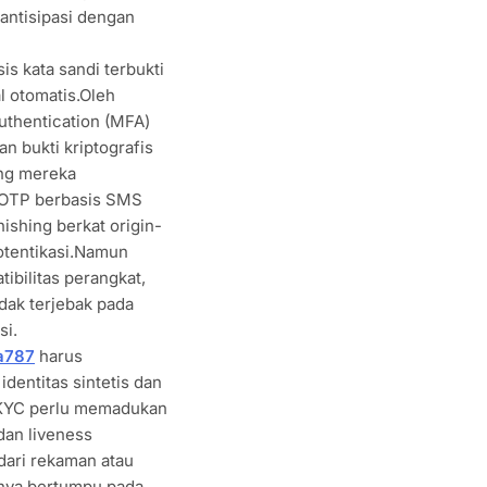
iantisipasi dengan
is kata sandi terbukti
l otomatis.Oleh
Authentication (MFA)
 bukti kriptografis
ang mereka
 OTP berbasis SMS
ishing berkat origin-
otentikasi.Namun
ibilitas perangkat,
dak terjebak pada
si.
ya787
harus
identitas sintetis dan
s KYC perlu memadukan
dan liveness
ari rekaman atau
anya bertumpu pada