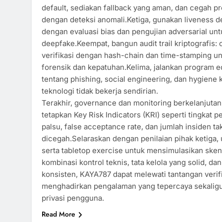
default, sediakan fallback yang aman, dan cegah 
dengan deteksi anomali.Ketiga, gunakan liveness d
dengan evaluasi bias dan pengujian adversarial u
deepfake.Keempat, bangun audit trail kriptografis: c
verifikasi dengan hash-chain dan time-stamping u
forensik dan kepatuhan.Kelima, jalankan program 
tentang phishing, social engineering, dan hygiene
teknologi tidak bekerja sendirian.
Terakhir, governance dan monitoring berkelanjutan.
tetapkan Key Risk Indicators (KRI) seperti tingkat p
palsu, false acceptance rate, dan jumlah insiden t
dicegah.Selaraskan dengan penilaian pihak ketiga, u
serta tabletop exercise untuk mensimulasikan sken
kombinasi kontrol teknis, tata kelola yang solid, da
konsisten, KAYA787 dapat melewati tantangan verifika
menghadirkan pengalaman yang tepercaya sekalig
privasi pengguna.
Read More