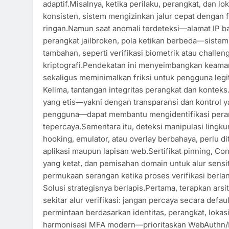
adaptif.Misalnya, ketika perilaku, perangkat, dan l
konsisten, sistem mengizinkan jalur cepat dengan f
ringan.Namun saat anomali terdeteksi—alamat IP ba
perangkat jailbroken, pola ketikan berbeda—sistem
tambahan, seperti verifikasi biometrik atau challen
kriptografi.Pendekatan ini menyeimbangkan keam
sekaligus meminimalkan friksi untuk pengguna legit
Kelima, tantangan integritas perangkat dan konteks
yang etis—yakni dengan transparansi dan kontrol ya
pengguna—dapat membantu mengidentifikasi pera
tepercaya.Sementara itu, deteksi manipulasi lingkun
hooking, emulator, atau overlay berbahaya, perlu 
aplikasi maupun lapisan web.Sertifikat pinning, Con
yang ketat, dan pemisahan domain untuk alur sensi
permukaan serangan ketika proses verifikasi berla
Solusi strategisnya berlapis.Pertama, terapkan arsit
sekitar alur verifikasi: jangan percaya secara default
permintaan berdasarkan identitas, perangkat, lokasi
harmonisasi MFA modern—prioritaskan WebAuthn/