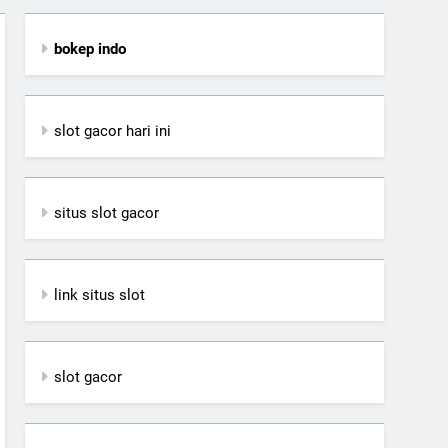
bokep indo
slot gacor hari ini
situs slot gacor
link situs slot
slot gacor