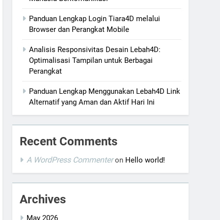
Panduan Lengkap Login Tiara4D melalui
Browser dan Perangkat Mobile
Analisis Responsivitas Desain Lebah4D:
Optimalisasi Tampilan untuk Berbagai
Perangkat
Panduan Lengkap Menggunakan Lebah4D Link
Alternatif yang Aman dan Aktif Hari Ini
Recent Comments
A WordPress Commenter
on
Hello world!
Archives
May 2026