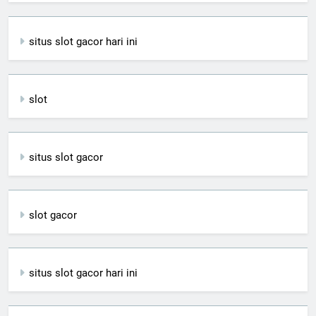
situs slot gacor hari ini
slot
situs slot gacor
slot gacor
situs slot gacor hari ini