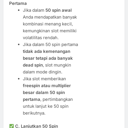
Pertama
Jika dalam
50 spin awal
Anda mendapatkan banyak
kombinasi menang kecil,
kemungkinan slot memiliki
volatilitas rendah.
Jika dalam 50 spin pertama
tidak ada kemenangan
besar tetapi ada banyak
dead spin
, slot mungkin
dalam mode dingin.
Jika slot memberikan
freespin atau multiplier
besar dalam 50 spin
pertama
, pertimbangkan
untuk lanjut ke 50 spin
berikutnya.
C. Lanjutkan 50 Spin