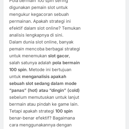
Pola bermain 100 spin sering
digunakan pemain slot untuk
mengukur kegacoran sebuah
permainan. Apakah strategi ini
efektif dalam slot online? Temukan
analisis lengkapnya di sini.
Dalam dunia slot online, banyak
pemain mencoba berbagai strategi
untuk menemukan
slot gacor
,
salah satunya adalah
pola bermain
100 spin
. Metode ini bertujuan
untuk
menganalisis apakah
sebuah slot sedang dalam mode
“panas” (hot) atau “dingin” (cold)
sebelum memutuskan untuk lanjut
bermain atau pindah ke game lain.
Tetapi apakah strategi
100 spin
benar-benar efektif? Bagaimana
cara menggunakannya dengan