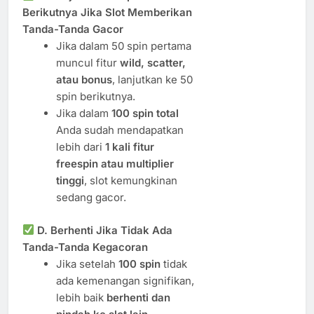
Berikutnya Jika Slot Memberikan
Tanda-Tanda Gacor
Jika dalam 50 spin pertama
muncul fitur
wild, scatter,
atau bonus
, lanjutkan ke 50
spin berikutnya.
Jika dalam
100 spin total
Anda sudah mendapatkan
lebih dari
1 kali fitur
freespin atau multiplier
tinggi
, slot kemungkinan
sedang gacor.
D. Berhenti Jika Tidak Ada
Tanda-Tanda Kegacoran
Jika setelah
100 spin
tidak
ada kemenangan signifikan,
lebih baik
berhenti dan