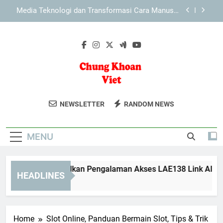
Skip
Panduan Lengkap Login Tiara4D melalui Browser
to
dan Perangkat Mobile
content
Analisis Responsivitas Desain Lebah4D:
Optimalisasi Tampilan untuk Berbagai Perangkat
Cara Mengoptimalkan Pengalaman Akses
LAE138 Link Alternatif dengan Aman dan Nyaman
Media Teknologi dan Transformasi Cara Manusia
Berkomunikasi
Chung Khoan
Dapatkan Berita Terbaru Tentang Saham
Panduan Lengkap Login Tiara4D melalui Browser
NEWSLETTER
RANDOM NEWS
dan Perangkat Mobile
Viet
Dan Pasar Keuangan Vietnam Di Chung
Analisis Responsivitas Desain Lebah4D:
Khoan Viet.
Optimalisasi Tampilan untuk Berbagai Perangkat
MENU
ra Mengoptimalkan Pengalaman Akses LAE138 Link Alternat
HEADLINES
onths Ago
Home
Slot Online, Panduan Bermain Slot, Tips & Trik