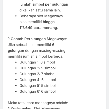
jumlah simbol per gulungan
dikalikan satu sama lain.
Beberapa slot Megaways
bisa memiliki
hingga
117.649 cara menang
.
?
Contoh Perhitungan Megaways:
Jika sebuah slot memiliki
6
gulungan
dengan masing-masing
memiliki jumlah simbol berbeda:
Gulungan 1: 6 simbol
Gulungan 2: 5 simbol
Gulungan 3: 7 simbol
Gulungan 4: 6 simbol
Gulungan 5: 5 simbol
Gulungan 6: 6 simbol
Maka total cara menangnya adalah:
?
Kesimpulan:
Slot Megaways