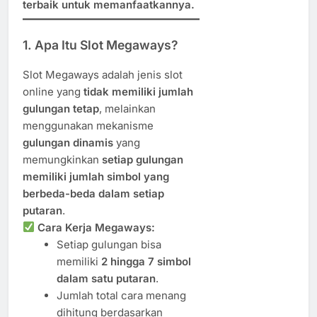
terbaik untuk memanfaatkannya.
1. Apa Itu Slot Megaways?
Slot Megaways adalah jenis slot
online yang
tidak memiliki jumlah
gulungan tetap
, melainkan
menggunakan mekanisme
gulungan dinamis
yang
memungkinkan
setiap gulungan
memiliki jumlah simbol yang
berbeda-beda dalam setiap
putaran
.
Cara Kerja Megaways:
Setiap gulungan bisa
memiliki
2 hingga 7 simbol
dalam satu putaran
.
Jumlah total cara menang
dihitung berdasarkan