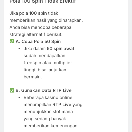
Pola 100 Spin Tidak Efektif
Jika pola
100 spin
tidak
memberikan hasil yang diharapkan,
Anda bisa mencoba beberapa
strategi alternatif berikut:
A. Coba Pola 50 Spin
Jika dalam
50 spin awal
sudah mendapatkan
freespin atau multiplier
tinggi, bisa lanjutkan
bermain.
B. Gunakan Data RTP Live
Beberapa kasino online
menampilkan
RTP Live
yang
menunjukkan slot mana
yang sedang banyak
memberikan kemenangan.