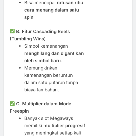
Bisa mencapai
ratusan ribu
cara menang dalam satu
spin
.
B. Fitur Cascading Reels
(Tumbling Wins)
Simbol kemenangan
menghilang dan digantikan
oleh simbol baru
.
Memungkinkan
kemenangan beruntun
dalam satu putaran tanpa
biaya tambahan.
C. Multiplier dalam Mode
Freespin
Banyak slot Megaways
memiliki
multiplier progresif
yang meningkat setiap kali