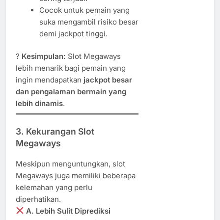
Cocok untuk pemain yang
suka mengambil risiko besar
demi jackpot tinggi.
?
Kesimpulan:
Slot Megaways
lebih menarik bagi pemain yang
ingin mendapatkan
jackpot besar
dan pengalaman bermain yang
lebih dinamis
.
3. Kekurangan Slot
Megaways
Meskipun menguntungkan, slot
Megaways juga memiliki beberapa
kelemahan yang perlu
diperhatikan.
A. Lebih Sulit Diprediksi