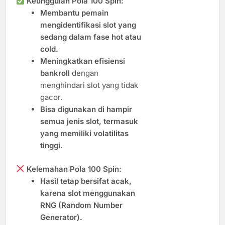
Keunggulan Pola 100 Spin:
Membantu pemain
mengidentifikasi slot yang
sedang dalam fase hot atau
cold.
Meningkatkan efisiensi
bankroll
dengan
menghindari slot yang tidak
gacor.
Bisa digunakan di hampir
semua jenis slot, termasuk
yang memiliki volatilitas
tinggi.
Kelemahan Pola 100 Spin:
Hasil tetap bersifat acak,
karena slot menggunakan
RNG (Random Number
Generator).