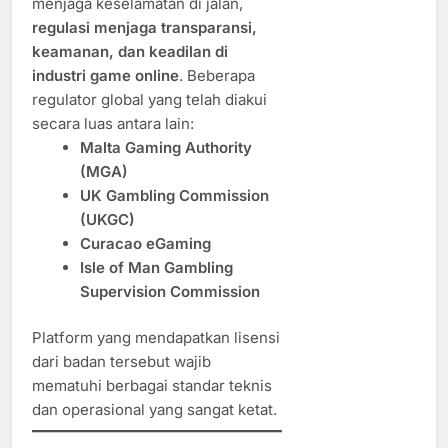
menjaga keselamatan di jalan,
regulasi menjaga transparansi,
keamanan, dan keadilan di
industri game online
. Beberapa
regulator global yang telah diakui
secara luas antara lain:
Malta Gaming Authority
(MGA)
UK Gambling Commission
(UKGC)
Curacao eGaming
Isle of Man Gambling
Supervision Commission
Platform yang mendapatkan lisensi
dari badan tersebut wajib
mematuhi berbagai standar teknis
dan operasional yang sangat ketat.