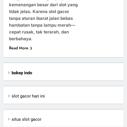
kemenangan besar dari slot yang
tidak jelas. Karena slot gacor
tanpa aturan ibarat jalan bebas
hambatan tanpa lampu merah—
cepat rusak, tak terarah, dan
berbahaya.
Read More
bokep indo
slot gacor hari ini
situs slot gacor