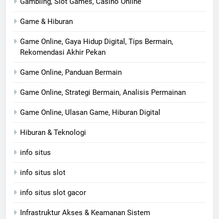
Gambling, Slot Games, Casino Online
Game & Hiburan
Game Online, Gaya Hidup Digital, Tips Bermain,
Rekomendasi Akhir Pekan
Game Online, Panduan Bermain
Game Online, Strategi Bermain, Analisis Permainan
Game Online, Ulasan Game, Hiburan Digital
Hiburan & Teknologi
info situs
info situs slot
info situs slot gacor
Infrastruktur Akses & Keamanan Sistem