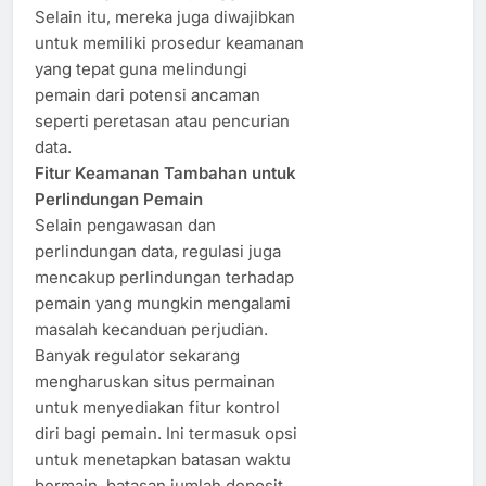
Selain itu, mereka juga diwajibkan
untuk memiliki prosedur keamanan
yang tepat guna melindungi
pemain dari potensi ancaman
seperti peretasan atau pencurian
data.
Fitur Keamanan Tambahan untuk
Perlindungan Pemain
Selain pengawasan dan
perlindungan data, regulasi juga
mencakup perlindungan terhadap
pemain yang mungkin mengalami
masalah kecanduan perjudian.
Banyak regulator sekarang
mengharuskan situs permainan
untuk menyediakan fitur kontrol
diri bagi pemain. Ini termasuk opsi
untuk menetapkan batasan waktu
bermain, batasan jumlah deposit,