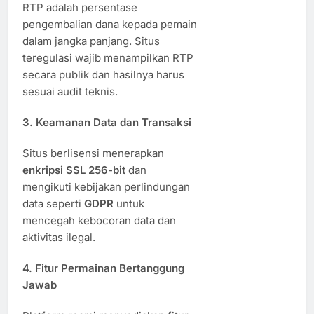
RTP adalah persentase
pengembalian dana kepada pemain
dalam jangka panjang. Situs
teregulasi wajib menampilkan RTP
secara publik dan hasilnya harus
sesuai audit teknis.
3.
Keamanan Data dan Transaksi
Situs berlisensi menerapkan
enkripsi SSL 256-bit
dan
mengikuti kebijakan perlindungan
data seperti
GDPR
untuk
mencegah kebocoran data dan
aktivitas ilegal.
4.
Fitur Permainan Bertanggung
Jawab