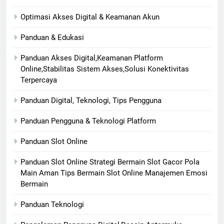
Optimasi Akses Digital & Keamanan Akun
Panduan & Edukasi
Panduan Akses Digital,Keamanan Platform
Online,Stabilitas Sistem Akses,Solusi Konektivitas
Terpercaya
Panduan Digital, Teknologi, Tips Pengguna
Panduan Pengguna & Teknologi Platform
Panduan Slot Online
Panduan Slot Online Strategi Bermain Slot Gacor Pola
Main Aman Tips Bermain Slot Online Manajemen Emosi
Bermain
Panduan Teknologi