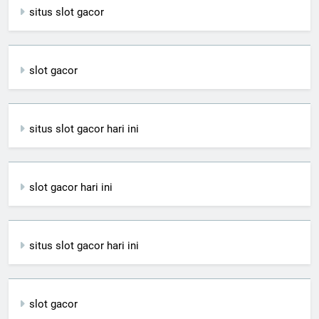
situs slot gacor
slot gacor
situs slot gacor hari ini
slot gacor hari ini
situs slot gacor hari ini
slot gacor