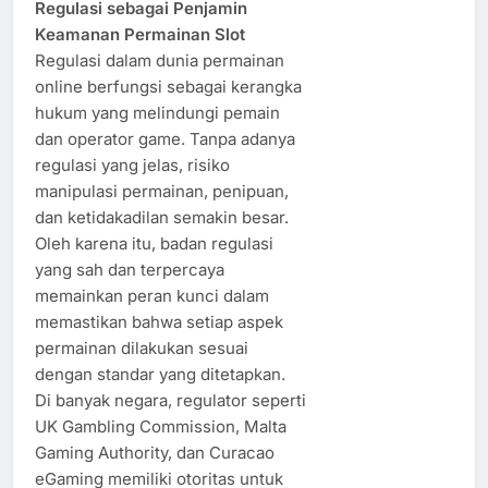
Regulasi sebagai Penjamin
Keamanan Permainan Slot
Regulasi dalam dunia permainan
online berfungsi sebagai kerangka
hukum yang melindungi pemain
dan operator game. Tanpa adanya
regulasi yang jelas, risiko
manipulasi permainan, penipuan,
dan ketidakadilan semakin besar.
Oleh karena itu, badan regulasi
yang sah dan terpercaya
memainkan peran kunci dalam
memastikan bahwa setiap aspek
permainan dilakukan sesuai
dengan standar yang ditetapkan.
Di banyak negara, regulator seperti
UK Gambling Commission, Malta
Gaming Authority, dan Curacao
eGaming memiliki otoritas untuk