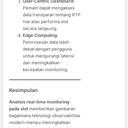
User-Centric Dashboard:
Pemain dapat mengakses
data transparan tentang RTP
live atau performa slot
secara langsung.
Edge Computing:
Pemrosesan data lebih
dekat dengan pengguna
untuk mengurangi latensi
dan meningkatkan
kecepatan monitoring.
Kesimpulan
Analisis real-time monitoring
pada slot
memberikan gambaran
bagaimana teknologi observabilitas
modern mampu meningkatkan