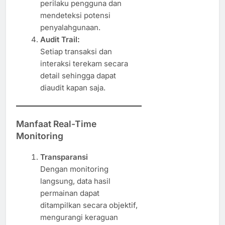
perilaku pengguna dan
mendeteksi potensi
penyalahgunaan.
Audit Trail:
Setiap transaksi dan
interaksi terekam secara
detail sehingga dapat
diaudit kapan saja.
Manfaat Real-Time
Monitoring
Transparansi
Dengan monitoring
langsung, data hasil
permainan dapat
ditampilkan secara objektif,
mengurangi keraguan