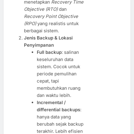
menetapkan
Recovery Time
Objective (RTO)
dan
Recovery Point Objective
(RPO)
yang realistis untuk
berbagai sistem.
Jenis Backup & Lokasi
Penyimpanan
Full backup
: salinan
keseluruhan data
sistem. Cocok untuk
periode pemulihan
cepat, tapi
membutuhkan ruang
dan waktu lebih.
Incremental /
differential backups
:
hanya data yang
berubah sejak backup
terakhir. Lebih efisien