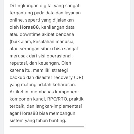
Di lingkungan digital yang sangat
tergantung pada data dan layanan
online, seperti yang dijalankan
oleh
Horas88
, kehilangan data
atau downtime akibat bencana
(baik alam, kesalahan manusia,
atau serangan siber) bisa sangat
merusak dari sisi operasional,
reputasi, dan keuangan. Oleh
karena itu, memiliki strategi
backup dan disaster recovery (DR)
yang matang adalah keharusan.
Artikel ini membahas komponen-
komponen kunci, RPO/RTO, praktik
terbaik, dan langkah‐implementasi
agar Horas88 bisa membangun
sistem yang tahan banting.