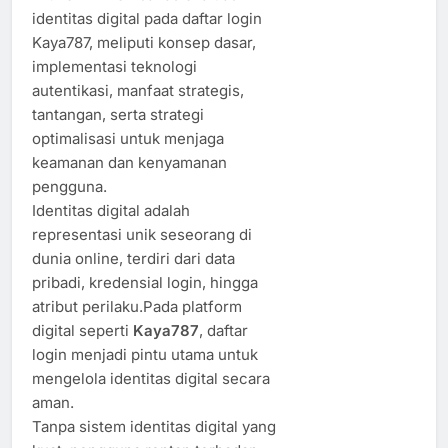
identitas digital pada daftar login
Kaya787, meliputi konsep dasar,
implementasi teknologi
autentikasi, manfaat strategis,
tantangan, serta strategi
optimalisasi untuk menjaga
keamanan dan kenyamanan
pengguna.
Identitas digital adalah
representasi unik seseorang di
dunia online, terdiri dari data
pribadi, kredensial login, hingga
atribut perilaku.Pada platform
digital seperti
Kaya787
, daftar
login menjadi pintu utama untuk
mengelola identitas digital secara
aman.
Tanpa sistem identitas digital yang