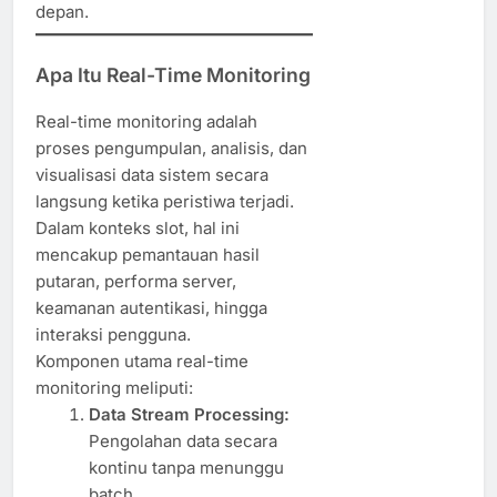
depan.
Apa Itu Real-Time Monitoring
Real-time monitoring adalah
proses pengumpulan, analisis, dan
visualisasi data sistem secara
langsung ketika peristiwa terjadi.
Dalam konteks slot, hal ini
mencakup pemantauan hasil
putaran, performa server,
keamanan autentikasi, hingga
interaksi pengguna.
Komponen utama real-time
monitoring meliputi:
Data Stream Processing:
Pengolahan data secara
kontinu tanpa menunggu
batch.