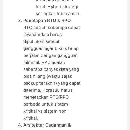
lokal. Hybrid strategi
seringkali lebih aman.
Penetapan RTO & RPO
RTO adalah seberapa cepat
layanan/data harus
dipulihkan setelah
gangguan agar bisnis tetap
berjalan dengan gangguan
minimal. RPO adalah
seberapa banyak data yang
bisa hilang (waktu sejak
backup terakhir) yang dapat
diterima. Horas88 harus
menetapkan RTO/RPO
berbeda untuk sistem
kritikal vs sistem non-
kritikal.
Arsitektur Cadangan &