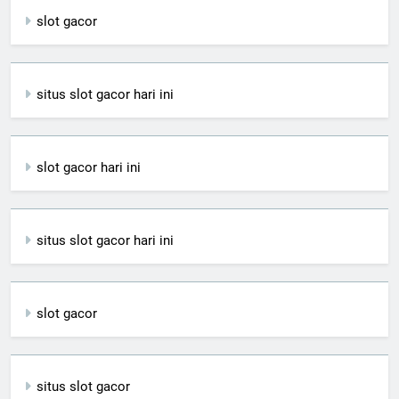
slot gacor
situs slot gacor hari ini
slot gacor hari ini
situs slot gacor hari ini
slot gacor
situs slot gacor