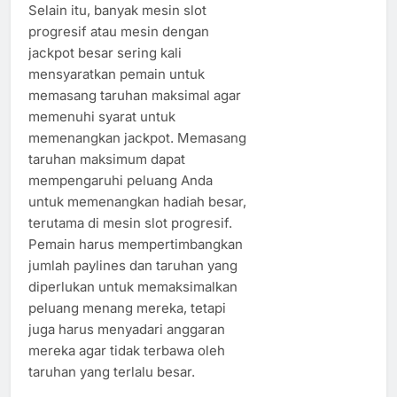
Selain itu, banyak mesin slot
progresif atau mesin dengan
jackpot besar sering kali
mensyaratkan pemain untuk
memasang taruhan maksimal agar
memenuhi syarat untuk
memenangkan jackpot. Memasang
taruhan maksimum dapat
mempengaruhi peluang Anda
untuk memenangkan hadiah besar,
terutama di mesin slot progresif.
Pemain harus mempertimbangkan
jumlah paylines dan taruhan yang
diperlukan untuk memaksimalkan
peluang menang mereka, tetapi
juga harus menyadari anggaran
mereka agar tidak terbawa oleh
taruhan yang terlalu besar.