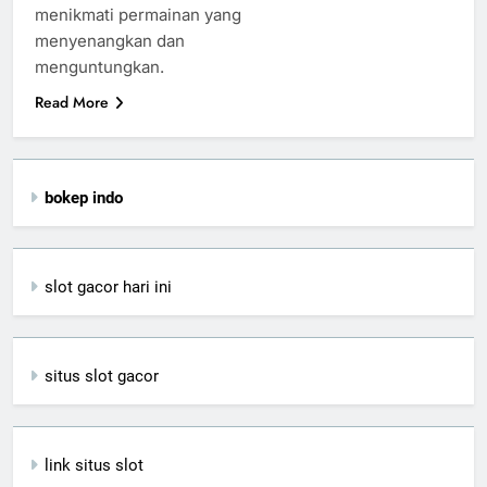
menikmati permainan yang
menyenangkan dan
menguntungkan.
Read More
bokep indo
slot gacor hari ini
situs slot gacor
link situs slot