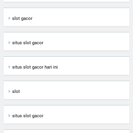
slot gacor
situs slot gacor
situs slot gacor hari ini
slot
situs slot gacor