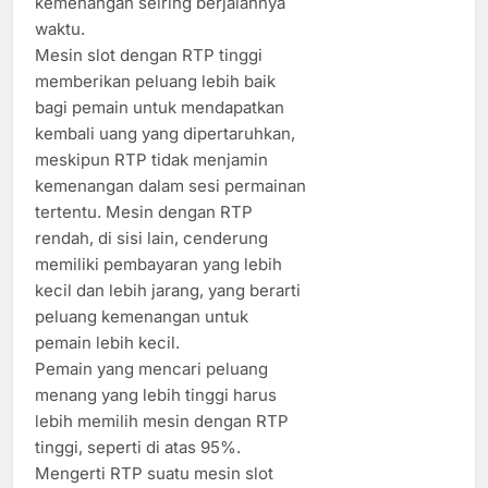
kemenangan seiring berjalannya
waktu.
Mesin slot dengan RTP tinggi
memberikan peluang lebih baik
bagi pemain untuk mendapatkan
kembali uang yang dipertaruhkan,
meskipun RTP tidak menjamin
kemenangan dalam sesi permainan
tertentu. Mesin dengan RTP
rendah, di sisi lain, cenderung
memiliki pembayaran yang lebih
kecil dan lebih jarang, yang berarti
peluang kemenangan untuk
pemain lebih kecil.
Pemain yang mencari peluang
menang yang lebih tinggi harus
lebih memilih mesin dengan RTP
tinggi, seperti di atas 95%.
Mengerti RTP suatu mesin slot