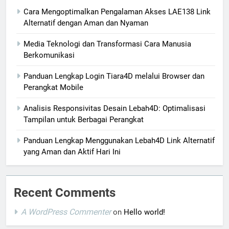
Cara Mengoptimalkan Pengalaman Akses LAE138 Link
Alternatif dengan Aman dan Nyaman
Media Teknologi dan Transformasi Cara Manusia
Berkomunikasi
Panduan Lengkap Login Tiara4D melalui Browser dan
Perangkat Mobile
Analisis Responsivitas Desain Lebah4D: Optimalisasi
Tampilan untuk Berbagai Perangkat
Panduan Lengkap Menggunakan Lebah4D Link Alternatif
yang Aman dan Aktif Hari Ini
Recent Comments
A WordPress Commenter
on
Hello world!