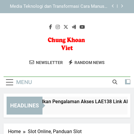
Skip
Panduan Lengkap Login Tiara4D melalui Browser
to
dan Perangkat Mobile
content
Analisis Responsivitas Desain Lebah4D:
Optimalisasi Tampilan untuk Berbagai Perangkat
Cara Mengoptimalkan Pengalaman Akses
LAE138 Link Alternatif dengan Aman dan Nyaman
Media Teknologi dan Transformasi Cara Manusia
Berkomunikasi
Chung Khoan
Dapatkan Berita Terbaru Tentang Saham
Panduan Lengkap Login Tiara4D melalui Browser
NEWSLETTER
RANDOM NEWS
dan Perangkat Mobile
Viet
Dan Pasar Keuangan Vietnam Di Chung
Analisis Responsivitas Desain Lebah4D:
Khoan Viet.
Optimalisasi Tampilan untuk Berbagai Perangkat
MENU
ra Mengoptimalkan Pengalaman Akses LAE138 Link Alternat
HEADLINES
Months Ago
Home
Slot Online, Panduan Slot