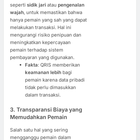
seperti
sidik jari
atau
pengenalan
wajah
, untuk memastikan bahwa
hanya pemain yang sah yang dapat
melakukan transaksi. Hal ini
mengurangi risiko penipuan dan
meningkatkan kepercayaan
pemain terhadap sistem
pembayaran yang digunakan.
Fakta
: QRIS memberikan
keamanan lebih
bagi
pemain karena data pribadi
tidak perlu dimasukkan
dalam transaksi.
3.
Transparansi Biaya yang
Memudahkan Pemain
Salah satu hal yang sering
mengganggu pemain dalam