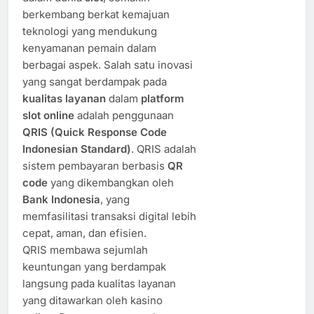
berkembang berkat kemajuan
teknologi yang mendukung
kenyamanan pemain dalam
berbagai aspek. Salah satu inovasi
yang sangat berdampak pada
kualitas layanan
dalam
platform
slot online
adalah penggunaan
QRIS (Quick Response Code
Indonesian Standard)
. QRIS adalah
sistem pembayaran berbasis
QR
code
yang dikembangkan oleh
Bank Indonesia
, yang
memfasilitasi transaksi digital lebih
cepat, aman, dan efisien.
QRIS membawa sejumlah
keuntungan yang berdampak
langsung pada kualitas layanan
yang ditawarkan oleh kasino