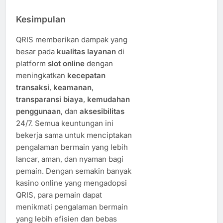
Kesimpulan
QRIS memberikan dampak yang
besar pada
kualitas layanan
di
platform
slot online
dengan
meningkatkan
kecepatan
transaksi
,
keamanan
,
transparansi biaya
,
kemudahan
penggunaan
, dan
aksesibilitas
24/7. Semua keuntungan ini
bekerja sama untuk menciptakan
pengalaman bermain yang lebih
lancar, aman, dan nyaman bagi
pemain. Dengan semakin banyak
kasino online yang mengadopsi
QRIS, para pemain dapat
menikmati pengalaman bermain
yang lebih efisien dan bebas