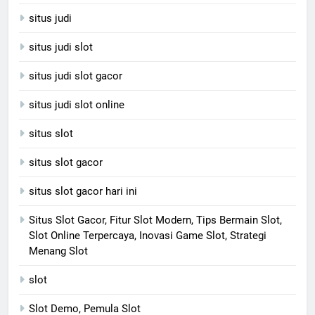
situs judi
situs judi slot
situs judi slot gacor
situs judi slot online
situs slot
situs slot gacor
situs slot gacor hari ini
Situs Slot Gacor, Fitur Slot Modern, Tips Bermain Slot,
Slot Online Terpercaya, Inovasi Game Slot, Strategi
Menang Slot
slot
Slot Demo, Pemula Slot