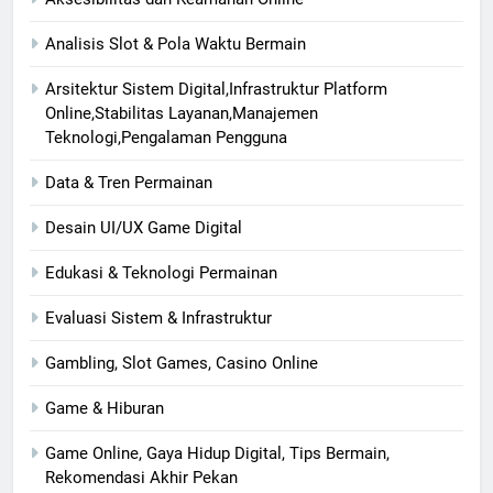
Analisis Slot & Pola Waktu Bermain
Arsitektur Sistem Digital,Infrastruktur Platform
Online,Stabilitas Layanan,Manajemen
Teknologi,Pengalaman Pengguna
Data & Tren Permainan
Desain UI/UX Game Digital
Edukasi & Teknologi Permainan
Evaluasi Sistem & Infrastruktur
Gambling, Slot Games, Casino Online
Game & Hiburan
Game Online, Gaya Hidup Digital, Tips Bermain,
Rekomendasi Akhir Pekan