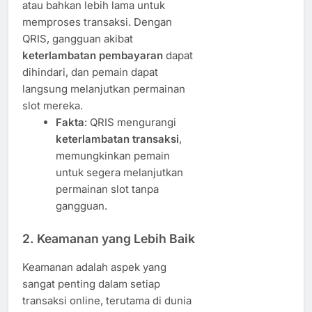
atau bahkan lebih lama untuk
memproses transaksi. Dengan
QRIS, gangguan akibat
keterlambatan pembayaran
dapat
dihindari, dan pemain dapat
langsung melanjutkan permainan
slot mereka.
Fakta
: QRIS mengurangi
keterlambatan transaksi
,
memungkinkan pemain
untuk segera melanjutkan
permainan slot tanpa
gangguan.
2.
Keamanan yang Lebih Baik
Keamanan adalah aspek yang
sangat penting dalam setiap
transaksi online, terutama di dunia