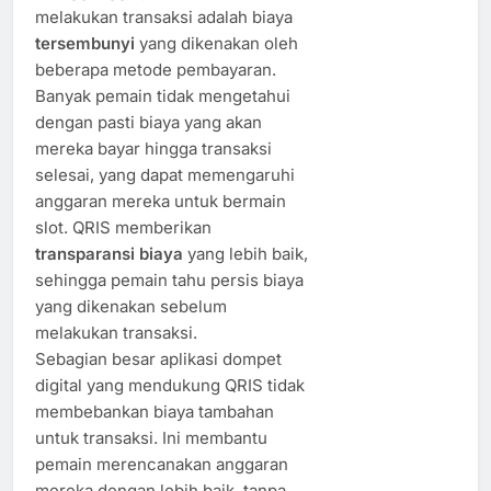
melakukan transaksi adalah biaya
tersembunyi
yang dikenakan oleh
beberapa metode pembayaran.
Banyak pemain tidak mengetahui
dengan pasti biaya yang akan
mereka bayar hingga transaksi
selesai, yang dapat memengaruhi
anggaran mereka untuk bermain
slot. QRIS memberikan
transparansi biaya
yang lebih baik,
sehingga pemain tahu persis biaya
yang dikenakan sebelum
melakukan transaksi.
Sebagian besar aplikasi dompet
digital yang mendukung QRIS tidak
membebankan biaya tambahan
untuk transaksi. Ini membantu
pemain merencanakan anggaran
mereka dengan lebih baik, tanpa