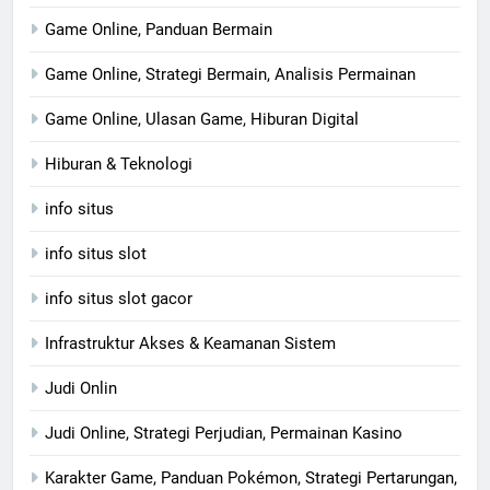
Game Online, Panduan Bermain
Game Online, Strategi Bermain, Analisis Permainan
Game Online, Ulasan Game, Hiburan Digital
Hiburan & Teknologi
info situs
info situs slot
info situs slot gacor
Infrastruktur Akses & Keamanan Sistem
Judi Onlin
Judi Online, Strategi Perjudian, Permainan Kasino
Karakter Game, Panduan Pokémon, Strategi Pertarungan,