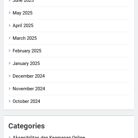
June 2025
May 2025
April 2025
March 2025
February 2025
January 2025
December 2024
November 2024
October 2024
Categories
Aksesibilitas dan Keamanan Online