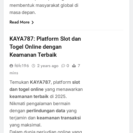
membentuk masyarakat global di
masa depan.
Read More
KAYA787: Platform Slot dan
Togel Online dengan
Keamanan Terbaik
f6fc196
2 years ago
0
7
mins
Temukan
KAYA787
, platform
slot
dan togel online
yang menawarkan
keamanan terbaik
di 2025.
Nikmati pengalaman bermain
dengan
perlindungan data
yang
terjamin dan
keamanan transaksi
yang maksimal.
Dalam dunia perjudian online yang