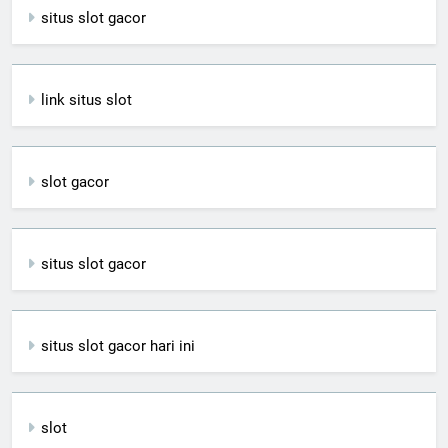
situs slot gacor
link situs slot
slot gacor
situs slot gacor
situs slot gacor hari ini
slot