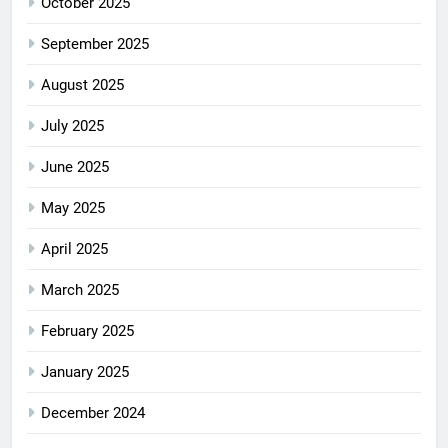
October 2025
September 2025
August 2025
July 2025
June 2025
May 2025
April 2025
March 2025
February 2025
January 2025
December 2024