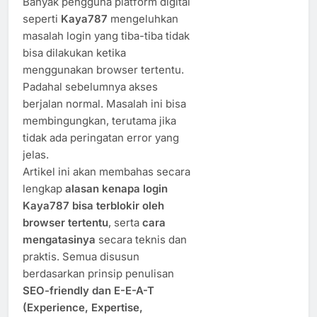
Banyak pengguna platform digital
seperti
Kaya787
mengeluhkan
masalah login yang tiba-tiba tidak
bisa dilakukan ketika
menggunakan browser tertentu.
Padahal sebelumnya akses
berjalan normal. Masalah ini bisa
membingungkan, terutama jika
tidak ada peringatan error yang
jelas.
Artikel ini akan membahas secara
lengkap
alasan kenapa login
Kaya787 bisa terblokir oleh
browser tertentu
, serta
cara
mengatasinya
secara teknis dan
praktis. Semua disusun
berdasarkan prinsip penulisan
SEO-friendly dan E-E-A-T
(Experience, Expertise,