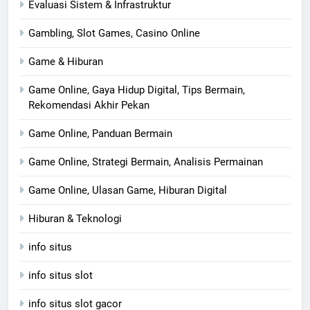
Evaluasi Sistem & Infrastruktur
Gambling, Slot Games, Casino Online
Game & Hiburan
Game Online, Gaya Hidup Digital, Tips Bermain,
Rekomendasi Akhir Pekan
Game Online, Panduan Bermain
Game Online, Strategi Bermain, Analisis Permainan
Game Online, Ulasan Game, Hiburan Digital
Hiburan & Teknologi
info situs
info situs slot
info situs slot gacor