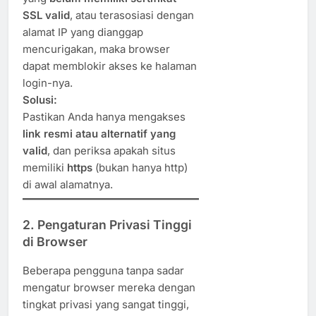
SSL valid
, atau terasosiasi dengan
alamat IP yang dianggap
mencurigakan, maka browser
dapat memblokir akses ke halaman
login-nya.
Solusi:
Pastikan Anda hanya mengakses
link resmi atau alternatif yang
valid
, dan periksa apakah situs
memiliki
https
(bukan hanya http)
di awal alamatnya.
2.
Pengaturan Privasi Tinggi
di Browser
Beberapa pengguna tanpa sadar
mengatur browser mereka dengan
tingkat privasi yang sangat tinggi,