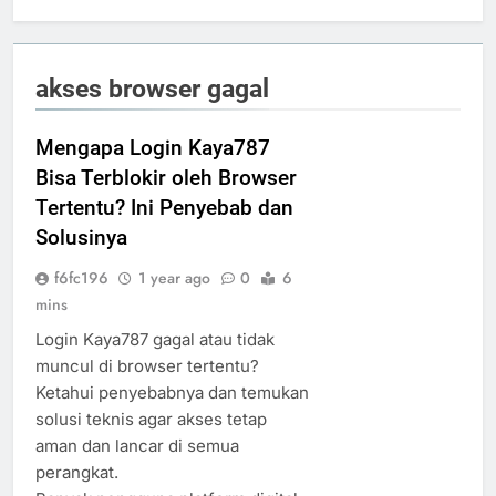
akses browser gagal
Mengapa Login Kaya787
Bisa Terblokir oleh Browser
Tertentu? Ini Penyebab dan
Solusinya
f6fc196
1 year ago
0
6
mins
Login Kaya787 gagal atau tidak
muncul di browser tertentu?
Ketahui penyebabnya dan temukan
solusi teknis agar akses tetap
aman dan lancar di semua
perangkat.