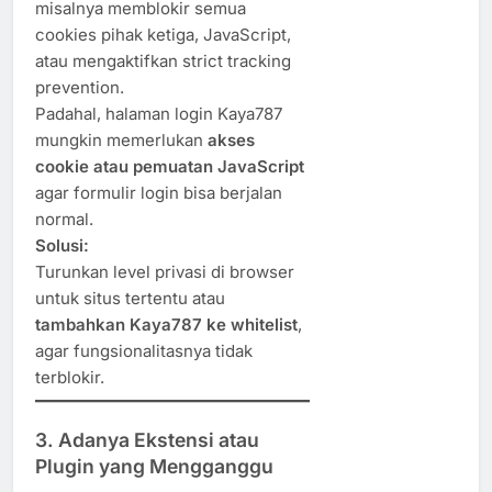
misalnya memblokir semua
cookies pihak ketiga, JavaScript,
atau mengaktifkan strict tracking
prevention.
Padahal, halaman login Kaya787
mungkin memerlukan
akses
cookie atau pemuatan JavaScript
agar formulir login bisa berjalan
normal.
Solusi:
Turunkan level privasi di browser
untuk situs tertentu atau
tambahkan Kaya787 ke whitelist
,
agar fungsionalitasnya tidak
terblokir.
3.
Adanya Ekstensi atau
Plugin yang Mengganggu