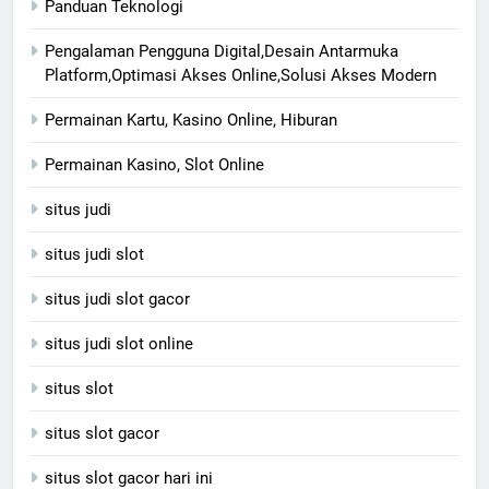
Panduan Teknologi
Pengalaman Pengguna Digital,Desain Antarmuka
Platform,Optimasi Akses Online,Solusi Akses Modern
Permainan Kartu, Kasino Online, Hiburan
Permainan Kasino, Slot Online
situs judi
situs judi slot
situs judi slot gacor
situs judi slot online
situs slot
situs slot gacor
situs slot gacor hari ini