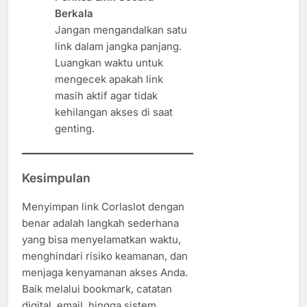
Berkala
Jangan mengandalkan satu
link dalam jangka panjang.
Luangkan waktu untuk
mengecek apakah link
masih aktif agar tidak
kehilangan akses di saat
genting.
Kesimpulan
Menyimpan link Corlaslot dengan
benar adalah langkah sederhana
yang bisa menyelamatkan waktu,
menghindari risiko keamanan, dan
menjaga kenyamanan akses Anda.
Baik melalui bookmark, catatan
digital, email, hingga sistem