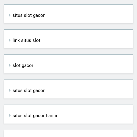
situs slot gacor
link situs slot
slot gacor
situs slot gacor
situs slot gacor hari ini