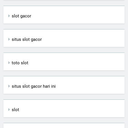
slot gacor
situs slot gacor
toto slot
situs slot gacor hari ini
slot