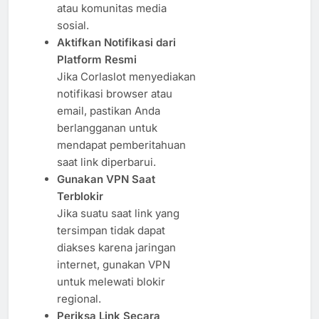
atau komunitas media
sosial.
Aktifkan Notifikasi dari
Platform Resmi
Jika Corlaslot menyediakan
notifikasi browser atau
email, pastikan Anda
berlangganan untuk
mendapat pemberitahuan
saat link diperbarui.
Gunakan VPN Saat
Terblokir
Jika suatu saat link yang
tersimpan tidak dapat
diakses karena jaringan
internet, gunakan VPN
untuk melewati blokir
regional.
Periksa Link Secara