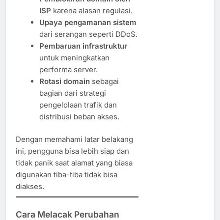
ISP
karena alasan regulasi.
Upaya pengamanan sistem
dari serangan seperti DDoS.
Pembaruan infrastruktur
untuk meningkatkan
performa server.
Rotasi domain
sebagai
bagian dari strategi
pengelolaan trafik dan
distribusi beban akses.
Dengan memahami latar belakang
ini, pengguna bisa lebih siap dan
tidak panik saat alamat yang biasa
digunakan tiba-tiba tidak bisa
diakses.
Cara Melacak Perubahan