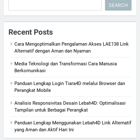
SEARCH
Recent Posts
Cara Mengoptimalkan Pengalaman Akses LAE138 Link
Alternatif dengan Aman dan Nyaman
Media Teknologi dan Transformasi Cara Manusia
Berkomunikasi
Panduan Lengkap Login Tiara4D melalui Browser dan
Perangkat Mobile
Analisis Responsivitas Desain Lebah4D: Optimalisasi
Tampilan untuk Berbagai Perangkat
Panduan Lengkap Menggunakan Lebah4D Link Alternatif
yang Aman dan Aktif Hari Ini