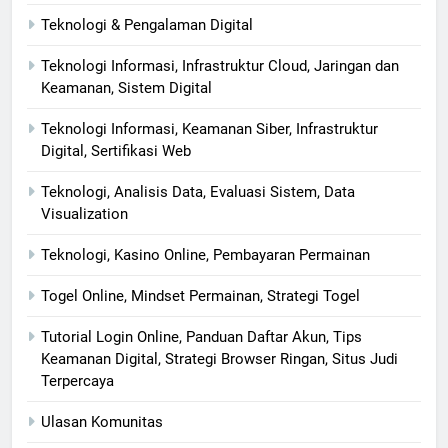
Teknologi & Pengalaman Digital
Teknologi Informasi, Infrastruktur Cloud, Jaringan dan
Keamanan, Sistem Digital
Teknologi Informasi, Keamanan Siber, Infrastruktur
Digital, Sertifikasi Web
Teknologi, Analisis Data, Evaluasi Sistem, Data
Visualization
Teknologi, Kasino Online, Pembayaran Permainan
Togel Online, Mindset Permainan, Strategi Togel
Tutorial Login Online, Panduan Daftar Akun, Tips
Keamanan Digital, Strategi Browser Ringan, Situs Judi
Terpercaya
Ulasan Komunitas