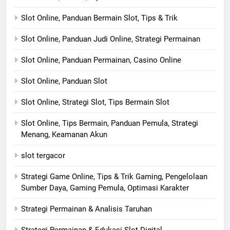
Slot Online, Panduan Bermain Slot, Tips & Trik
Slot Online, Panduan Judi Online, Strategi Permainan
Slot Online, Panduan Permainan, Casino Online
Slot Online, Panduan Slot
Slot Online, Strategi Slot, Tips Bermain Slot
Slot Online, Tips Bermain, Panduan Pemula, Strategi
Menang, Keamanan Akun
slot tergacor
Strategi Game Online, Tips & Trik Gaming, Pengelolaan
Sumber Daya, Gaming Pemula, Optimasi Karakter
Strategi Permainan & Analisis Taruhan
Strategi Permainan & Edukasi Slot Digital