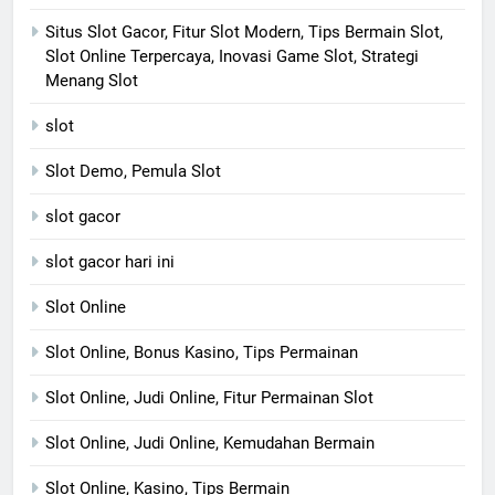
Situs Slot Gacor, Fitur Slot Modern, Tips Bermain Slot,
Slot Online Terpercaya, Inovasi Game Slot, Strategi
Menang Slot
slot
Slot Demo, Pemula Slot
slot gacor
slot gacor hari ini
Slot Online
Slot Online, Bonus Kasino, Tips Permainan
Slot Online, Judi Online, Fitur Permainan Slot
Slot Online, Judi Online, Kemudahan Bermain
Slot Online, Kasino, Tips Bermain