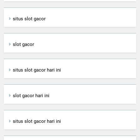
situs slot gacor
slot gacor
situs slot gacor hari ini
slot gacor hari ini
situs slot gacor hari ini