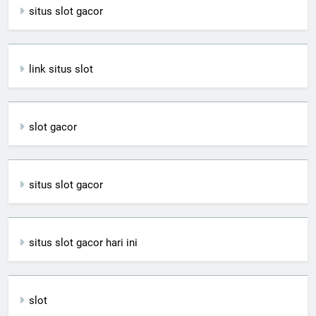
situs slot gacor
link situs slot
slot gacor
situs slot gacor
situs slot gacor hari ini
slot