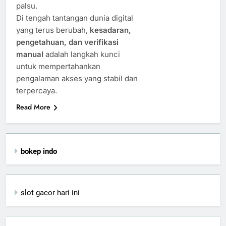
palsu.
Di tengah tantangan dunia digital
yang terus berubah,
kesadaran,
pengetahuan, dan verifikasi
manual
adalah langkah kunci
untuk mempertahankan
pengalaman akses yang stabil dan
terpercaya.
Read More
bokep indo
slot gacor hari ini