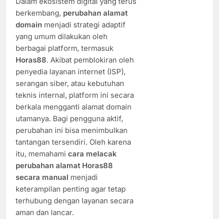
Dalam ekosistem digital yang terus
berkembang,
perubahan alamat
domain
menjadi strategi adaptif
yang umum dilakukan oleh
berbagai platform, termasuk
Horas88
. Akibat pemblokiran oleh
penyedia layanan internet (ISP),
serangan siber, atau kebutuhan
teknis internal, platform ini secara
berkala mengganti alamat domain
utamanya. Bagi pengguna aktif,
perubahan ini bisa menimbulkan
tantangan tersendiri. Oleh karena
itu, memahami
cara melacak
perubahan alamat Horas88
secara manual
menjadi
keterampilan penting agar tetap
terhubung dengan layanan secara
aman dan lancar.