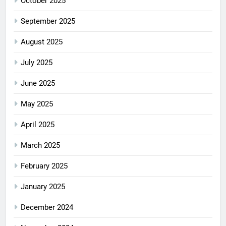
October 2025
September 2025
August 2025
July 2025
June 2025
May 2025
April 2025
March 2025
February 2025
January 2025
December 2024