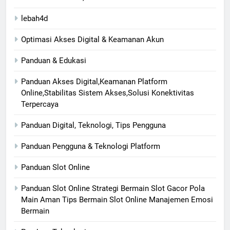
lebah4d
Optimasi Akses Digital & Keamanan Akun
Panduan & Edukasi
Panduan Akses Digital,Keamanan Platform
Online,Stabilitas Sistem Akses,Solusi Konektivitas
Terpercaya
Panduan Digital, Teknologi, Tips Pengguna
Panduan Pengguna & Teknologi Platform
Panduan Slot Online
Panduan Slot Online Strategi Bermain Slot Gacor Pola
Main Aman Tips Bermain Slot Online Manajemen Emosi
Bermain