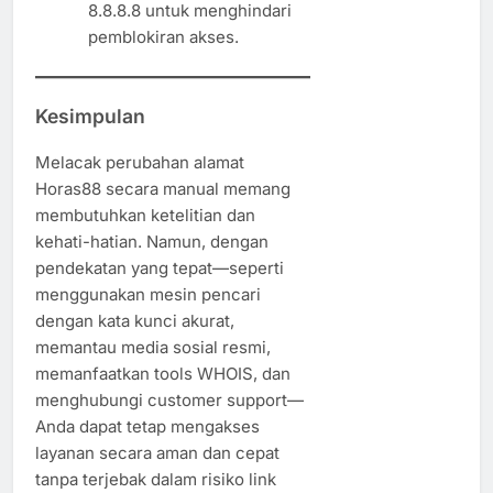
8.8.8.8 untuk menghindari
pemblokiran akses.
Kesimpulan
Melacak perubahan alamat
Horas88 secara manual memang
membutuhkan ketelitian dan
kehati-hatian. Namun, dengan
pendekatan yang tepat—seperti
menggunakan mesin pencari
dengan kata kunci akurat,
memantau media sosial resmi,
memanfaatkan tools WHOIS, dan
menghubungi customer support—
Anda dapat tetap mengakses
layanan secara aman dan cepat
tanpa terjebak dalam risiko link