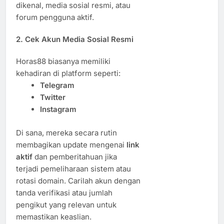
dikenal, media sosial resmi, atau
forum pengguna aktif.
2.
Cek Akun Media Sosial Resmi
Horas88 biasanya memiliki
kehadiran di platform seperti:
Telegram
Twitter
Instagram
Di sana, mereka secara rutin
membagikan update mengenai
link
aktif
dan pemberitahuan jika
terjadi pemeliharaan sistem atau
rotasi domain. Carilah akun dengan
tanda verifikasi atau jumlah
pengikut yang relevan untuk
memastikan keaslian.