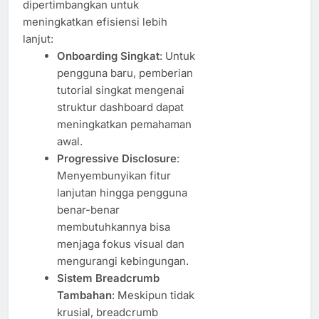
dipertimbangkan untuk
meningkatkan efisiensi lebih
lanjut:
Onboarding Singkat
: Untuk
pengguna baru, pemberian
tutorial singkat mengenai
struktur dashboard dapat
meningkatkan pemahaman
awal.
Progressive Disclosure
:
Menyembunyikan fitur
lanjutan hingga pengguna
benar-benar
membutuhkannya bisa
menjaga fokus visual dan
mengurangi kebingungan.
Sistem Breadcrumb
Tambahan
: Meskipun tidak
krusial, breadcrumb