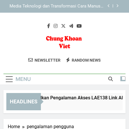
Skip
Panduan Lengkap Login Tiara4D melalui Browser
to
dan Perangkat Mobile
content
Analisis Responsivitas Desain Lebah4D:
Optimalisasi Tampilan untuk Berbagai Perangkat
Cara Mengoptimalkan Pengalaman Akses
LAE138 Link Alternatif dengan Aman dan Nyaman
Media Teknologi dan Transformasi Cara Manusia
Berkomunikasi
Chung Khoan
Dapatkan Berita Terbaru Tentang Saham
Panduan Lengkap Login Tiara4D melalui Browser
NEWSLETTER
RANDOM NEWS
dan Perangkat Mobile
Viet
Dan Pasar Keuangan Vietnam Di Chung
Analisis Responsivitas Desain Lebah4D:
Khoan Viet.
Optimalisasi Tampilan untuk Berbagai Perangkat
MENU
ra Mengoptimalkan Pengalaman Akses LAE138 Link Alternat
HEADLINES
Months Ago
Home
pengalaman pengguna