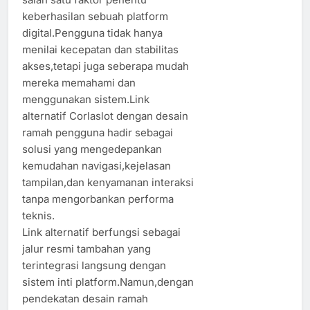
keberhasilan sebuah platform
digital.Pengguna tidak hanya
menilai kecepatan dan stabilitas
akses,tetapi juga seberapa mudah
mereka memahami dan
menggunakan sistem.Link
alternatif Corlaslot dengan desain
ramah pengguna hadir sebagai
solusi yang mengedepankan
kemudahan navigasi,kejelasan
tampilan,dan kenyamanan interaksi
tanpa mengorbankan performa
teknis.
Link alternatif berfungsi sebagai
jalur resmi tambahan yang
terintegrasi langsung dengan
sistem inti platform.Namun,dengan
pendekatan desain ramah