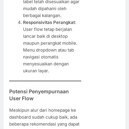
label telah disesuaikan agar
mudah dipahami oleh
berbagai kalangan.
Responsivitas Perangkat
:
User flow tetap berjalan
lancar baik di desktop
maupun perangkat mobile.
Menu dropdown atau tab
navigasi otomatis
menyesuaikan dengan
ukuran layar.
Potensi Penyempurnaan
User Flow
Meskipun alur dari homepage ke
dashboard sudah cukup baik, ada
beberapa rekomendasi yang dapat