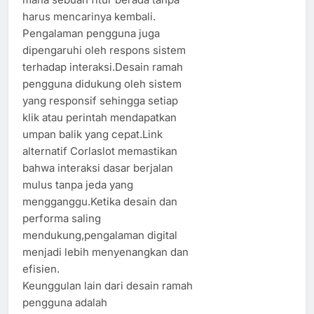
harus mencarinya kembali.
Pengalaman pengguna juga
dipengaruhi oleh respons sistem
terhadap interaksi.Desain ramah
pengguna didukung oleh sistem
yang responsif sehingga setiap
klik atau perintah mendapatkan
umpan balik yang cepat.Link
alternatif Corlaslot memastikan
bahwa interaksi dasar berjalan
mulus tanpa jeda yang
mengganggu.Ketika desain dan
performa saling
mendukung,pengalaman digital
menjadi lebih menyenangkan dan
efisien.
Keunggulan lain dari desain ramah
pengguna adalah