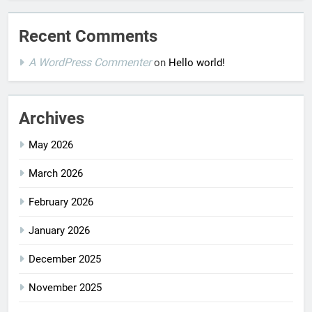
Recent Comments
A WordPress Commenter
on
Hello world!
Archives
May 2026
March 2026
February 2026
January 2026
December 2025
November 2025