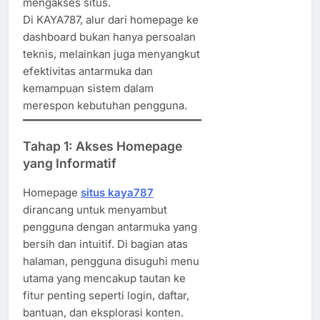
mengakses situs.
Di KAYA787, alur dari homepage ke
dashboard bukan hanya persoalan
teknis, melainkan juga menyangkut
efektivitas antarmuka dan
kemampuan sistem dalam
merespon kebutuhan pengguna.
Tahap 1: Akses Homepage
yang Informatif
Homepage
situs kaya787
dirancang untuk menyambut
pengguna dengan antarmuka yang
bersih dan intuitif. Di bagian atas
halaman, pengguna disuguhi menu
utama yang mencakup tautan ke
fitur penting seperti login, daftar,
bantuan, dan eksplorasi konten.