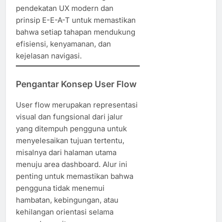
pendekatan UX modern dan
prinsip E-E-A-T untuk memastikan
bahwa setiap tahapan mendukung
efisiensi, kenyamanan, dan
kejelasan navigasi.
Pengantar Konsep User Flow
User flow merupakan representasi
visual dan fungsional dari jalur
yang ditempuh pengguna untuk
menyelesaikan tujuan tertentu,
misalnya dari halaman utama
menuju area dashboard. Alur ini
penting untuk memastikan bahwa
pengguna tidak menemui
hambatan, kebingungan, atau
kehilangan orientasi selama