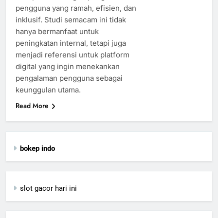
pengguna yang ramah, efisien, dan
inklusif. Studi semacam ini tidak
hanya bermanfaat untuk
peningkatan internal, tetapi juga
menjadi referensi untuk platform
digital yang ingin menekankan
pengalaman pengguna sebagai
keunggulan utama.
Read More
bokep indo
slot gacor hari ini