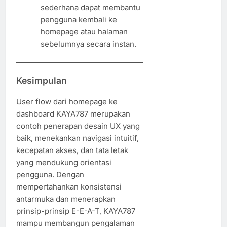
sederhana dapat membantu
pengguna kembali ke
homepage atau halaman
sebelumnya secara instan.
Kesimpulan
User flow dari homepage ke
dashboard KAYA787 merupakan
contoh penerapan desain UX yang
baik, menekankan navigasi intuitif,
kecepatan akses, dan tata letak
yang mendukung orientasi
pengguna. Dengan
mempertahankan konsistensi
antarmuka dan menerapkan
prinsip-prinsip E-E-A-T, KAYA787
mampu membangun pengalaman