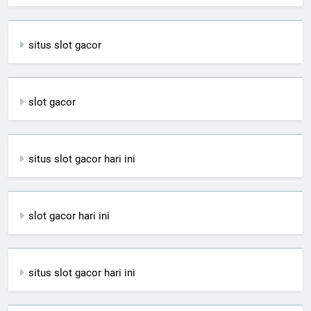
situs slot gacor
slot gacor
situs slot gacor hari ini
slot gacor hari ini
situs slot gacor hari ini