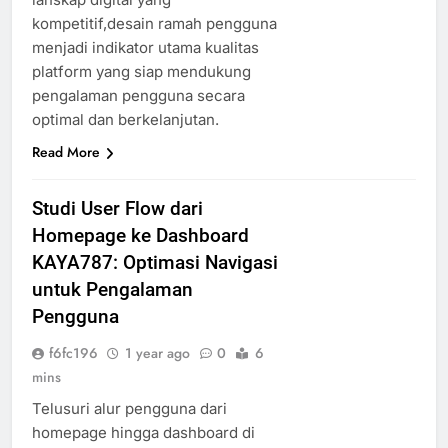
kompetitif,desain ramah pengguna
menjadi indikator utama kualitas
platform yang siap mendukung
pengalaman pengguna secara
optimal dan berkelanjutan.
Read More
Studi User Flow dari
Homepage ke Dashboard
KAYA787: Optimasi Navigasi
untuk Pengalaman
Pengguna
f6fc196
1 year ago
0
6
mins
Telusuri alur pengguna dari
homepage hingga dashboard di