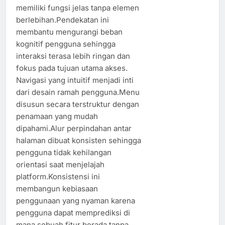
memiliki fungsi jelas tanpa elemen
berlebihan.Pendekatan ini
membantu mengurangi beban
kognitif pengguna sehingga
interaksi terasa lebih ringan dan
fokus pada tujuan utama akses.
Navigasi yang intuitif menjadi inti
dari desain ramah pengguna.Menu
disusun secara terstruktur dengan
penamaan yang mudah
dipahami.Alur perpindahan antar
halaman dibuat konsisten sehingga
pengguna tidak kehilangan
orientasi saat menjelajah
platform.Konsistensi ini
membangun kebiasaan
penggunaan yang nyaman karena
pengguna dapat memprediksi di
mana sebuah fitur berada tanpa