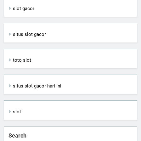
slot gacor
situs slot gacor
toto slot
situs slot gacor hari ini
slot
Search