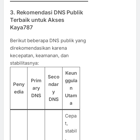
3. Rekomendasi DNS Publik
Terbaik untuk Akses
Kaya787
Berikut beberapa DNS publik yang
direkomendasikan karena
kecepatan, keamanan, dan
stabilitasnya:
Keun
Seco
Prim
ggula
Peny
ndar
ary
n
edia
y
DNS
Utam
DNS
a
Cepa
t,
stabil
,