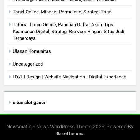
Togel Online, Mindset Permainan, Strategi Togel
Tutorial Login Online, Panduan Daftar Akun, Tips
Keamanan Digital, Strategi Browser Ringan, Situs Judi
Terpercaya
Ulasan Komunitas
Uncategorized
UX/UI Design | Website Navigation | Digital Experience
situs slot gacor
Newsmatic - News WordPress Theme 2026. Powered By
.
BlazeThemes