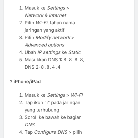
Masuk ke
Settings
>
Network & Internet
Pilih
Wi-Fi
, tahan nama
jaringan yang aktif
Pilih
Modify network
>
Advanced options
Ubah
IP settings
ke
Static
Masukkan DNS 1:
,
8.8.8.8
DNS 2:
8.8.4.4
?
iPhone/iPad
Masuk ke
Settings
>
Wi-Fi
Tap ikon “i” pada jaringan
yang terhubung
Scroll ke bawah ke bagian
DNS
Tap
Configure DNS
> pilih