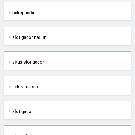
bokep indo
slot gacor hari ini
situs slot gacor
link situs slot
slot gacor