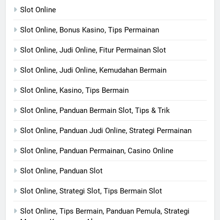
Slot Online
Slot Online, Bonus Kasino, Tips Permainan
Slot Online, Judi Online, Fitur Permainan Slot
Slot Online, Judi Online, Kemudahan Bermain
Slot Online, Kasino, Tips Bermain
Slot Online, Panduan Bermain Slot, Tips & Trik
Slot Online, Panduan Judi Online, Strategi Permainan
Slot Online, Panduan Permainan, Casino Online
Slot Online, Panduan Slot
Slot Online, Strategi Slot, Tips Bermain Slot
Slot Online, Tips Bermain, Panduan Pemula, Strategi