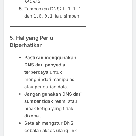
Manual
Tambahkan DNS:
1.1.1.1
dan
, lalu simpan
1.0.0.1
5. Hal yang Perlu
Diperhatikan
Pastikan menggunakan
DNS dari penyedia
terpercaya
untuk
menghindari manipulasi
atau pencurian data.
Jangan gunakan DNS dari
sumber tidak resmi
atau
pihak ketiga yang tidak
dikenal.
Setelah mengatur DNS,
cobalah akses ulang link