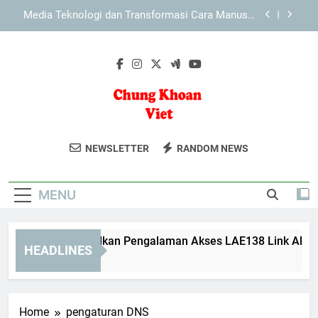
Skip
Panduan Lengkap Login Tiara4D melalui Browser
to
dan Perangkat Mobile
content
Analisis Responsivitas Desain Lebah4D:
Optimalisasi Tampilan untuk Berbagai Perangkat
Cara Mengoptimalkan Pengalaman Akses
LAE138 Link Alternatif dengan Aman dan Nyaman
Media Teknologi dan Transformasi Cara Manusia
Berkomunikasi
Chung Khoan
Dapatkan Berita Terbaru Tentang Saham
Panduan Lengkap Login Tiara4D melalui Browser
NEWSLETTER
RANDOM NEWS
dan Perangkat Mobile
Viet
Dan Pasar Keuangan Vietnam Di Chung
Analisis Responsivitas Desain Lebah4D:
Khoan Viet.
Optimalisasi Tampilan untuk Berbagai Perangkat
MENU
ra Mengoptimalkan Pengalaman Akses LAE138 Link Alternat
HEADLINES
Months Ago
Home
pengaturan DNS