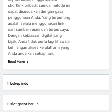
shortlink pribadi, semua metode ini
dapat disesuaikan dengan gaya
penggunaan Anda. Yang terpenting
adalah selalu menggunakan link
dari sumber resmi dan terpercaya.
Dengan kebiasaan digital yang
bijak, Anda tidak perlu lagi khawatir
kehilangan akses ke platform yang
Anda andalkan setiap hari.
Read More
bokep indo
slot gacor hari ini