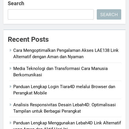
Search
SEARCH
Recent Posts
Cara Mengoptimalkan Pengalaman Akses LAE138 Link
Alternatif dengan Aman dan Nyaman
Media Teknologi dan Transformasi Cara Manusia
Berkomunikasi
Panduan Lengkap Login Tiara4D melalui Browser dan
Perangkat Mobile
Analisis Responsivitas Desain Lebah4D: Optimalisasi
Tampilan untuk Berbagai Perangkat
Panduan Lengkap Menggunakan Lebah4D Link Alternatif