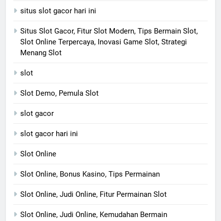
situs slot gacor hari ini
Situs Slot Gacor, Fitur Slot Modern, Tips Bermain Slot,
Slot Online Terpercaya, Inovasi Game Slot, Strategi
Menang Slot
slot
Slot Demo, Pemula Slot
slot gacor
slot gacor hari ini
Slot Online
Slot Online, Bonus Kasino, Tips Permainan
Slot Online, Judi Online, Fitur Permainan Slot
Slot Online, Judi Online, Kemudahan Bermain