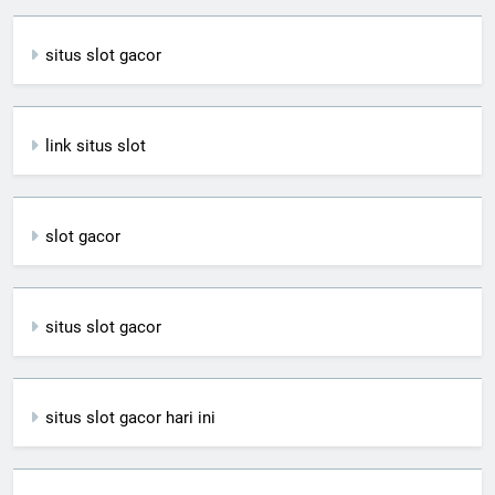
situs slot gacor
link situs slot
slot gacor
situs slot gacor
situs slot gacor hari ini