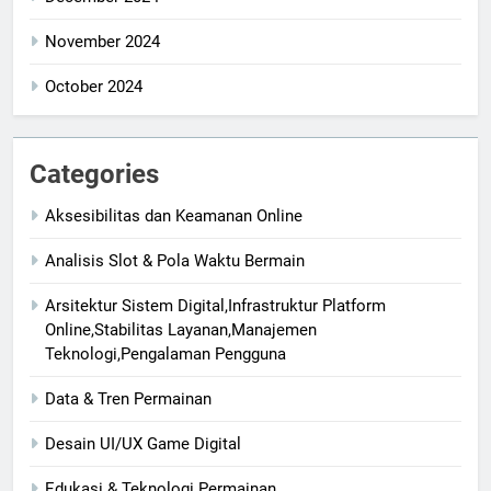
November 2024
October 2024
Categories
Aksesibilitas dan Keamanan Online
Analisis Slot & Pola Waktu Bermain
Arsitektur Sistem Digital,Infrastruktur Platform
Online,Stabilitas Layanan,Manajemen
Teknologi,Pengalaman Pengguna
Data & Tren Permainan
Desain UI/UX Game Digital
Edukasi & Teknologi Permainan