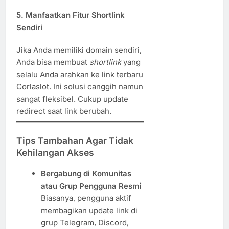
5.
Manfaatkan Fitur Shortlink
Sendiri
Jika Anda memiliki domain sendiri,
Anda bisa membuat
shortlink
yang
selalu Anda arahkan ke link terbaru
Corlaslot. Ini solusi canggih namun
sangat fleksibel. Cukup update
redirect saat link berubah.
Tips Tambahan Agar Tidak
Kehilangan Akses
Bergabung di Komunitas
atau Grup Pengguna Resmi
Biasanya, pengguna aktif
membagikan update link di
grup Telegram, Discord,