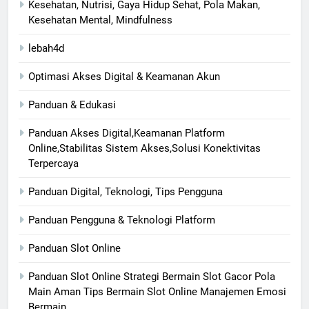
Kesehatan, Nutrisi, Gaya Hidup Sehat, Pola Makan,
Kesehatan Mental, Mindfulness
lebah4d
Optimasi Akses Digital & Keamanan Akun
Panduan & Edukasi
Panduan Akses Digital,Keamanan Platform
Online,Stabilitas Sistem Akses,Solusi Konektivitas
Terpercaya
Panduan Digital, Teknologi, Tips Pengguna
Panduan Pengguna & Teknologi Platform
Panduan Slot Online
Panduan Slot Online Strategi Bermain Slot Gacor Pola
Main Aman Tips Bermain Slot Online Manajemen Emosi
Bermain