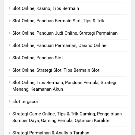
Slot Online, Kasino, Tips Bermain
Slot Online, Panduan Bermain Slot, Tips & Trik
Slot Online, Panduan Judi Online, Strategi Permainan
Slot Online, Panduan Permainan, Casino Online
Slot Online, Panduan Slot
Slot Online, Strategi Slot, Tips Bermain Slot
Slot Online, Tips Bermain, Panduan Pemula, Strategi
Menang, Keamanan Akun
slot tergacor
Strategi Game Online, Tips & Trik Gaming, Pengelolaan
Sumber Daya, Gaming Pemula, Optimasi Karakter
Strategi Permainan & Analisis Taruhan