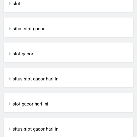
slot
situs slot gacor
slot gacor
situs slot gacor hari ini
slot gacor hari ini
situs slot gacor hari ini