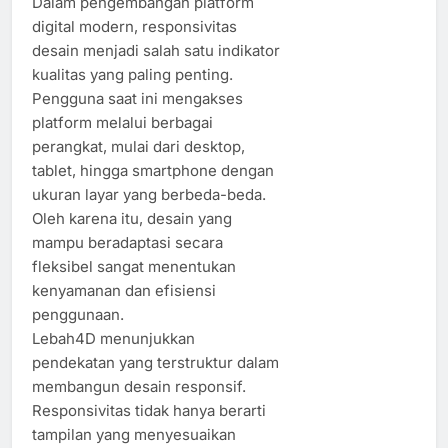
Dalam pengembangan platform
digital modern, responsivitas
desain menjadi salah satu indikator
kualitas yang paling penting.
Pengguna saat ini mengakses
platform melalui berbagai
perangkat, mulai dari desktop,
tablet, hingga smartphone dengan
ukuran layar yang berbeda-beda.
Oleh karena itu, desain yang
mampu beradaptasi secara
fleksibel sangat menentukan
kenyamanan dan efisiensi
penggunaan.
Lebah4D menunjukkan
pendekatan yang terstruktur dalam
membangun desain responsif.
Responsivitas tidak hanya berarti
tampilan yang menyesuaikan