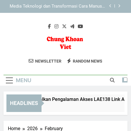
Skip
Panduan Lengkap Login Tiara4D melalui Browser
to
dan Perangkat Mobile
content
Analisis Responsivitas Desain Lebah4D:
Optimalisasi Tampilan untuk Berbagai Perangkat
Cara Mengoptimalkan Pengalaman Akses
LAE138 Link Alternatif dengan Aman dan Nyaman
Media Teknologi dan Transformasi Cara Manusia
Berkomunikasi
Chung Khoan
Dapatkan Berita Terbaru Tentang Saham
Panduan Lengkap Login Tiara4D melalui Browser
NEWSLETTER
RANDOM NEWS
dan Perangkat Mobile
Viet
Dan Pasar Keuangan Vietnam Di Chung
Analisis Responsivitas Desain Lebah4D:
Khoan Viet.
Optimalisasi Tampilan untuk Berbagai Perangkat
MENU
ara Mengoptimalkan Pengalaman Akses LAE138 Link Alterna
HEADLINES
 Months Ago
Home
2026
February