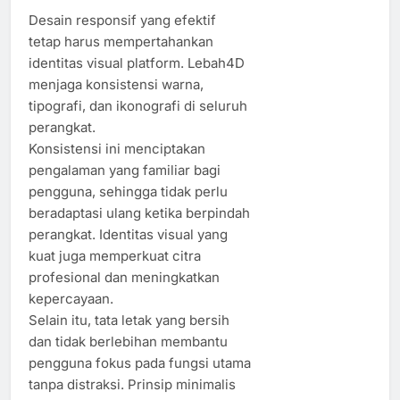
Desain responsif yang efektif
tetap harus mempertahankan
identitas visual platform. Lebah4D
menjaga konsistensi warna,
tipografi, dan ikonografi di seluruh
perangkat.
Konsistensi ini menciptakan
pengalaman yang familiar bagi
pengguna, sehingga tidak perlu
beradaptasi ulang ketika berpindah
perangkat. Identitas visual yang
kuat juga memperkuat citra
profesional dan meningkatkan
kepercayaan.
Selain itu, tata letak yang bersih
dan tidak berlebihan membantu
pengguna fokus pada fungsi utama
tanpa distraksi. Prinsip minimalis