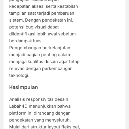
kecepatan akses, serta kestabilan
tampilan saat terjadi pembaruan
sistem. Dengan pendekatan ini,
potensi bug visual dapat
diidentifikasi lebih awal sebelum
berdampak luas.
Pengembangan berkelanjutan
menjadi bagian penting dalam
menjaga kualitas desain agar tetap
relevan dengan perkembangan
teknologi.
Kesimpulan
Analisis responsivitas desain
Lebah4D menunjukkan bahwa
platform ini dirancang dengan
pendekatan yang menyeluruh.
Mulai dari struktur layout fleksibel,