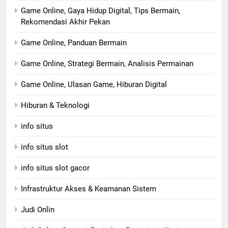
Game Online, Gaya Hidup Digital, Tips Bermain,
Rekomendasi Akhir Pekan
Game Online, Panduan Bermain
Game Online, Strategi Bermain, Analisis Permainan
Game Online, Ulasan Game, Hiburan Digital
Hiburan & Teknologi
info situs
info situs slot
info situs slot gacor
Infrastruktur Akses & Keamanan Sistem
Judi Onlin