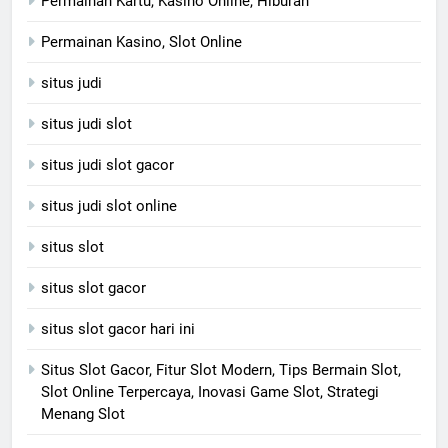
Permainan Kartu, Kasino Online, Hiburan
Permainan Kasino, Slot Online
situs judi
situs judi slot
situs judi slot gacor
situs judi slot online
situs slot
situs slot gacor
situs slot gacor hari ini
Situs Slot Gacor, Fitur Slot Modern, Tips Bermain Slot,
Slot Online Terpercaya, Inovasi Game Slot, Strategi
Menang Slot