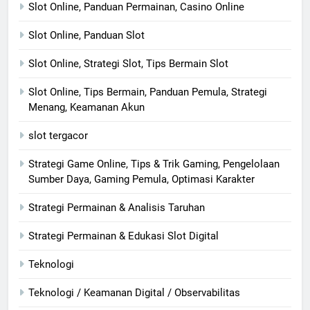
Slot Online, Panduan Permainan, Casino Online
Slot Online, Panduan Slot
Slot Online, Strategi Slot, Tips Bermain Slot
Slot Online, Tips Bermain, Panduan Pemula, Strategi
Menang, Keamanan Akun
slot tergacor
Strategi Game Online, Tips & Trik Gaming, Pengelolaan
Sumber Daya, Gaming Pemula, Optimasi Karakter
Strategi Permainan & Analisis Taruhan
Strategi Permainan & Edukasi Slot Digital
Teknologi
Teknologi / Keamanan Digital / Observabilitas