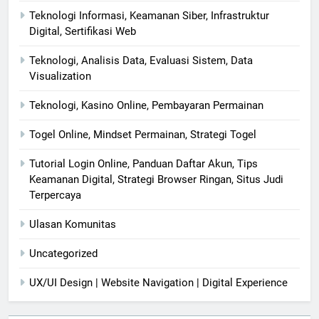
Teknologi Informasi, Keamanan Siber, Infrastruktur
Digital, Sertifikasi Web
Teknologi, Analisis Data, Evaluasi Sistem, Data
Visualization
Teknologi, Kasino Online, Pembayaran Permainan
Togel Online, Mindset Permainan, Strategi Togel
Tutorial Login Online, Panduan Daftar Akun, Tips
Keamanan Digital, Strategi Browser Ringan, Situs Judi
Terpercaya
Ulasan Komunitas
Uncategorized
UX/UI Design | Website Navigation | Digital Experience