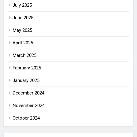
July 2025
June 2025
May 2025
April 2025
March 2025
February 2025
January 2025
December 2024
November 2024
October 2024