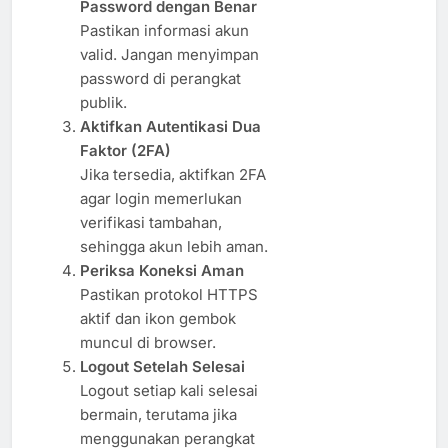
Password dengan Benar
Pastikan informasi akun
valid. Jangan menyimpan
password di perangkat
publik.
Aktifkan Autentikasi Dua
Faktor (2FA)
Jika tersedia, aktifkan 2FA
agar login memerlukan
verifikasi tambahan,
sehingga akun lebih aman.
Periksa Koneksi Aman
Pastikan protokol HTTPS
aktif dan ikon gembok
muncul di browser.
Logout Setelah Selesai
Logout setiap kali selesai
bermain, terutama jika
menggunakan perangkat