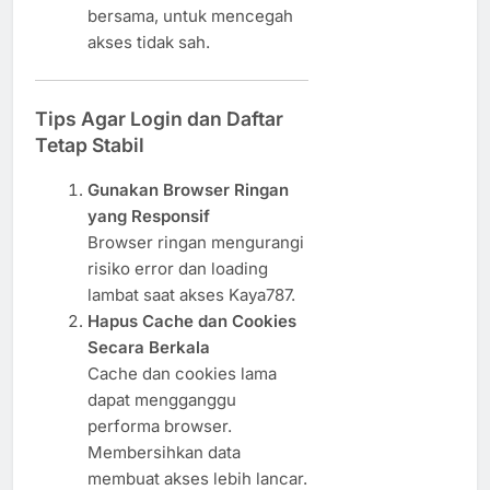
bersama, untuk mencegah
akses tidak sah.
Tips Agar Login dan Daftar
Tetap Stabil
Gunakan Browser Ringan
yang Responsif
Browser ringan mengurangi
risiko error dan loading
lambat saat akses Kaya787.
Hapus Cache dan Cookies
Secara Berkala
Cache dan cookies lama
dapat mengganggu
performa browser.
Membersihkan data
membuat akses lebih lancar.