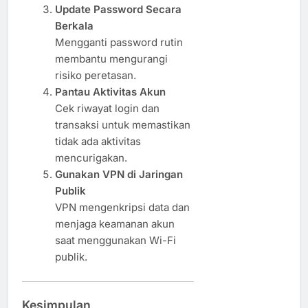
Update Password Secara
Berkala
Mengganti password rutin
membantu mengurangi
risiko peretasan.
Pantau Aktivitas Akun
Cek riwayat login dan
transaksi untuk memastikan
tidak ada aktivitas
mencurigakan.
Gunakan VPN di Jaringan
Publik
VPN mengenkripsi data dan
menjaga keamanan akun
saat menggunakan Wi-Fi
publik.
Kesimpulan