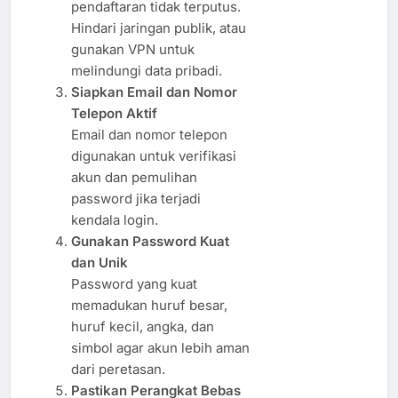
pendaftaran tidak terputus.
Hindari jaringan publik, atau
gunakan VPN untuk
melindungi data pribadi.
Siapkan Email dan Nomor
Telepon Aktif
Email dan nomor telepon
digunakan untuk verifikasi
akun dan pemulihan
password jika terjadi
kendala login.
Gunakan Password Kuat
dan Unik
Password yang kuat
memadukan huruf besar,
huruf kecil, angka, dan
simbol agar akun lebih aman
dari peretasan.
Pastikan Perangkat Bebas