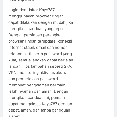
Login dan daftar Kaya787
menggunakan browser ringan
dapat dilakukan dengan mudah jika
mengikuti panduan yang tepat.
Dengan persiapan perangkat,
browser ringan terupdate, koneksi
internet stabil, email dan nomor
telepon aktif, serta password yang
kuat, semua langkah dapat berjalan
lancar. Tips tambahan seperti 2FA,
VPN, monitoring aktivitas akun,
dan pengelolaan password
membuat pengalaman bermain
lebih nyaman dan aman. Dengan
mengikuti panduan ini, pemain
dapat mengakses Kaya787 dengan
cepat, aman, dan tanpa gangguan
sistem.