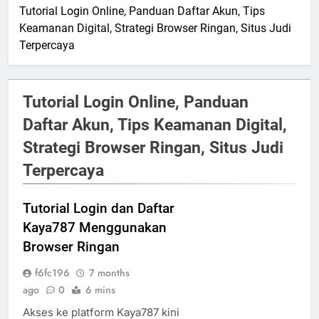
Tutorial Login Online, Panduan Daftar Akun, Tips
Keamanan Digital, Strategi Browser Ringan, Situs Judi
Terpercaya
Tutorial Login Online, Panduan
Daftar Akun, Tips Keamanan Digital,
Strategi Browser Ringan, Situs Judi
Terpercaya
Tutorial Login dan Daftar
Kaya787 Menggunakan
Browser Ringan
f6fc196
7 months
ago
0
6 mins
Akses ke platform Kaya787 kini