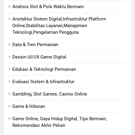
Analisis Slot & Pola Waktu Bermain
Arsitektur Sistem Digital,Infrastruktur Platform
Online,Stabilitas Layanan,Manajemen
Teknologi,Pengalaman Pengguna
Data & Tren Permainan
Desain UI/UX Game Digital
Edukasi & Teknologi Permainan
Evaluasi Sistem & Infrastruktur
Gambling, Slot Games, Casino Online
Game & Hiburan
Game Online, Gaya Hidup Digital, Tips Bermain,
Rekomendasi Akhir Pekan