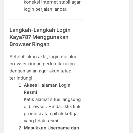
koneksi internet stabil agar
login berjalan lancar.
Langkah-Langkah Login
Kaya787 Menggunakan
Browser Ringan
Setelah akun aktif, login melalui
browser ringan perlu dilakukan
dengan aman agar akun tetap
terlindungi:
Akses Halaman Login
Resmi
Ketik alamat situs langsung
di browser. Hindari klik link
promosi atau pihak ketiga
yang tidak resmi.
Masukkan Username dan