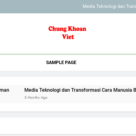
Media Teknologi dan Tran
Panduan Lengkap Login Tiara4D 
Analisis Responsivitas Desain Lebah4D: Optimalis
ng Khoan Viet
Cara Mengoptimalkan Pengalaman Akses LAE138 Lin
Berita Terbaru Tentang Saham Dan Pasar Keuangan Vietnam Di
Media Teknologi dan Tran
SAMPLE PAGE
Panduan Lengkap Login Tiara4D 
Analisis Responsivitas Desain Lebah4D: Optimalis
Media Teknologi dan Transformasi Cara Manusia Berkomunika
 Months Ago