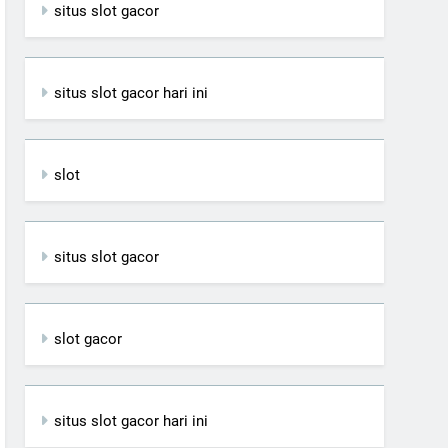
situs slot gacor
situs slot gacor hari ini
slot
situs slot gacor
slot gacor
situs slot gacor hari ini