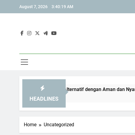
Skip
August 7, 2026
3:40:20 AM
to
content
Chu
Dapatkan 
ses LAE138 Link Alternatif dengan Aman dan Nyaman
5
HEADLINES
Home
Uncategorized