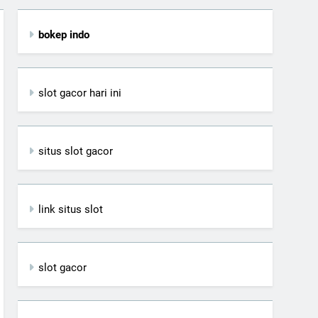
bokep indo
slot gacor hari ini
situs slot gacor
link situs slot
slot gacor