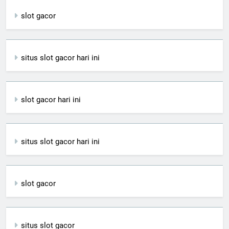
slot gacor
situs slot gacor hari ini
slot gacor hari ini
situs slot gacor hari ini
slot gacor
situs slot gacor