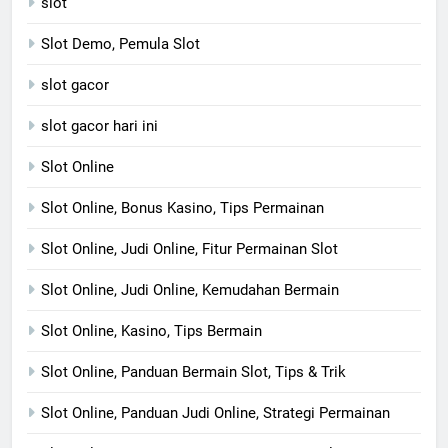
slot
Slot Demo, Pemula Slot
slot gacor
slot gacor hari ini
Slot Online
Slot Online, Bonus Kasino, Tips Permainan
Slot Online, Judi Online, Fitur Permainan Slot
Slot Online, Judi Online, Kemudahan Bermain
Slot Online, Kasino, Tips Bermain
Slot Online, Panduan Bermain Slot, Tips & Trik
Slot Online, Panduan Judi Online, Strategi Permainan