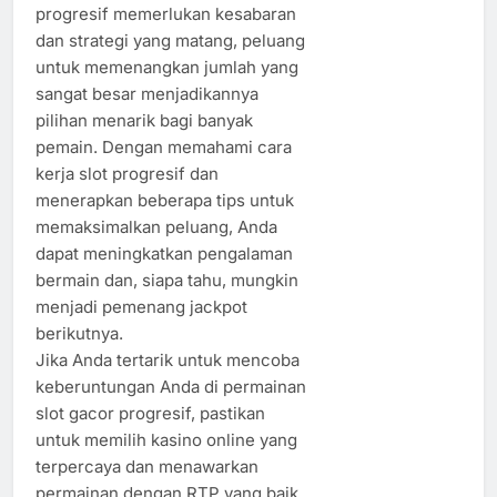
progresif memerlukan kesabaran
dan strategi yang matang, peluang
untuk memenangkan jumlah yang
sangat besar menjadikannya
pilihan menarik bagi banyak
pemain. Dengan memahami cara
kerja slot progresif dan
menerapkan beberapa tips untuk
memaksimalkan peluang, Anda
dapat meningkatkan pengalaman
bermain dan, siapa tahu, mungkin
menjadi pemenang jackpot
berikutnya.
Jika Anda tertarik untuk mencoba
keberuntungan Anda di permainan
slot gacor progresif, pastikan
untuk memilih kasino online yang
terpercaya dan menawarkan
permainan dengan RTP yang baik