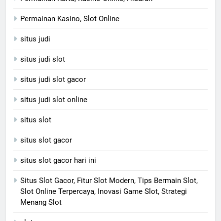
Permainan Kasino, Slot Online
situs judi
situs judi slot
situs judi slot gacor
situs judi slot online
situs slot
situs slot gacor
situs slot gacor hari ini
Situs Slot Gacor, Fitur Slot Modern, Tips Bermain Slot,
Slot Online Terpercaya, Inovasi Game Slot, Strategi
Menang Slot