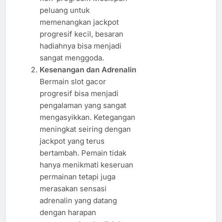
peluang untuk
memenangkan jackpot
progresif kecil, besaran
hadiahnya bisa menjadi
sangat menggoda.
Kesenangan dan Adrenalin
Bermain slot gacor
progresif bisa menjadi
pengalaman yang sangat
mengasyikkan. Ketegangan
meningkat seiring dengan
jackpot yang terus
bertambah. Pemain tidak
hanya menikmati keseruan
permainan tetapi juga
merasakan sensasi
adrenalin yang datang
dengan harapan