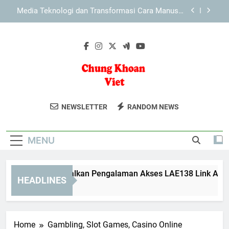
Skip
Panduan Lengkap Login Tiara4D melalui Browser
to
dan Perangkat Mobile
content
Analisis Responsivitas Desain Lebah4D:
Optimalisasi Tampilan untuk Berbagai Perangkat
Cara Mengoptimalkan Pengalaman Akses
LAE138 Link Alternatif dengan Aman dan Nyaman
Media Teknologi dan Transformasi Cara Manusia
Berkomunikasi
Chung Khoan
Dapatkan Berita Terbaru Tentang Saham
Panduan Lengkap Login Tiara4D melalui Browser
NEWSLETTER
RANDOM NEWS
dan Perangkat Mobile
Viet
Dan Pasar Keuangan Vietnam Di Chung
Analisis Responsivitas Desain Lebah4D:
Khoan Viet.
Optimalisasi Tampilan untuk Berbagai Perangkat
MENU
ara Mengoptimalkan Pengalaman Akses LAE138 Link Alterna
HEADLINES
 Months Ago
Home
Gambling, Slot Games, Casino Online