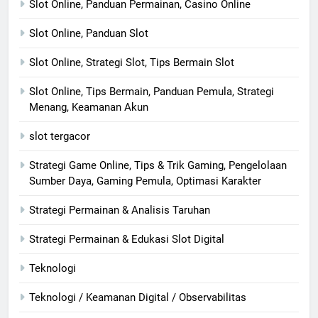
Slot Online, Panduan Permainan, Casino Online
Slot Online, Panduan Slot
Slot Online, Strategi Slot, Tips Bermain Slot
Slot Online, Tips Bermain, Panduan Pemula, Strategi
Menang, Keamanan Akun
slot tergacor
Strategi Game Online, Tips & Trik Gaming, Pengelolaan
Sumber Daya, Gaming Pemula, Optimasi Karakter
Strategi Permainan & Analisis Taruhan
Strategi Permainan & Edukasi Slot Digital
Teknologi
Teknologi / Keamanan Digital / Observabilitas