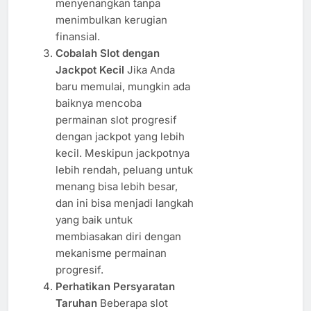
menyenangkan tanpa
menimbulkan kerugian
finansial.
Cobalah Slot dengan
Jackpot Kecil
Jika Anda
baru memulai, mungkin ada
baiknya mencoba
permainan slot progresif
dengan jackpot yang lebih
kecil. Meskipun jackpotnya
lebih rendah, peluang untuk
menang bisa lebih besar,
dan ini bisa menjadi langkah
yang baik untuk
membiasakan diri dengan
mekanisme permainan
progresif.
Perhatikan Persyaratan
Taruhan
Beberapa slot