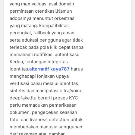
yang memvalidasi asal domain
permintaan otentikasi.Namun
adopsinya menuntut orkestrasi
yang matang: kompatibilitas
perangkat, fallback yang aman,
serta edukasi pengguna agar tidak
terjebak pada pola klik cepat tanpa
memahami notifikasi autentikasi.
Kedua, tantangan integritas
identitas.
alternatif kaya787
harus
menghadapi lonjakan upaya
verifikasi palsu melalui identitas
sintetis dan manipulasi citra/voice
deepfake.Itu berarti proses KYC
perlu memadukan pemeriksaan
dokumen, pengecekan keaslian
foto, dan liveness detection untuk
membedakan manusia sungguhan
dari rekaman atau gambar