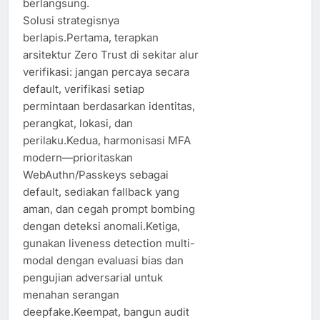
berlangsung.
Solusi strategisnya
berlapis.Pertama, terapkan
arsitektur Zero Trust di sekitar alur
verifikasi: jangan percaya secara
default, verifikasi setiap
permintaan berdasarkan identitas,
perangkat, lokasi, dan
perilaku.Kedua, harmonisasi MFA
modern—prioritaskan
WebAuthn/Passkeys sebagai
default, sediakan fallback yang
aman, dan cegah prompt bombing
dengan deteksi anomali.Ketiga,
gunakan liveness detection multi-
modal dengan evaluasi bias dan
pengujian adversarial untuk
menahan serangan
deepfake.Keempat, bangun audit