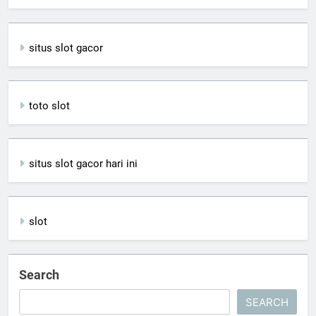
situs slot gacor
toto slot
situs slot gacor hari ini
slot
Search
SEARCH