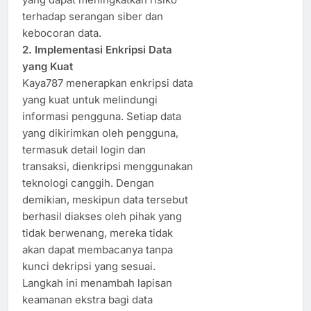
terhadap serangan siber dan
kebocoran data.
2. Implementasi Enkripsi Data
yang Kuat
Kaya787 menerapkan enkripsi data
yang kuat untuk melindungi
informasi pengguna. Setiap data
yang dikirimkan oleh pengguna,
termasuk detail login dan
transaksi, dienkripsi menggunakan
teknologi canggih. Dengan
demikian, meskipun data tersebut
berhasil diakses oleh pihak yang
tidak berwenang, mereka tidak
akan dapat membacanya tanpa
kunci dekripsi yang sesuai.
Langkah ini menambah lapisan
keamanan ekstra bagi data