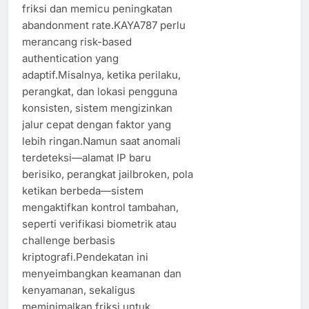
friksi dan memicu peningkatan
abandonment rate.KAYA787 perlu
merancang risk-based
authentication yang
adaptif.Misalnya, ketika perilaku,
perangkat, dan lokasi pengguna
konsisten, sistem mengizinkan
jalur cepat dengan faktor yang
lebih ringan.Namun saat anomali
terdeteksi—alamat IP baru
berisiko, perangkat jailbroken, pola
ketikan berbeda—sistem
mengaktifkan kontrol tambahan,
seperti verifikasi biometrik atau
challenge berbasis
kriptografi.Pendekatan ini
menyeimbangkan keamanan dan
kenyamanan, sekaligus
meminimalkan friksi untuk