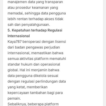
manajemen data yang transparan
atau prosedur keamanan yang
memadai, sehingga data pengguna
lebih rentan terhadap akses tidak
sah dan penyalahgunaan.
5. Kepatuhan terhadap Regulasi
Internasional
Kaya787 beroperasi dengan lisensi
dari badan pengawas perjudian
internasional, memastikan bahwa
semua aktivitas platform mematuhi
standar hukum dan operasional
global. Hal ini menjamin bahwa
data pengguna dikelola sesuai
dengan regulasi perlindungan data
yang ketat, memberikan
kepercayaan tambahan bagi para
pemain.
Sebaliknya, beberapa platform