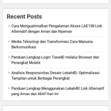
Recent Posts
Cara Mengoptimalkan Pengalaman Akses LAE138 Link
Alternatif dengan Aman dan Nyaman
Media Teknologi dan Transformasi Cara Manusia
Berkomunikasi
Panduan Lengkap Login Tiara4D melalui Browser dan
Perangkat Mobile
Analisis Responsivitas Desain Lebah4D: Optimalisasi
Tampilan untuk Berbagai Perangkat
Panduan Lengkap Menggunakan Lebah4D Link Alternatif
yang Aman dan Aktif Hari Ini