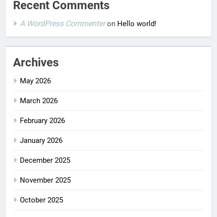
Recent Comments
A WordPress Commenter
on
Hello world!
Archives
May 2026
March 2026
February 2026
January 2026
December 2025
November 2025
October 2025