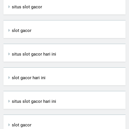
situs slot gacor
slot gacor
situs slot gacor hari ini
slot gacor hari ini
situs slot gacor hari ini
slot gacor