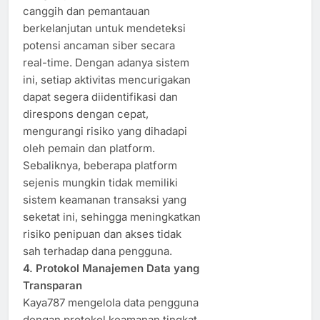
canggih dan pemantauan
berkelanjutan untuk mendeteksi
potensi ancaman siber secara
real-time. Dengan adanya sistem
ini, setiap aktivitas mencurigakan
dapat segera diidentifikasi dan
direspons dengan cepat,
mengurangi risiko yang dihadapi
oleh pemain dan platform.
Sebaliknya, beberapa platform
sejenis mungkin tidak memiliki
sistem keamanan transaksi yang
seketat ini, sehingga meningkatkan
risiko penipuan dan akses tidak
sah terhadap dana pengguna.
4. Protokol Manajemen Data yang
Transparan
Kaya787 mengelola data pengguna
dengan protokol keamanan tingkat