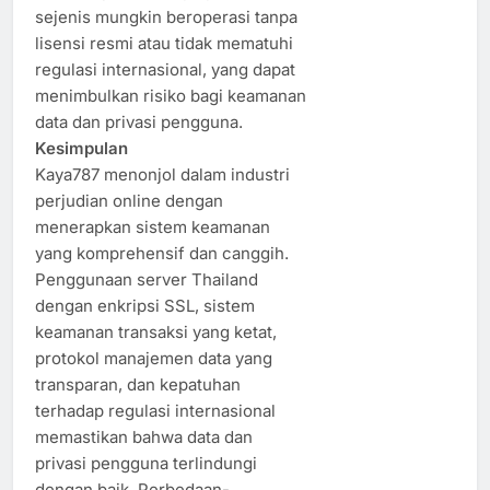
sejenis mungkin beroperasi tanpa
lisensi resmi atau tidak mematuhi
regulasi internasional, yang dapat
menimbulkan risiko bagi keamanan
data dan privasi pengguna.
Kesimpulan
Kaya787 menonjol dalam industri
perjudian online dengan
menerapkan sistem keamanan
yang komprehensif dan canggih.
Penggunaan server Thailand
dengan enkripsi SSL, sistem
keamanan transaksi yang ketat,
protokol manajemen data yang
transparan, dan kepatuhan
terhadap regulasi internasional
memastikan bahwa data dan
privasi pengguna terlindungi
dengan baik. Perbedaan-