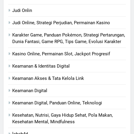
Judi Onlin
Judi Online, Strategi Perjudian, Permainan Kasino
Karakter Game, Panduan Pokémon, Strategi Pertarungan,
Dunia Fantasi, Game RPG, Tips Game, Evolusi Karakter
Kasino Online, Permainan Slot, Jackpot Progresif
Keamanan & Identitas Digital
Keamanan Akses & Tata Kelola Link
Keamanan Digital
Keamanan Digital, Panduan Online, Teknologi
Kesehatan, Nutrisi, Gaya Hidup Sehat, Pola Makan,
Kesehatan Mental, Mindfulness
lebah4d