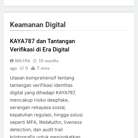
Keamanan Digital
KAYA787 dan Tantangan
Verifikasi di Era Digital
f6fc196
10 months
ago
0
7 mins
Ulasan komprehensif tentang
tantangan verifikasi identitas
digital yang dihadapi KAYA787,
mencakup risiko deepfake,
serangan rekayasa sosial,
kepatuhan regulasi, hingga solusi
seperti MFA, WebAuthn, liveness
detection, dan audit trail
kriptografis untuk meningkatkan