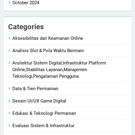
October 2024
Categories
Aksesibilitas dan Keamanan Online
Analisis Slot & Pola Waktu Bermain
Arsitektur Sistem Digital,Infrastruktur Platform
Online,Stabilitas Layanan,Manajemen
Teknologi,Pengalaman Pengguna
Data & Tren Permainan
Desain UI/UX Game Digital
Edukasi & Teknologi Permainan
Evaluasi Sistem & Infrastruktur