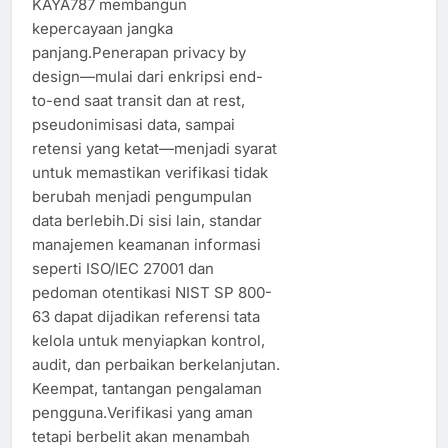
KAYA787 membangun
kepercayaan jangka
panjang.Penerapan privacy by
design—mulai dari enkripsi end-
to-end saat transit dan at rest,
pseudonimisasi data, sampai
retensi yang ketat—menjadi syarat
untuk memastikan verifikasi tidak
berubah menjadi pengumpulan
data berlebih.Di sisi lain, standar
manajemen keamanan informasi
seperti ISO/IEC 27001 dan
pedoman otentikasi NIST SP 800-
63 dapat dijadikan referensi tata
kelola untuk menyiapkan kontrol,
audit, dan perbaikan berkelanjutan.
Keempat, tantangan pengalaman
pengguna.Verifikasi yang aman
tetapi berbelit akan menambah