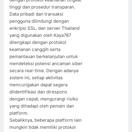
tinggi dan prosedur transparan.
Data pribadi dan transaksi
pengguna dilindungi dengan
enkripsi SSL, dan server Thailand
yang digunakan oleh Kaya787
dilengkapi dengan protokol
keamanan canggih serta
pemantauan berkelanjutan untuk
mendeteksi potensi ancaman siber
secara real-time. Dengan adanya
sistem ini, setiap aktivitas
mencurigakan dapat segera
diidentifikasi dan direspons
dengan cepat, mengurangi risiko
yang dihadapi oleh pemain dan
platform.
Sebaliknya, beberapa platform lain
mungkin tidak memiliki protokol