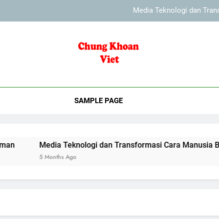
Media Teknologi dan Tran
Panduan Lengkap Login Tiara4D 
Analisis Responsivitas Desain Lebah4D: Optimalis
ng Khoan Viet
Cara Mengoptimalkan Pengalaman Akses LAE138 Lin
Berita Terbaru Tentang Saham Dan Pasar Keuangan Vietnam Di
Media Teknologi dan Tran
SAMPLE PAGE
Panduan Lengkap Login Tiara4D 
Analisis Responsivitas Desain Lebah4D: Optimalis
edia Teknologi dan Transformasi Cara Manusia Berkomunikas
Months Ago