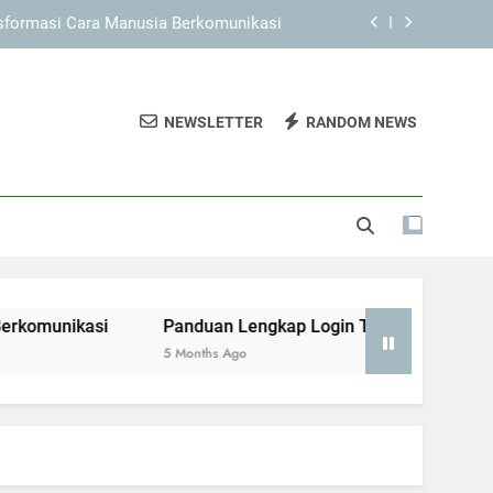
sformasi Cara Manusia Berkomunikasi
melalui Browser dan Perangkat Mobile
asi Tampilan untuk Berbagai Perangkat
NEWSLETTER
RANDOM NEWS
k Alternatif dengan Aman dan Nyaman
 Chung Khoan Viet.
sformasi Cara Manusia Berkomunikasi
melalui Browser dan Perangkat Mobile
asi Tampilan untuk Berbagai Perangkat
i
Panduan Lengkap Login Tiara4D melalui Browser dan 
5 Months Ago