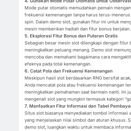
4. Gunakan Mode Putar Otomatis untuk Observasi
Mode putar otomatis memudahkan pemain mengama
frekuensi kemenangan tanpa harus terus-meneru
spin. Dalam demo slot, gunakan fitur ini untuk me
mesin memberikan hadiah dan fitur bonus berjalan.
5. Eksplorasi Fitur Bonus dan Putaran Gratis
Sebagian besar mesin slot dilengkapi dengan fitur
meningkatkan peluang menang. Demo slot memun
mencoba dan memahami bagaimana cara mengaktifka
efeknya pada total kemenangan.
6. Catat Pola dan Frekuensi Kemenangan
Meskipun hasil slot berdasarkan RNG bersifat aca
Anda mencatat pola atau frekuensi kemenangan ter
meningkatkan pemahaman saat bermain nanti. Ini 
mengenali slot yang mungkin termasuk kategori “ga
7. Manfaatkan Fitur Informasi dan Tabel Pembaya
Situs slot biasanya menyediakan tombol informasi 
yang menjelaskan nilai simbol dan aturan khusus.
demo slot, luangkan waktu untuk membaca informasi