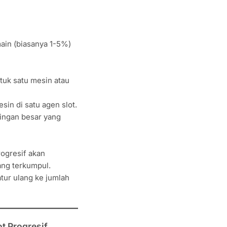
main (biasanya 1-5%)
tuk satu mesin atau
n di satu agen slot.
ingan besar yang
ogresif akan
ang terkumpul.
tur ulang ke jumlah
t Progresif