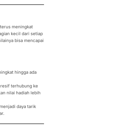
 terus meningkat
gian kecil dari setiap
nilainya bisa mencapai
ingkat hingga ada
resif terhubung ke
an nilai hadiah lebih
menjadi daya tarik
r.