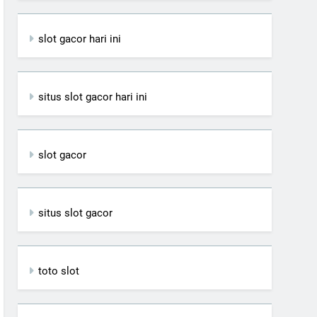
slot gacor hari ini
situs slot gacor hari ini
slot gacor
situs slot gacor
toto slot