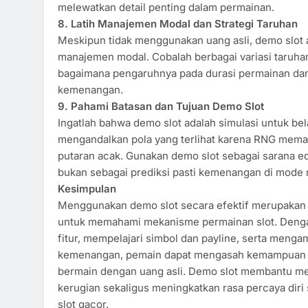
melewatkan detail penting dalam permainan.
8. Latih Manajemen Modal dan Strategi Taruhan
Meskipun tidak menggunakan uang asli, demo slot a
manajemen modal. Cobalah berbagai variasi taruha
bagaimana pengaruhnya pada durasi permainan dan 
kemenangan.
9. Pahami Batasan dan Tujuan Demo Slot
Ingatlah bahwa demo slot adalah simulasi untuk bela
mengandalkan pola yang terlihat karena RNG memast
putaran acak. Gunakan demo slot sebagai sarana ed
bukan sebagai prediksi pasti kemenangan di mode 
Kesimpulan
Menggunakan demo slot secara efektif merupakan 
untuk memahami mekanisme permainan slot. Deng
fitur, mempelajari simbol dan payline, serta menga
kemenangan, pemain dapat mengasah kemampuan d
bermain dengan uang asli. Demo slot membantu me
kerugian sekaligus meningkatkan rasa percaya diri s
slot gacor.