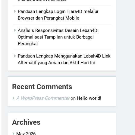
Panduan Lengkap Login Tiara4D melalui
Browser dan Perangkat Mobile
Analisis Responsivitas Desain Lebah4D:
Optimalisasi Tampilan untuk Berbagai
Perangkat
Panduan Lengkap Menggunakan Lebah4D Link
Alternatif yang Aman dan Aktif Hari Ini
Recent Comments
A WordPress Commenter
on
Hello world!
Archives
May 2026