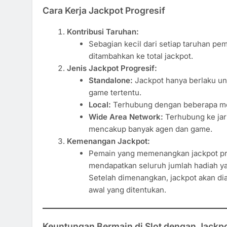
Cara Kerja Jackpot Progresif
Kontribusi Taruhan:
Sebagian kecil dari setiap taruhan pe
ditambahkan ke total jackpot.
Jenis Jackpot Progresif:
Standalone:
Jackpot hanya berlaku un
game tertentu.
Local:
Terhubung dengan beberapa mesi
Wide Area Network:
Terhubung ke jar
mencakup banyak agen dan game.
Kemenangan Jackpot:
Pemain yang memenangkan jackpot pr
mendapatkan seluruh jumlah hadiah y
Setelah dimenangkan, jackpot akan dia
awal yang ditentukan.
Keuntungan Bermain di Slot dengan Jackpo