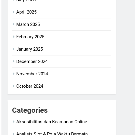
April 2025
March 2025
February 2025
January 2025
December 2024
November 2024
October 2024
Categories
Aksesibilitas dan Keamanan Online
Analisis Slot & Pola Waktu Bermain