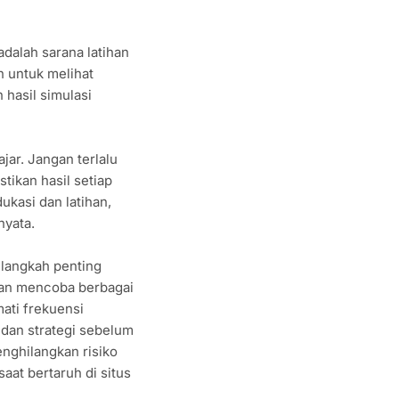
dalah sarana latihan
n untuk melihat
hasil simulasi
jar. Jangan terlalu
ikan hasil setiap
ukasi dan latihan,
nyata.
langkah penting
an mencoba berbagai
mati frekuensi
an strategi sebelum
nghilangkan risiko
aat bertaruh di situs