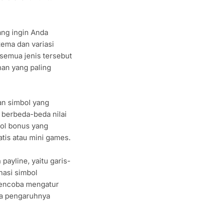
ang ingin Anda
tema dan variasi
semua jenis tersebut
an yang paling
dan simbol yang
 berbeda-beda nilai
bol bonus yang
tis atau mini games.
ayline, yaitu garis-
asi simbol
mencoba mengatur
na pengaruhnya