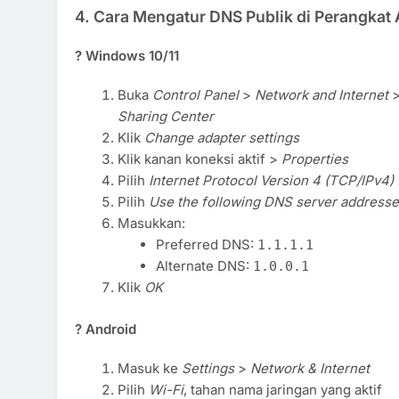
4. Cara Mengatur DNS Publik di Perangkat
?
Windows 10/11
Buka
Control Panel
>
Network and Internet
Sharing Center
Klik
Change adapter settings
Klik kanan koneksi aktif >
Properties
Pilih
Internet Protocol Version 4 (TCP/IPv4)
Pilih
Use the following DNS server addresse
Masukkan:
Preferred DNS:
1.1.1.1
Alternate DNS:
1.0.0.1
Klik
OK
?
Android
Masuk ke
Settings
>
Network & Internet
Pilih
Wi-Fi
, tahan nama jaringan yang aktif