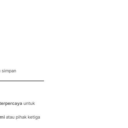
lu simpan
terpercaya
untuk
.
smi
atau pihak ketiga