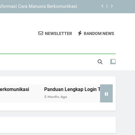
sformasi Cara Manusia Berkomunikasi
melalui Browser dan Perangkat Mobile
asi Tampilan untuk Berbagai Perangkat
NEWSLETTER
RANDOM NEWS
k Alternatif dengan Aman dan Nyaman
 Chung Khoan Viet.
sformasi Cara Manusia Berkomunikasi
melalui Browser dan Perangkat Mobile
asi Tampilan untuk Berbagai Perangkat
i
Panduan Lengkap Login Tiara4D melalui Browser dan 
5 Months Ago