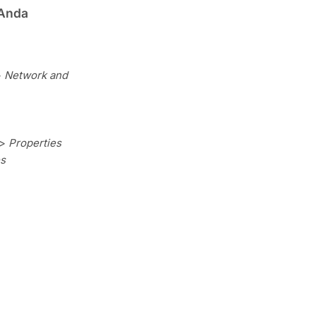
 Anda
>
Network and
>
Properties
s