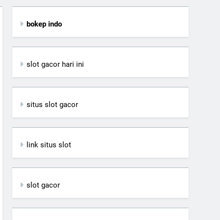
bokep indo
slot gacor hari ini
situs slot gacor
link situs slot
slot gacor