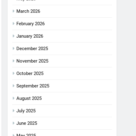
March 2026
February 2026
January 2026
December 2025
November 2025
October 2025
September 2025
August 2025
July 2025
June 2025
May 2025