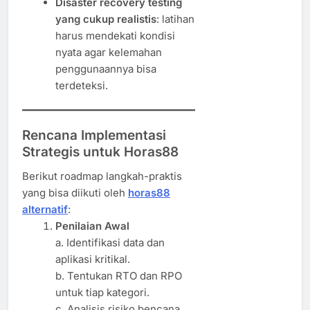
Disaster recovery testing
yang cukup realistis
: latihan
harus mendekati kondisi
nyata agar kelemahan
penggunaannya bisa
terdeteksi.
Rencana Implementasi
Strategis untuk Horas88
Berikut roadmap langkah-praktis
yang bisa diikuti oleh
horas88
alternatif
:
Penilaian Awal
a. Identifikasi data dan
aplikasi kritikal.
b. Tentukan RTO dan RPO
untuk tiap kategori.
c. Analisis risiko bencana