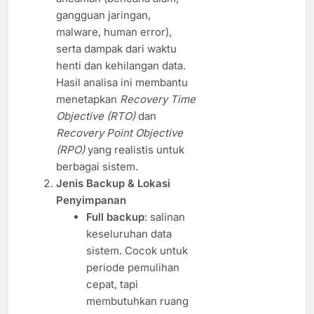
gangguan jaringan,
malware, human error),
serta dampak dari waktu
henti dan kehilangan data.
Hasil analisa ini membantu
menetapkan
Recovery Time
Objective (RTO)
dan
Recovery Point Objective
(RPO)
yang realistis untuk
berbagai sistem.
Jenis Backup & Lokasi
Penyimpanan
Full backup
: salinan
keseluruhan data
sistem. Cocok untuk
periode pemulihan
cepat, tapi
membutuhkan ruang