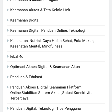
Keamanan Akses & Tata Kelola Link
Keamanan Digital
Keamanan Digital, Panduan Online, Teknologi
Kesehatan, Nutrisi, Gaya Hidup Sehat, Pola Makan,
Kesehatan Mental, Mindfulness
lebah4d
Optimasi Akses Digital & Keamanan Akun
Panduan & Edukasi
Panduan Akses Digital,Keamanan Platform
Online,Stabilitas Sistem Akses,Solusi Konektivitas
Terpercaya
Panduan Digital, Teknologi, Tips Pengguna