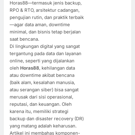
Horas88—termasuk jenis backup,
RPO & RTO, arsitektur cadangan,
pengujian rutin, dan praktik terbaik
—agar data aman, downtime
minimal, dan bisnis tetap berjalan
saat bencana.
Di lingkungan digital yang sangat
tergantung pada data dan layanan
online, seperti yang dijalankan
oleh
Horas88
, kehilangan data
atau downtime akibat bencana
(baik alam, kesalahan manusia,
atau serangan siber) bisa sangat
merusak dari sisi operasional,
reputasi, dan keuangan. Oleh
karena itu, memiliki strategi
backup dan disaster recovery (DR)
yang matang adalah keharusan.
Artikel ini membahas komponen-