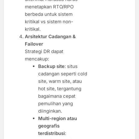
menetapkan RTO/RPO
berbeda untuk sistem
kritikal vs sistem non-
kritikal.
Arsitektur Cadangan &
Failover
Strategi DR dapat
mencakup:
Backup site
: situs
cadangan seperti cold
site, warm site, atau
hot site, tergantung
bagaimana cepat
pemulihan yang
diinginkan.
Multi-region atau
geografis
terdistribusi
: