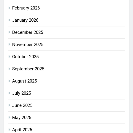
February 2026
January 2026
December 2025
November 2025
October 2025
September 2025
August 2025
July 2025
June 2025
May 2025
April 2025