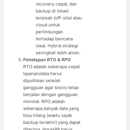
recovery cepat, dan
backup di lokasi
terpisah (off-site) atau
cloud untuk
perlindungan
terhadap bencana
lokal. Hybrid strategi
seringkali lebih aman.
Penetapan RTO & RPO
RTO adalah seberapa cepat
layanan/data harus
dipulihkan setelah
gangguan agar bisnis tetap
berjalan dengan gangguan
minimal. RPO adalah
seberapa banyak data yang
bisa hilang (waktu sejak
backup terakhir) yang dapat
diterima. Horas88 harus