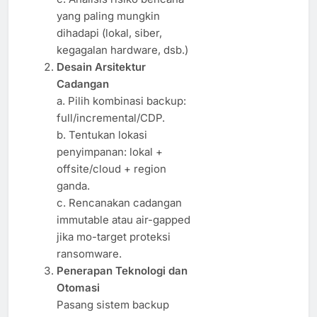
yang paling mungkin
dihadapi (lokal, siber,
kegagalan hardware, dsb.)
Desain Arsitektur
Cadangan
a. Pilih kombinasi backup:
full/incremental/CDP.
b. Tentukan lokasi
penyimpanan: lokal +
offsite/cloud + region
ganda.
c. Rencanakan cadangan
immutable atau air-gapped
jika mo-target proteksi
ransomware.
Penerapan Teknologi dan
Otomasi
Pasang sistem backup