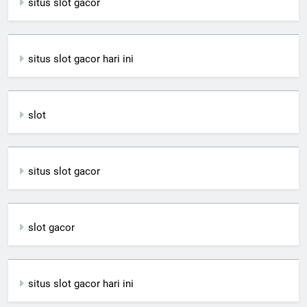
situs slot gacor
situs slot gacor hari ini
slot
situs slot gacor
slot gacor
situs slot gacor hari ini