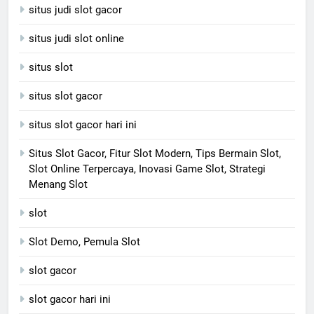
situs judi slot gacor
situs judi slot online
situs slot
situs slot gacor
situs slot gacor hari ini
Situs Slot Gacor, Fitur Slot Modern, Tips Bermain Slot,
Slot Online Terpercaya, Inovasi Game Slot, Strategi
Menang Slot
slot
Slot Demo, Pemula Slot
slot gacor
slot gacor hari ini