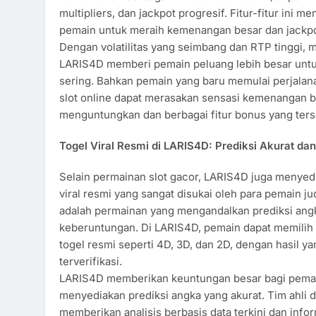
multipliers, dan jackpot progresif. Fitur-fitur ini 
pemain untuk meraih kemenangan besar dan jackp
Dengan volatilitas yang seimbang dan RTP tinggi, m
LARIS4D memberi pemain peluang lebih besar unt
sering. Bahkan pemain yang baru memulai perjalan
slot online dapat merasakan sensasi kemenangan 
menguntungkan dan berbagai fitur bonus yang ters
Togel Viral Resmi di LARIS4D: Prediksi Akurat d
Selain permainan slot gacor, LARIS4D juga menyed
viral resmi yang sangat disukai oleh para pemain jud
adalah permainan yang mengandalkan prediksi ang
keberuntungan. Di LARIS4D, pemain dapat memilih
togel resmi seperti 4D, 3D, dan 2D, dengan hasil ya
terverifikasi.
LARIS4D memberikan keuntungan besar bagi pema
menyediakan prediksi angka yang akurat. Tim ahli 
memberikan analisis berbasis data terkini dan infor