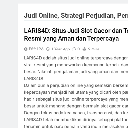
Judi Online, Strategi Perjudian, P
LARIS4D: Situs Judi Slot Gacor dan T
Resmi yang Aman dan Terpercaya
F6fc196
1 Year Ago
0
9 Mins
LARIS4D adalah situs judi online terpercaya dengan
viral resmi yang menawarkan keamanan terbaik da
besar. Nikmati pengalaman judi yang aman dan me
LARIS4D!
Dalam dunia perjudian online yang semakin berke
kepercayaan menjadi hal utama yang dicari oleh p
hadir sebagai situs judi online terpercaya yang m
besar untuk menang dengan bermain slot gacor dan 
Dengan fokus pada keamanan, transparansi, dan 
LARIS4D telah membuktikan dirinya sebagai platf
terjamin untuk para pemain yang ingin merasakan 