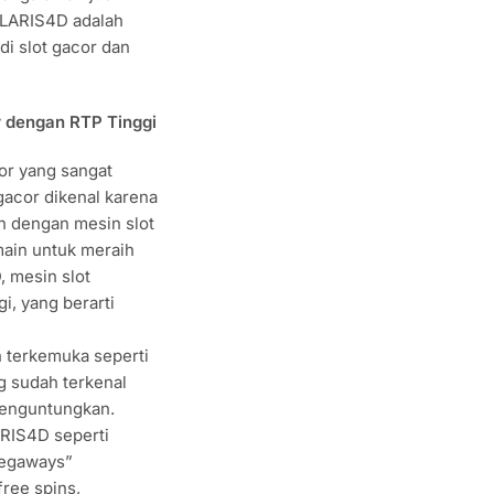
a LARIS4D adalah
di slot gacor dan
 dengan RTP Tinggi
or yang sangat
 gacor dikenal karena
n dengan mesin slot
main untuk meraih
, mesin slot
i, yang berarti
 terkemuka seperti
g sudah terkenal
menguntungkan.
ARIS4D seperti
Megaways”
free spins,