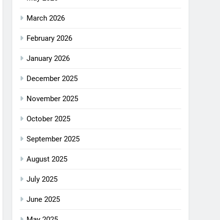
March 2026
February 2026
January 2026
December 2025
November 2025
October 2025
September 2025
August 2025
July 2025
June 2025
May 2025