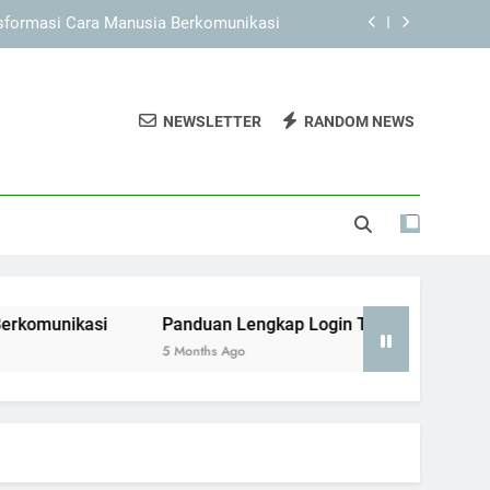
sformasi Cara Manusia Berkomunikasi
melalui Browser dan Perangkat Mobile
asi Tampilan untuk Berbagai Perangkat
NEWSLETTER
RANDOM NEWS
k Alternatif dengan Aman dan Nyaman
 Chung Khoan Viet.
sformasi Cara Manusia Berkomunikasi
melalui Browser dan Perangkat Mobile
asi Tampilan untuk Berbagai Perangkat
i
Panduan Lengkap Login Tiara4D melalui Browser dan
5 Months Ago