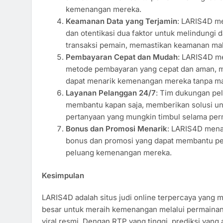
kemenangan mereka.
Keamanan Data yang Terjamin
: LARIS4D m
dan otentikasi dua faktor untuk melindungi d
transaksi pemain, memastikan keamanan ma
Pembayaran Cepat dan Mudah
: LARIS4D m
metode pembayaran yang cepat dan aman, 
dapat menarik kemenangan mereka tanpa ma
Layanan Pelanggan 24/7
: Tim dukungan pe
membantu kapan saja, memberikan solusi un
pertanyaan yang mungkin timbul selama per
Bonus dan Promosi Menarik
: LARIS4D mena
bonus dan promosi yang dapat membantu p
peluang kemenangan mereka.
Kesimpulan
LARIS4D adalah situs judi online terpercaya yang
besar untuk meraih kemenangan melalui permainan 
viral resmi. Dengan RTP yang tinggi, prediksi yang 