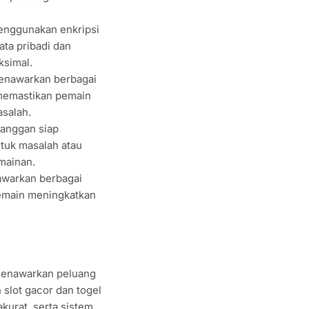
enggunakan enkripsi
ata pribadi dan
ksimal.
enawarkan berbagai
memastikan pemain
salah.
langgan siap
tuk masalah atau
mainan.
warkan berbagai
emain meningkatkan
 menawarkan peluang
slot gacor dan togel
akurat, serta sistem