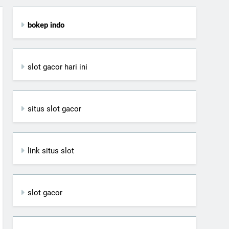
bokep indo
slot gacor hari ini
situs slot gacor
link situs slot
slot gacor