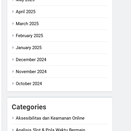
April 2025
March 2025
February 2025
January 2025
December 2024
November 2024
October 2024
Categories
Aksesibilitas dan Keamanan Online
Analisis Slot & Pola Waktu Bermain