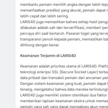
membantu pemain memilih angka dengan lebih tep
memanfaatkan prediksi yang akurat, pemain dapat
lebih cepat dan lebih sering.
LARIS4D juga memastikan bahwa setiap hasil peng
dilakukan adalah sah dan terverifikasi, memberi p
percaya diri saat bertaruh. Pasaran togel yang terv
transparansi penuh kepada pemain, memastikan b
dihitung dengan benar.
Keamanan Terjamin di LARIS4D
Keamanan adalah prioritas utama di LARIS4D. Plat
teknologi enkripsi SSL (Secure Socket Layer) terb
data pribadi dan transaksi pemain dari ancaman yan
Dengan sistem keamanan yang kuat, pemain dapat
tenang, mengetahui bahwa data mereka terlindungi
LARIS4D juga memiliki sistem otentikasi dua faktor
memberikan lapisan keamanan ekstra untuk memas
pemain yang sah yang dapat mengakses akun mere