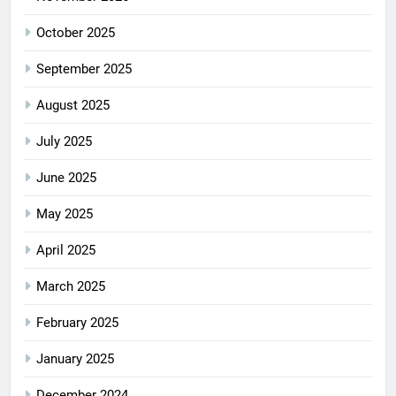
October 2025
September 2025
August 2025
July 2025
June 2025
May 2025
April 2025
March 2025
February 2025
January 2025
December 2024