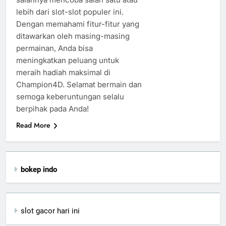
lebih dari slot-slot populer ini.
Dengan memahami fitur-fitur yang
ditawarkan oleh masing-masing
permainan, Anda bisa
meningkatkan peluang untuk
meraih hadiah maksimal di
Champion4D. Selamat bermain dan
semoga keberuntungan selalu
berpihak pada Anda!
Read More
bokep indo
slot gacor hari ini