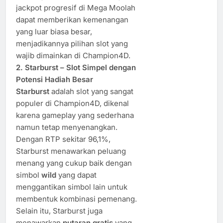
jackpot progresif di Mega Moolah
dapat memberikan kemenangan
yang luar biasa besar,
menjadikannya pilihan slot yang
wajib dimainkan di Champion4D.
2. Starburst – Slot Simpel dengan
Potensi Hadiah Besar
Starburst
adalah slot yang sangat
populer di Champion4D, dikenal
karena gameplay yang sederhana
namun tetap menyenangkan.
Dengan RTP sekitar 96,1%,
Starburst menawarkan peluang
menang yang cukup baik dengan
simbol
wild
yang dapat
menggantikan simbol lain untuk
membentuk kombinasi pemenang.
Selain itu, Starburst juga
menawarkan
putaran gratis
yang