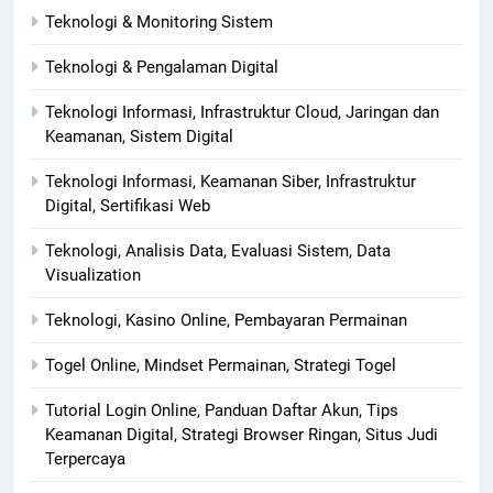
Teknologi & Monitoring Sistem
Teknologi & Pengalaman Digital
Teknologi Informasi, Infrastruktur Cloud, Jaringan dan
Keamanan, Sistem Digital
Teknologi Informasi, Keamanan Siber, Infrastruktur
Digital, Sertifikasi Web
Teknologi, Analisis Data, Evaluasi Sistem, Data
Visualization
Teknologi, Kasino Online, Pembayaran Permainan
Togel Online, Mindset Permainan, Strategi Togel
Tutorial Login Online, Panduan Daftar Akun, Tips
Keamanan Digital, Strategi Browser Ringan, Situs Judi
Terpercaya