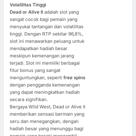
Volatilitas Tinggi
Dead or Alive II
adalah slot yang
sangat cocok bagi pemain yang
menyukai tantangan dan volatilitas
tinggi. Dengan RTP sekitar 96,8%,
slot ini menawarkan peluang untuk
mendapatkan hadiah besar
meskipun kemenangan jarang
terjadi. Slot ini memiliki berbagai
fitur bonus yang sangat
menguntungkan, seperti
free spins
dengan pengganda kemenangan
yang dapat meningkatkan hadiah
secara signifikan.
Bergaya Wild West, Dead or Alive II
memberikan sensasi bermain yang
seru dan menegangkan, dengan
hadiah besar yang menunggu bagi
pemain yang berani mengambil