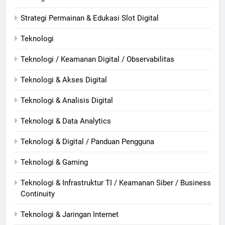
Strategi Permainan & Edukasi Slot Digital
Teknologi
Teknologi / Keamanan Digital / Observabilitas
Teknologi & Akses Digital
Teknologi & Analisis Digital
Teknologi & Data Analytics
Teknologi & Digital / Panduan Pengguna
Teknologi & Gaming
Teknologi & Infrastruktur TI / Keamanan Siber / Business
Continuity
Teknologi & Jaringan Internet