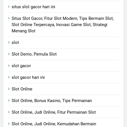
situs slot gacor hari ini
Situs Slot Gacor, Fitur Slot Modern, Tips Bermain Slot,
Slot Online Terpercaya, Inovasi Game Slot, Strategi
Menang Slot
slot
Slot Demo, Pemula Slot
slot gacor
slot gacor hari ini
Slot Online
Slot Online, Bonus Kasino, Tips Permainan
Slot Online, Judi Online, Fitur Permainan Slot
Slot Online, Judi Online, Kemudahan Bermain