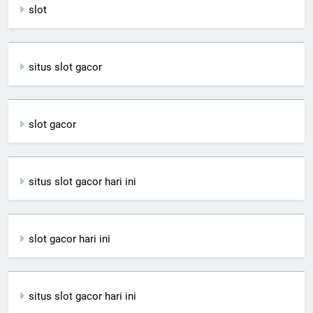
slot
situs slot gacor
slot gacor
situs slot gacor hari ini
slot gacor hari ini
situs slot gacor hari ini