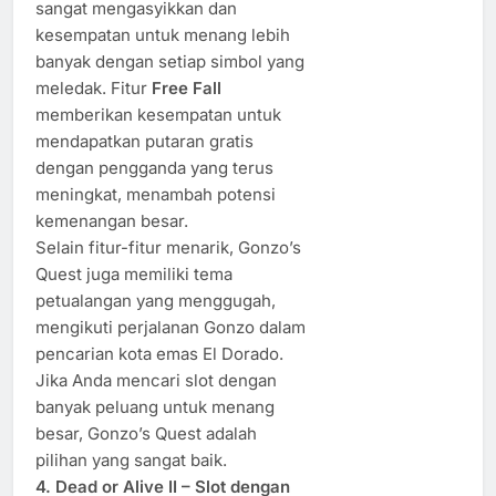
sangat mengasyikkan dan
kesempatan untuk menang lebih
banyak dengan setiap simbol yang
meledak. Fitur
Free Fall
memberikan kesempatan untuk
mendapatkan putaran gratis
dengan pengganda yang terus
meningkat, menambah potensi
kemenangan besar.
Selain fitur-fitur menarik, Gonzo’s
Quest juga memiliki tema
petualangan yang menggugah,
mengikuti perjalanan Gonzo dalam
pencarian kota emas El Dorado.
Jika Anda mencari slot dengan
banyak peluang untuk menang
besar, Gonzo’s Quest adalah
pilihan yang sangat baik.
4. Dead or Alive II – Slot dengan