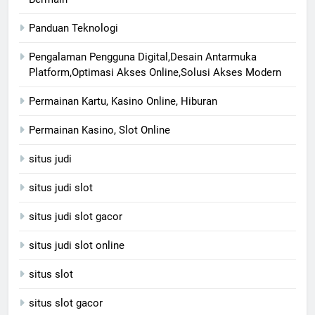
Panduan Teknologi
Pengalaman Pengguna Digital,Desain Antarmuka
Platform,Optimasi Akses Online,Solusi Akses Modern
Permainan Kartu, Kasino Online, Hiburan
Permainan Kasino, Slot Online
situs judi
situs judi slot
situs judi slot gacor
situs judi slot online
situs slot
situs slot gacor