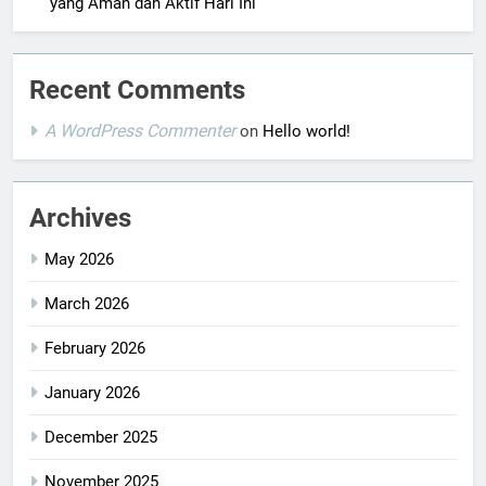
yang Aman dan Aktif Hari Ini
Recent Comments
A WordPress Commenter
on
Hello world!
Archives
May 2026
March 2026
February 2026
January 2026
December 2025
November 2025