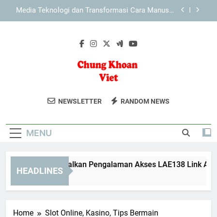
Skip
Media Teknologi dan Transformasi Cara Manusia
Berkomunikasi
to
Panduan Lengkap Login Tiara4D melalui Browser
content
dan Perangkat Mobile
Analisis Responsivitas Desain Lebah4D:
Optimalisasi Tampilan untuk Berbagai Perangkat
Cara Mengoptimalkan Pengalaman Akses
LAE138 Link Alternatif dengan Aman dan Nyaman
Chung Khoan
Media Teknologi dan Transformasi Cara Manusia
Dapatkan Berita Terbaru Tentang Saham
Berkomunikasi
NEWSLETTER
RANDOM NEWS
Viet
Dan Pasar Keuangan Vietnam Di Chung
Panduan Lengkap Login Tiara4D melalui Browser
dan Perangkat Mobile
Khoan Viet.
MENU
Analisis Responsivitas Desain Lebah4D:
Optimalisasi Tampilan untuk Berbagai Perangkat
Cara Mengoptimalkan Pengalaman Akses LAE138 Link Alter
HEADLINES
3 Months Ago
Home
Slot Online, Kasino, Tips Bermain