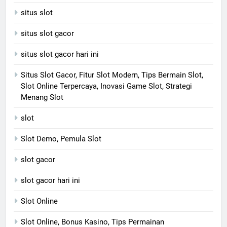
situs slot
situs slot gacor
situs slot gacor hari ini
Situs Slot Gacor, Fitur Slot Modern, Tips Bermain Slot,
Slot Online Terpercaya, Inovasi Game Slot, Strategi
Menang Slot
slot
Slot Demo, Pemula Slot
slot gacor
slot gacor hari ini
Slot Online
Slot Online, Bonus Kasino, Tips Permainan