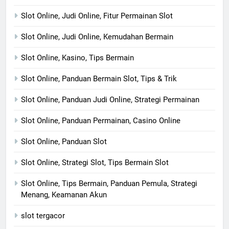
Slot Online, Judi Online, Fitur Permainan Slot
Slot Online, Judi Online, Kemudahan Bermain
Slot Online, Kasino, Tips Bermain
Slot Online, Panduan Bermain Slot, Tips & Trik
Slot Online, Panduan Judi Online, Strategi Permainan
Slot Online, Panduan Permainan, Casino Online
Slot Online, Panduan Slot
Slot Online, Strategi Slot, Tips Bermain Slot
Slot Online, Tips Bermain, Panduan Pemula, Strategi
Menang, Keamanan Akun
slot tergacor