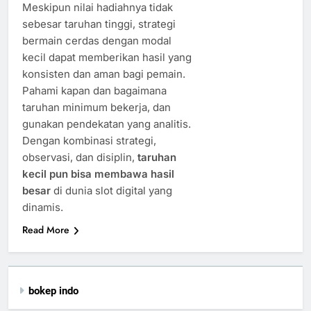
Meskipun nilai hadiahnya tidak
sebesar taruhan tinggi, strategi
bermain cerdas dengan modal
kecil dapat memberikan hasil yang
konsisten dan aman bagi pemain.
Pahami kapan dan bagaimana
taruhan minimum bekerja, dan
gunakan pendekatan yang analitis.
Dengan kombinasi strategi,
observasi, dan disiplin,
taruhan
kecil pun bisa membawa hasil
besar
di dunia slot digital yang
dinamis.
Read More
bokep indo