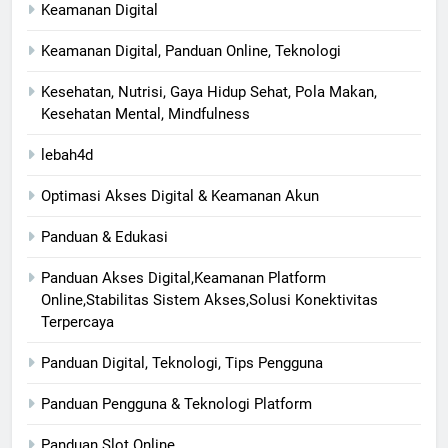
Keamanan Digital
Keamanan Digital, Panduan Online, Teknologi
Kesehatan, Nutrisi, Gaya Hidup Sehat, Pola Makan,
Kesehatan Mental, Mindfulness
lebah4d
Optimasi Akses Digital & Keamanan Akun
Panduan & Edukasi
Panduan Akses Digital,Keamanan Platform
Online,Stabilitas Sistem Akses,Solusi Konektivitas
Terpercaya
Panduan Digital, Teknologi, Tips Pengguna
Panduan Pengguna & Teknologi Platform
Panduan Slot Online