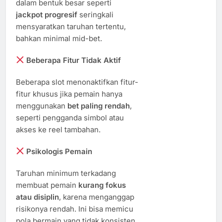
dalam bentuk besar seperti
jackpot progresif
seringkali
mensyaratkan taruhan tertentu,
bahkan minimal mid-bet.
Beberapa Fitur Tidak Aktif
Beberapa slot menonaktifkan fitur-
fitur khusus jika pemain hanya
menggunakan
bet paling rendah
,
seperti pengganda simbol atau
akses ke reel tambahan.
Psikologis Pemain
Taruhan minimum terkadang
membuat pemain
kurang fokus
atau disiplin
, karena menganggap
risikonya rendah. Ini bisa memicu
pola bermain yang tidak konsisten.