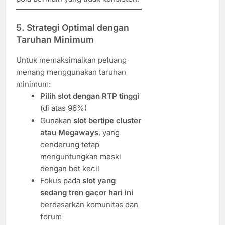
5. Strategi Optimal dengan
Taruhan Minimum
Untuk memaksimalkan peluang
menang menggunakan taruhan
minimum:
Pilih slot dengan RTP tinggi
(di atas 96%)
Gunakan
slot bertipe cluster
atau Megaways
, yang
cenderung tetap
menguntungkan meski
dengan bet kecil
Fokus pada
slot yang
sedang tren gacor hari ini
berdasarkan komunitas dan
forum