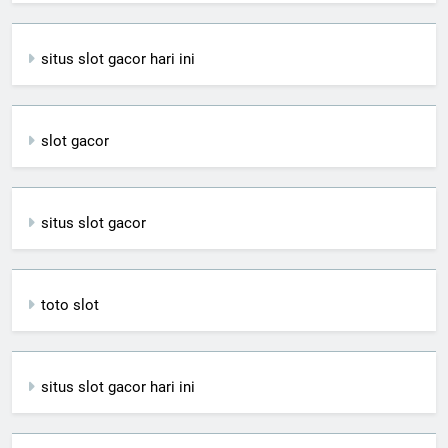
situs slot gacor hari ini
slot gacor
situs slot gacor
toto slot
situs slot gacor hari ini