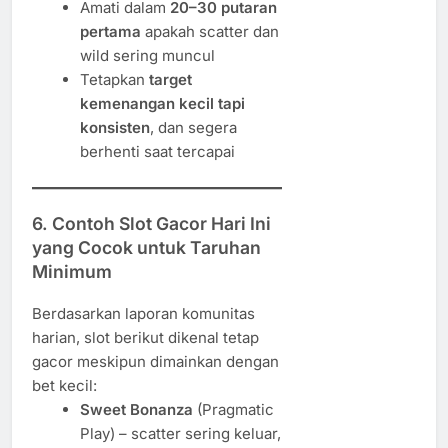
Amati dalam
20–30 putaran
pertama
apakah scatter dan
wild sering muncul
Tetapkan
target
kemenangan kecil tapi
konsisten
, dan segera
berhenti saat tercapai
6. Contoh Slot Gacor Hari Ini
yang Cocok untuk Taruhan
Minimum
Berdasarkan laporan komunitas
harian, slot berikut dikenal tetap
gacor meskipun dimainkan dengan
bet kecil:
Sweet Bonanza
(Pragmatic
Play) – scatter sering keluar,