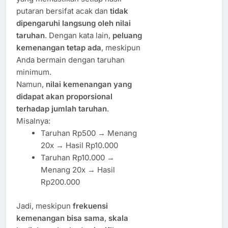
putaran bersifat acak dan
tidak
dipengaruhi langsung oleh nilai
taruhan
. Dengan kata lain,
peluang
kemenangan tetap ada
, meskipun
Anda bermain dengan taruhan
minimum.
Namun,
nilai kemenangan yang
didapat akan proporsional
terhadap jumlah taruhan
.
Misalnya:
Taruhan Rp500 → Menang
20x → Hasil Rp10.000
Taruhan Rp10.000 →
Menang 20x → Hasil
Rp200.000
Jadi, meskipun
frekuensi
kemenangan bisa sama
,
skala