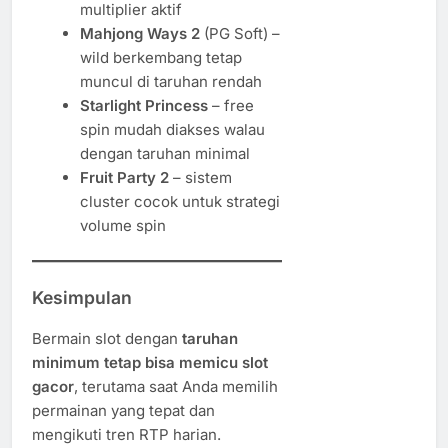
multiplier aktif
Mahjong Ways 2
(PG Soft) –
wild berkembang tetap
muncul di taruhan rendah
Starlight Princess
– free
spin mudah diakses walau
dengan taruhan minimal
Fruit Party 2
– sistem
cluster cocok untuk strategi
volume spin
Kesimpulan
Bermain slot dengan
taruhan
minimum tetap bisa memicu slot
gacor
, terutama saat Anda memilih
permainan yang tepat dan
mengikuti tren RTP harian.