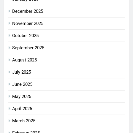
December 2025
November 2025
October 2025
September 2025
August 2025
July 2025
June 2025
May 2025
April 2025
March 2025