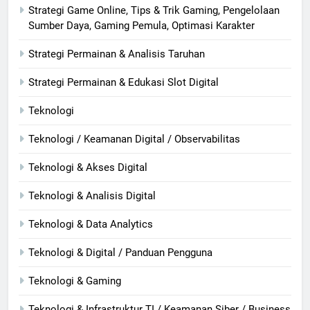
Strategi Game Online, Tips & Trik Gaming, Pengelolaan
Sumber Daya, Gaming Pemula, Optimasi Karakter
Strategi Permainan & Analisis Taruhan
Strategi Permainan & Edukasi Slot Digital
Teknologi
Teknologi / Keamanan Digital / Observabilitas
Teknologi & Akses Digital
Teknologi & Analisis Digital
Teknologi & Data Analytics
Teknologi & Digital / Panduan Pengguna
Teknologi & Gaming
Teknologi & Infrastruktur TI / Keamanan Siber / Business