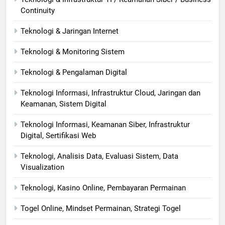
Continuity
Teknologi & Jaringan Internet
Teknologi & Monitoring Sistem
Teknologi & Pengalaman Digital
Teknologi Informasi, Infrastruktur Cloud, Jaringan dan
Keamanan, Sistem Digital
Teknologi Informasi, Keamanan Siber, Infrastruktur
Digital, Sertifikasi Web
Teknologi, Analisis Data, Evaluasi Sistem, Data
Visualization
Teknologi, Kasino Online, Pembayaran Permainan
Togel Online, Mindset Permainan, Strategi Togel