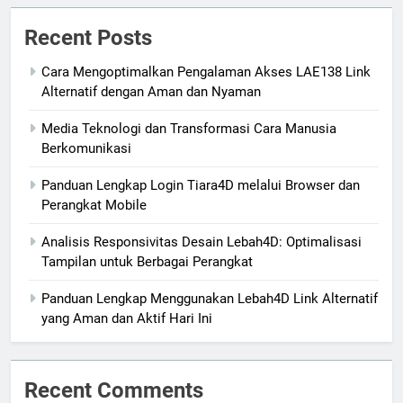
Recent Posts
Cara Mengoptimalkan Pengalaman Akses LAE138 Link
Alternatif dengan Aman dan Nyaman
Media Teknologi dan Transformasi Cara Manusia
Berkomunikasi
Panduan Lengkap Login Tiara4D melalui Browser dan
Perangkat Mobile
Analisis Responsivitas Desain Lebah4D: Optimalisasi
Tampilan untuk Berbagai Perangkat
Panduan Lengkap Menggunakan Lebah4D Link Alternatif
yang Aman dan Aktif Hari Ini
Recent Comments