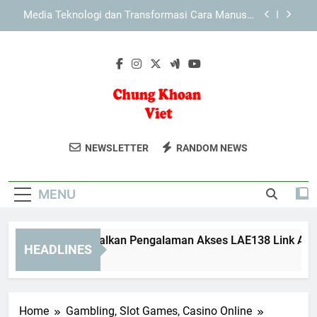
Skip
Panduan Lengkap Login Tiara4D melalui Browser
to
dan Perangkat Mobile
content
Analisis Responsivitas Desain Lebah4D:
Optimalisasi Tampilan untuk Berbagai Perangkat
Cara Mengoptimalkan Pengalaman Akses
LAE138 Link Alternatif dengan Aman dan Nyaman
Media Teknologi dan Transformasi Cara Manusia
Berkomunikasi
Chung Khoan
Dapatkan Berita Terbaru Tentang Saham
Panduan Lengkap Login Tiara4D melalui Browser
NEWSLETTER
RANDOM NEWS
dan Perangkat Mobile
Viet
Dan Pasar Keuangan Vietnam Di Chung
Analisis Responsivitas Desain Lebah4D:
Khoan Viet.
Optimalisasi Tampilan untuk Berbagai Perangkat
MENU
Cara Mengoptimalkan Pengalaman Akses LAE138 Link Altern
HEADLINES
 Months Ago
Home
Gambling, Slot Games, Casino Online