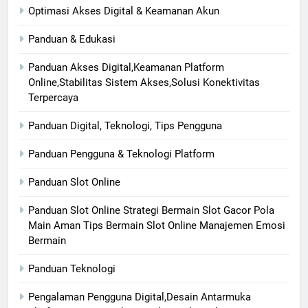
Optimasi Akses Digital & Keamanan Akun
Panduan & Edukasi
Panduan Akses Digital,Keamanan Platform
Online,Stabilitas Sistem Akses,Solusi Konektivitas
Terpercaya
Panduan Digital, Teknologi, Tips Pengguna
Panduan Pengguna & Teknologi Platform
Panduan Slot Online
Panduan Slot Online Strategi Bermain Slot Gacor Pola
Main Aman Tips Bermain Slot Online Manajemen Emosi
Bermain
Panduan Teknologi
Pengalaman Pengguna Digital,Desain Antarmuka