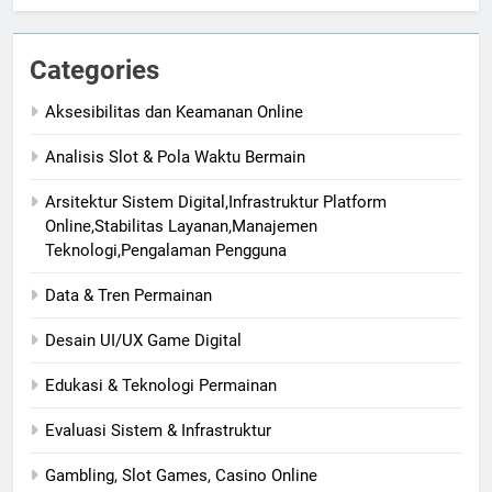
Categories
Aksesibilitas dan Keamanan Online
Analisis Slot & Pola Waktu Bermain
Arsitektur Sistem Digital,Infrastruktur Platform
Online,Stabilitas Layanan,Manajemen
Teknologi,Pengalaman Pengguna
Data & Tren Permainan
Desain UI/UX Game Digital
Edukasi & Teknologi Permainan
Evaluasi Sistem & Infrastruktur
Gambling, Slot Games, Casino Online