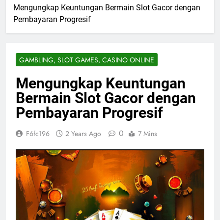
Mengungkap Keuntungan Bermain Slot Gacor dengan
Pembayaran Progresif
GAMBLING, SLOT GAMES, CASINO ONLINE
Mengungkap Keuntungan
Bermain Slot Gacor dengan
Pembayaran Progresif
0
F6fc196
2 Years Ago
7 Mins