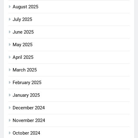
August 2025
July 2025
June 2025
May 2025
April 2025
March 2025
February 2025
January 2025
December 2024
November 2024
October 2024