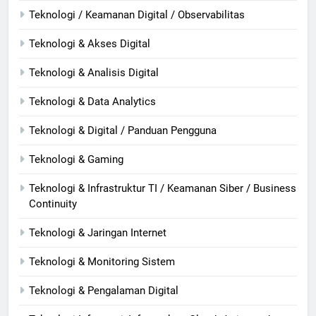
Teknologi / Keamanan Digital / Observabilitas
Teknologi & Akses Digital
Teknologi & Analisis Digital
Teknologi & Data Analytics
Teknologi & Digital / Panduan Pengguna
Teknologi & Gaming
Teknologi & Infrastruktur TI / Keamanan Siber / Business
Continuity
Teknologi & Jaringan Internet
Teknologi & Monitoring Sistem
Teknologi & Pengalaman Digital