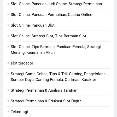
Slot Online, Panduan Judi Online, Strategi Permainan
Slot Online, Panduan Permainan, Casino Online
Slot Online, Panduan Slot
Slot Online, Strategi Slot, Tips Bermain Slot
Slot Online, Tips Bermain, Panduan Pemula, Strategi
Menang, Keamanan Akun
slot tergacor
Strategi Game Online, Tips & Trik Gaming, Pengelolaan
Sumber Daya, Gaming Pemula, Optimasi Karakter
Strategi Permainan & Analisis Taruhan
Strategi Permainan & Edukasi Slot Digital
Teknologi