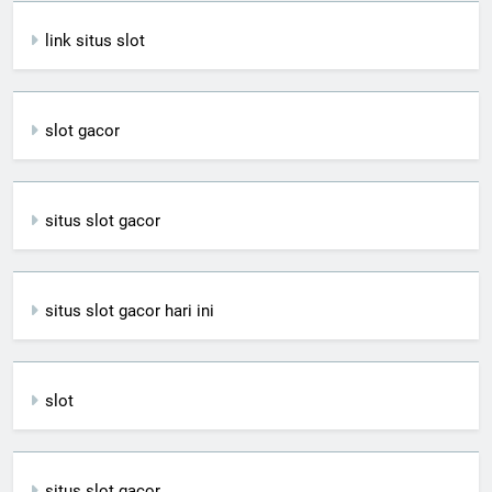
link situs slot
slot gacor
situs slot gacor
situs slot gacor hari ini
slot
situs slot gacor