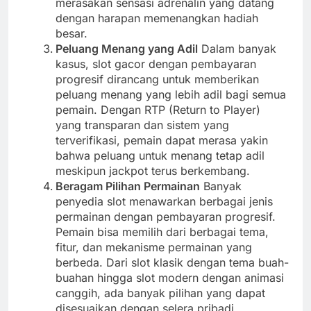
merasakan sensasi adrenalin yang datang
dengan harapan memenangkan hadiah
besar.
Peluang Menang yang Adil
Dalam banyak
kasus, slot gacor dengan pembayaran
progresif dirancang untuk memberikan
peluang menang yang lebih adil bagi semua
pemain. Dengan RTP (Return to Player)
yang transparan dan sistem yang
terverifikasi, pemain dapat merasa yakin
bahwa peluang untuk menang tetap adil
meskipun jackpot terus berkembang.
Beragam Pilihan Permainan
Banyak
penyedia slot menawarkan berbagai jenis
permainan dengan pembayaran progresif.
Pemain bisa memilih dari berbagai tema,
fitur, dan mekanisme permainan yang
berbeda. Dari slot klasik dengan tema buah-
buahan hingga slot modern dengan animasi
canggih, ada banyak pilihan yang dapat
disesuaikan dengan selera pribadi.