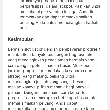
taruhan yang harus dipenuhi untuk
berpartisipasi dalam jackpot. Pastikan untuk
memahami persyaratan ini agar Anda tidak
terlewatkan dan dapat memaksimalkan
peluang Anda untuk memenangkan hadiah
besar.
Kesimpulan
Bermain slot gacor dengan pembayaran progresif
memberikan banyak keuntungan bagi pemain
yang menginginkan pengalaman bermain yang
seru dengan potensi hadiah besar. Meskipun
jackpot progresif memerlukan kesabaran dan
strategi yang matang, peluang untuk
memenangkan jumlah yang sangat besar
menjadikannya pilihan menarik bagi banyak
pemain. Dengan memahami cara kerja slot
progresif dan menerapkan beberapa tips untuk
memaksimalkan peluang, Anda dapat
meningkatkan pengalaman bermain dan, siapa