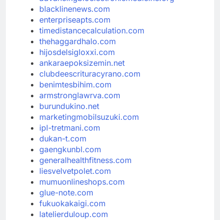
blacklinenews.com
enterpriseapts.com
timedistancecalculation.com
thehaggardhalo.com
hijosdelsigloxxi.com
ankaraepoksizemin.net
clubdeescrituracyrano.com
benimtesbihim.com
armstronglawrva.com
burundukino.net
marketingmobilsuzuki.com
ipl-tretmani.com
dukan-t.com
gaengkunbl.com
generalhealthfitness.com
liesvelvetpolet.com
mumuonlineshops.com
glue-note.com
fukuokakaigi.com
latelierduloup.com