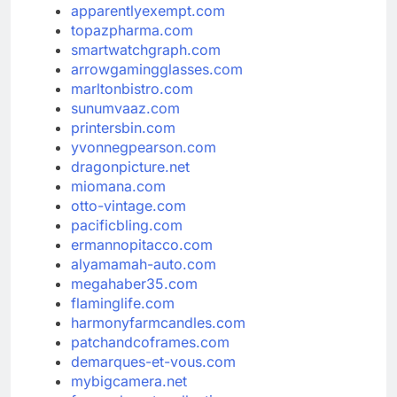
apparentlyexempt.com
topazpharma.com
smartwatchgraph.com
arrowgamingglasses.com
marltonbistro.com
sunumvaaz.com
printersbin.com
yvonnegpearson.com
dragonpicture.net
miomana.com
otto-vintage.com
pacificbling.com
ermannopitacco.com
alyamamah-auto.com
megahaber35.com
flaminglife.com
harmonyfarmcandles.com
patchandcoframes.com
demarques-et-vous.com
mybigcamera.net