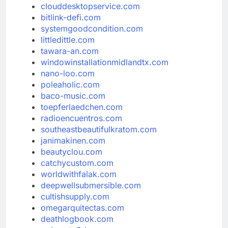
clouddesktopservice.com
bitlink-defi.com
systemgoodcondition.com
littledittle.com
tawara-an.com
windowinstallationmidlandtx.com
nano-loo.com
poleaholic.com
baco-music.com
toepferlaedchen.com
radioencuentros.com
southeastbeautifulkratom.com
janimakinen.com
beautyclou.com
catchycustom.com
worldwithfalak.com
deepwellsubmersible.com
cultishsupply.com
omegarquitectas.com
deathlogbook.com