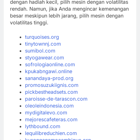
dengan hadiah kecil, pilih mesin dengan volatilitas
rendah. Namun, jika Anda mengincar kemenangan
besar meskipun lebih jarang, pilih mesin dengan
volatilitas tinggi.
turquoises.org
tinytownnj.com
sumibol.com
styogawear.com
sofrologiaonline.com
kpukabngawi.online
sanandaya-prod.org
promosuzukiignis.com
pickbestheadsets.com
paroisse-de-tarascon.com
oleoleindonesia.com
mydigitalevo.com
mejorescafeteras.com
lythbound.com
lequilibreduchien.com
kusonganamocambique.org