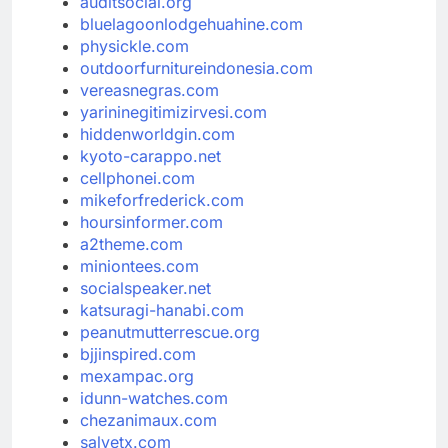
auditsocial.org
bluelagoonlodgehuahine.com
physickle.com
outdoorfurnitureindonesia.com
vereasnegras.com
yarininegitimizirvesi.com
hiddenworldgin.com
kyoto-carappo.net
cellphonei.com
mikeforfrederick.com
hoursinformer.com
a2theme.com
miniontees.com
socialspeaker.net
katsuragi-hanabi.com
peanutmutterrescue.org
bjjinspired.com
mexampac.org
idunn-watches.com
chezanimaux.com
salvetx.com