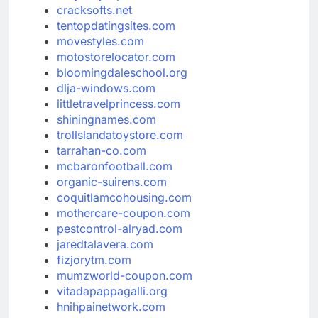
cracksofts.net
tentopdatingsites.com
movestyles.com
motostorelocator.com
bloomingdaleschool.org
dlja-windows.com
littletravelprincess.com
shiningnames.com
trollslandatoystore.com
tarrahan-co.com
mcbaronfootball.com
organic-suirens.com
coquitlamcohousing.com
mothercare-coupon.com
pestcontrol-alryad.com
jaredtalavera.com
fizjorytm.com
mumzworld-coupon.com
vitadapappagalli.org
hnihpainetwork.com