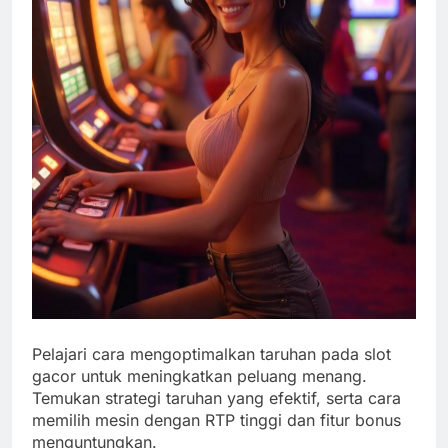
Pelajari cara mengoptimalkan taruhan pada slot
gacor untuk meningkatkan peluang menang.
Temukan strategi taruhan yang efektif, serta cara
memilih mesin dengan RTP tinggi dan fitur bonus
menguntungkan.