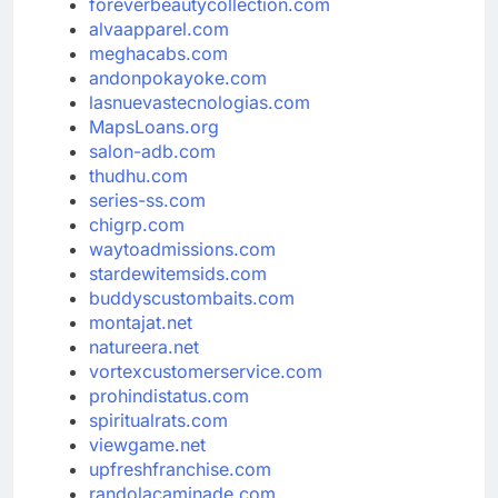
foreverbeautycollection.com
alvaapparel.com
meghacabs.com
andonpokayoke.com
lasnuevastecnologias.com
MapsLoans.org
salon-adb.com
thudhu.com
series-ss.com
chigrp.com
waytoadmissions.com
stardewitemsids.com
buddyscustombaits.com
montajat.net
natureera.net
vortexcustomerservice.com
prohindistatus.com
spiritualrats.com
viewgame.net
upfreshfranchise.com
randolacaminade.com