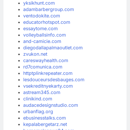
yksikhunt.com
adambarbergroup.com
ventodokite.com
educatorhotspot.com
essaytome.com
volleyballsinfo.com
and-camicie.com
diegodallapalmaoutlet.com
zvukon.net
careswayhealth.com
rd7comunica.com
httptplinkrepeater.com
lesdouceursdesbauges.com
vsekreditnyekarty.com
astream345.com
clinikind.com
audacedesignstudio.com
urbanflag.org
ebusinesstalks.com
kepalabergetarz.net