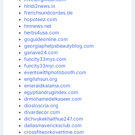
hindi2news.in
frerichsundcordes.de
hopoteez.com
hmnews.net
herbs4usa.com
goguideonline.com
georgiaphelpsbeautyblog.com
ganave24.com
funcity33mys.com
funcity33myr.com
eventswithphotobooth.com
englishsun.org
emeraldkalama.com
egyptiandrugindex.com
drmohamedelkaseer.com
diosloscria.org
divardecor.com
dichvukekhaithue247.com
dallasmavericksclub.com
crossfitworkovertime.com