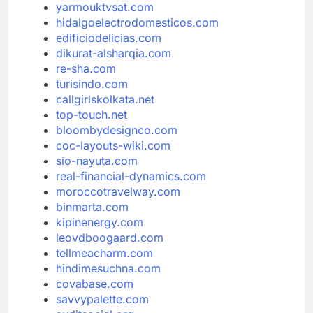
yarmouktvsat.com
hidalgoelectrodomesticos.com
edificiodelicias.com
dikurat-alsharqia.com
re-sha.com
turisindo.com
callgirlskolkata.net
top-touch.net
bloombydesignco.com
coc-layouts-wiki.com
sio-nayuta.com
real-financial-dynamics.com
moroccotravelway.com
binmarta.com
kipinenergy.com
leovdboogaard.com
tellmeacharm.com
hindimesuchna.com
covabase.com
savvypalette.com