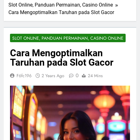
Slot Online, Panduan Permainan, Casino Online
Cara Mengoptimalkan Taruhan pada Slot Gacor
SLOT ONLINE, PANDUAN PERMAINAN, CASINO ONLINE
Cara Mengoptimalkan
Taruhan pada Slot Gacor
0
F6fc196
2 Years Ago
24 Mins