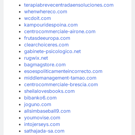
terapiabrevecentradaensoluciones.com
whenwhereco.com
wcdoit.com
kampouridespoina.com
centrocommerciale-airone.com
frutasdeeuropa.com
clearchoiceres.com
gabinete-psicologico.net
rugwix.net
bagmagstore.com
esoespoliticamenteincorrecto.com
middlemanagement-tamao.com
centrocommerciale-brescia.com
sheilalovesbooks.com
bibanko6.com
joguno.com
allsimbaseball9.com
youmovise.com
intojerseys.com
sathajada-sa.com