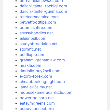
bornamelanews24.com
daiichi-tantei-tochigi.com
daiichi-tantei-gunma.com
retetedemamica.com
petvetfoodtips.com
poomasafire.com
stussyhoodies.net
eileenbell.com
studyabroadaids.net
stormfc.net
betflixpr.com
graham-grahamlaw.com
nirakle.com
timdaily-buy2sell.com
e-toro-forex.com
cheapbookingflight.com
jamalek3almy.net
mobesekameracanliizle.com
powertoolspro.net
eatsumgreens.com
puppyconnect.org