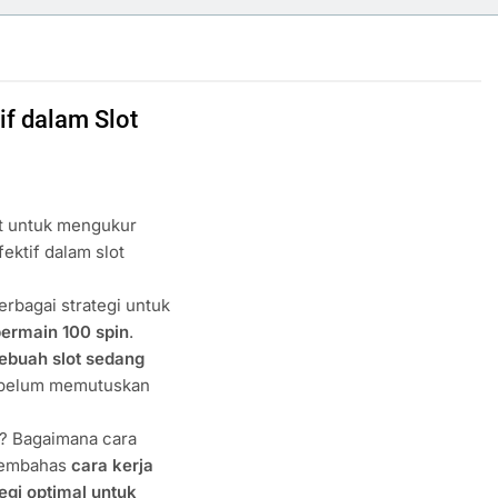
if dalam Slot
ot untuk mengukur
ektif dalam slot
rbagai strategi untuk
bermain 100 spin
.
ebuah slot sedang
belum memutuskan
f? Bagaimana cara
 membahas
cara kerja
egi optimal untuk