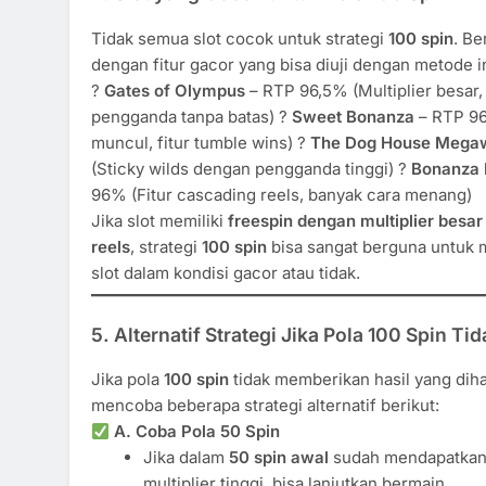
Tidak semua slot cocok untuk strategi
100 spin
. Be
dengan fitur gacor yang bisa diuji dengan metode in
?
Gates of Olympus
– RTP 96,5% (Multiplier besar,
pengganda tanpa batas) ?
Sweet Bonanza
– RTP 96
muncul, fitur tumble wins) ?
The Dog House Mega
(Sticky wilds dengan pengganda tinggi) ?
Bonanza
96% (Fitur cascading reels, banyak cara menang)
Jika slot memiliki
freespin dengan multiplier besar
reels
, strategi
100 spin
bisa sangat berguna untuk
slot dalam kondisi gacor atau tidak.
5. Alternatif Strategi Jika Pola 100 Spin Tid
Jika pola
100 spin
tidak memberikan hasil yang dih
mencoba beberapa strategi alternatif berikut:
A. Coba Pola 50 Spin
Jika dalam
50 spin awal
sudah mendapatkan 
multiplier tinggi, bisa lanjutkan bermain.