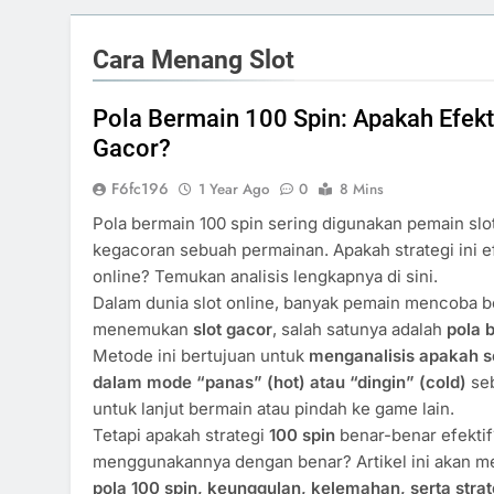
Cara Menang Slot
Pola Bermain 100 Spin: Apakah Efekt
Gacor?
F6fc196
1 Year Ago
0
8 Mins
Pola bermain 100 spin sering digunakan pemain sl
kegacoran sebuah permainan. Apakah strategi ini ef
online? Temukan analisis lengkapnya di sini.
Dalam dunia slot online, banyak pemain mencoba be
menemukan
slot gacor
, salah satunya adalah
pola 
Metode ini bertujuan untuk
menganalisis apakah s
dalam mode “panas” (hot) atau “dingin” (cold)
se
untuk lanjut bermain atau pindah ke game lain.
Tetapi apakah strategi
100 spin
benar-benar efekti
menggunakannya dengan benar? Artikel ini akan
pola 100 spin, keunggulan, kelemahan, serta strat