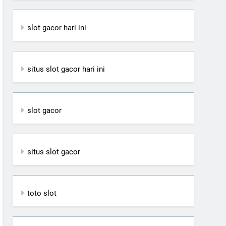
slot gacor hari ini
situs slot gacor hari ini
slot gacor
situs slot gacor
toto slot