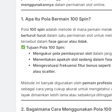
menggunakannya
dalam permainan slot online.
1. Apa Itu Pola Bermain 100 Spin?
Pola
100 spin
adalah metode di mana pemain mela
berturut-turut
dalam satu permainan slot untuk mel
tersebut dalam
fase gacor atau tidak
.
Tujuan Pola 100 Spin:
Mengukur pola pembayaran slot
dalam jang
Menentukan apakah slot sedang dalam fase 
Mengevaluasi frekuensi fitur bonus seperti f
atau scatter.
Metode ini banyak digunakan oleh
pemain profesio
sebagai cara yang cukup akurat untuk mengetahui 
layak dimainkan lebih lama atau sebaiknya ditinggal
2. Bagaimana Cara Menggunakan Pola 100