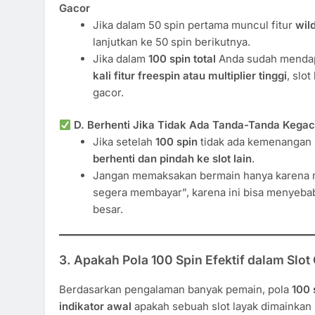
Gacor
Jika dalam 50 spin pertama muncul fitur
wild
lanjutkan ke 50 spin berikutnya.
Jika dalam
100 spin total
Anda sudah mendap
kali fitur freespin atau multiplier tinggi
, slo
gacor.
D. Berhenti Jika Tidak Ada Tanda-Tanda Kega
Jika setelah
100 spin
tidak ada kemenangan si
berhenti dan pindah ke slot lain
.
Jangan memaksakan bermain hanya karena m
segera membayar”, karena ini bisa menyebab
besar.
3. Apakah Pola 100 Spin Efektif dalam Slot
Berdasarkan pengalaman banyak pemain, pola
100 
indikator awal
apakah sebuah slot layak dimainkan l