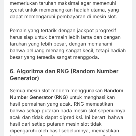
memerlukan taruhan maksimal agar memenuhi
syarat untuk memenangkan hadiah utama, yang
dapat memengaruhi pembayaran di mesin slot.
Pemain yang tertarik dengan jackpot progresif
harus siap untuk bermain lebih lama dan dengan
taruhan yang lebih besar, dengan memahami
bahwa peluang menang sangat kecil, tetapi hadiah
besar yang tersedia sangat menggoda.
6.
Algoritma dan RNG (Random Number
Generator)
Semua mesin slot modern menggunakan
Random
Number Generator (RNG)
untuk menghasilkan
hasil permainan yang acak. RNG memastikan
bahwa setiap putaran pada mesin slot sepenuhnya
acak dan tidak dapat diprediksi. Ini berarti bahwa
hasil dari setiap putaran mesin slot tidak
dipengaruhi oleh hasil sebelumnya, memastikan