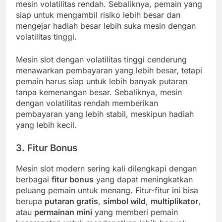
mesin volatilitas rendah. Sebaliknya, pemain yang
siap untuk mengambil risiko lebih besar dan
mengejar hadiah besar lebih suka mesin dengan
volatilitas tinggi.
Mesin slot dengan volatilitas tinggi cenderung
menawarkan pembayaran yang lebih besar, tetapi
pemain harus siap untuk lebih banyak putaran
tanpa kemenangan besar. Sebaliknya, mesin
dengan volatilitas rendah memberikan
pembayaran yang lebih stabil, meskipun hadiah
yang lebih kecil.
3.
Fitur Bonus
Mesin slot modern sering kali dilengkapi dengan
berbagai
fitur bonus
yang dapat meningkatkan
peluang pemain untuk menang. Fitur-fitur ini bisa
berupa
putaran gratis
,
simbol wild
,
multiplikator
,
atau
permainan mini
yang memberi pemain