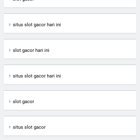
situs slot gacor hari ini
slot gacor hari ini
situs slot gacor hari ini
slot gacor
situs slot gacor