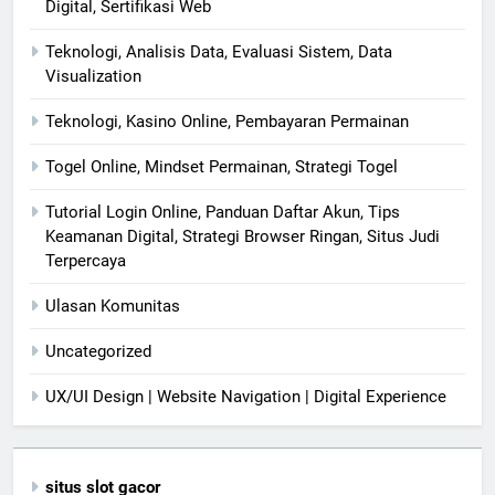
Digital, Sertifikasi Web
Teknologi, Analisis Data, Evaluasi Sistem, Data
Visualization
Teknologi, Kasino Online, Pembayaran Permainan
Togel Online, Mindset Permainan, Strategi Togel
Tutorial Login Online, Panduan Daftar Akun, Tips
Keamanan Digital, Strategi Browser Ringan, Situs Judi
Terpercaya
Ulasan Komunitas
Uncategorized
UX/UI Design | Website Navigation | Digital Experience
situs slot gacor