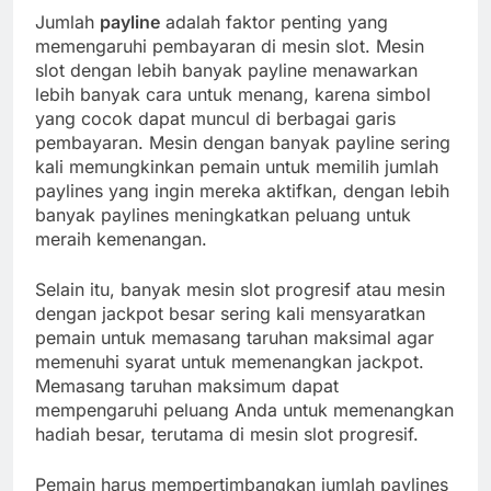
Jumlah
payline
adalah faktor penting yang
memengaruhi pembayaran di mesin slot. Mesin
slot dengan lebih banyak payline menawarkan
lebih banyak cara untuk menang, karena simbol
yang cocok dapat muncul di berbagai garis
pembayaran. Mesin dengan banyak payline sering
kali memungkinkan pemain untuk memilih jumlah
paylines yang ingin mereka aktifkan, dengan lebih
banyak paylines meningkatkan peluang untuk
meraih kemenangan.
Selain itu, banyak mesin slot progresif atau mesin
dengan jackpot besar sering kali mensyaratkan
pemain untuk memasang taruhan maksimal agar
memenuhi syarat untuk memenangkan jackpot.
Memasang taruhan maksimum dapat
mempengaruhi peluang Anda untuk memenangkan
hadiah besar, terutama di mesin slot progresif.
Pemain harus mempertimbangkan jumlah paylines