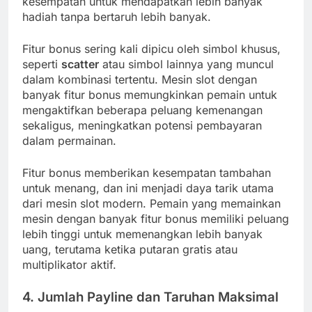
kesempatan untuk mendapatkan lebih banyak
hadiah tanpa bertaruh lebih banyak.
Fitur bonus sering kali dipicu oleh simbol khusus,
seperti
scatter
atau simbol lainnya yang muncul
dalam kombinasi tertentu. Mesin slot dengan
banyak fitur bonus memungkinkan pemain untuk
mengaktifkan beberapa peluang kemenangan
sekaligus, meningkatkan potensi pembayaran
dalam permainan.
Fitur bonus memberikan kesempatan tambahan
untuk menang, dan ini menjadi daya tarik utama
dari mesin slot modern. Pemain yang memainkan
mesin dengan banyak fitur bonus memiliki peluang
lebih tinggi untuk memenangkan lebih banyak
uang, terutama ketika putaran gratis atau
multiplikator aktif.
4.
Jumlah Payline dan Taruhan Maksimal