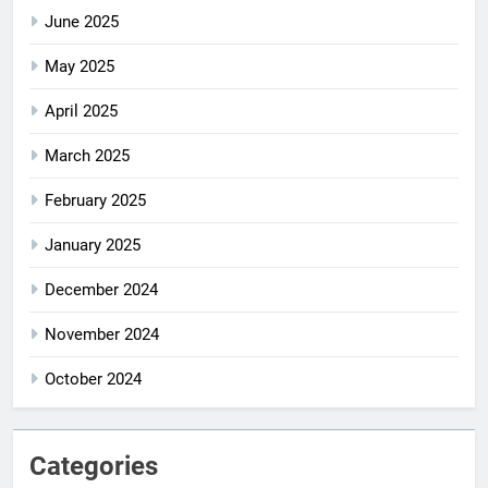
June 2025
May 2025
April 2025
March 2025
February 2025
January 2025
December 2024
November 2024
October 2024
Categories