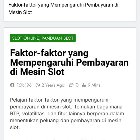
Faktor-faktor yang Mempengaruhi Pembayaran di
Mesin Slot
SLOT ONLINE, PANDUAN SLOT
Faktor-faktor yang
Mempengaruhi Pembayaran
di Mesin Slot
0
F6fc196
2 Years Ago
9 Mins
Pelajari faktor-faktor yang mempengaruhi
pembayaran di mesin slot. Temukan bagaimana
RTP, volatilitas, dan fitur lainnya berperan dalam
menentukan peluang dan pembayaran di mesin
slot.