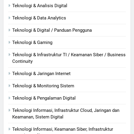
Teknologi & Analisis Digital
Teknologi & Data Analytics
Teknologi & Digital / Panduan Pengguna
Teknologi & Gaming
Teknologi & Infrastruktur TI / Keamanan Siber / Business
Continuity
Teknologi & Jaringan Internet
Teknologi & Monitoring Sistem
Teknologi & Pengalaman Digital
Teknologi Informasi, Infrastruktur Cloud, Jaringan dan
Keamanan, Sistem Digital
Teknologi Informasi, Keamanan Siber, Infrastruktur