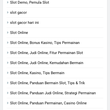
Slot Demo, Pemula Slot
slot gacor
slot gacor hari ini
Slot Online
Slot Online, Bonus Kasino, Tips Permainan
Slot Online, Judi Online, Fitur Permainan Slot
Slot Online, Judi Online, Kemudahan Bermain
Slot Online, Kasino, Tips Bermain
Slot Online, Panduan Bermain Slot, Tips & Trik
Slot Online, Panduan Judi Online, Strategi Permainan
Slot Online, Panduan Permainan, Casino Online