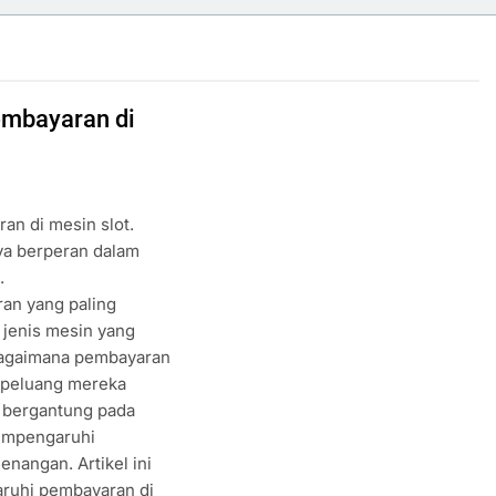
embayaran di
an di mesin slot.
nya berperan dalam
.
ran yang paling
i jenis mesin yang
 bagaimana pembayaran
i peluang mereka
 bergantung pada
mempengaruhi
nangan. Artikel ini
ruhi pembayaran di