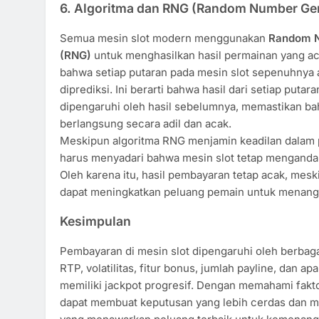
6.
Algoritma dan RNG (Random Number Gen
Semua mesin slot modern menggunakan
Random N
(RNG)
untuk menghasilkan hasil permainan yang a
bahwa setiap putaran pada mesin slot sepenuhnya a
diprediksi. Ini berarti bahwa hasil dari setiap putara
dipengaruhi oleh hasil sebelumnya, memastikan b
berlangsung secara adil dan acak.
Meskipun algoritma RNG menjamin keadilan dalam
harus menyadari bahwa mesin slot tetap menganda
Oleh karena itu, hasil pembayaran tetap acak, meskip
dapat meningkatkan peluang pemain untuk menang
Kesimpulan
Pembayaran di mesin slot dipengaruhi oleh berbaga
RTP, volatilitas, fitur bonus, jumlah payline, dan a
memiliki jackpot progresif. Dengan memahami fakto
dapat membuat keputusan yang lebih cerdas dan me