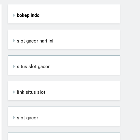
bokep indo
slot gacor hari ini
situs slot gacor
link situs slot
slot gacor