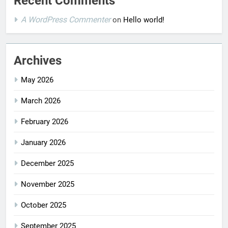
Recent Comments
A WordPress Commenter
on
Hello world!
Archives
May 2026
March 2026
February 2026
January 2026
December 2025
November 2025
October 2025
September 2025