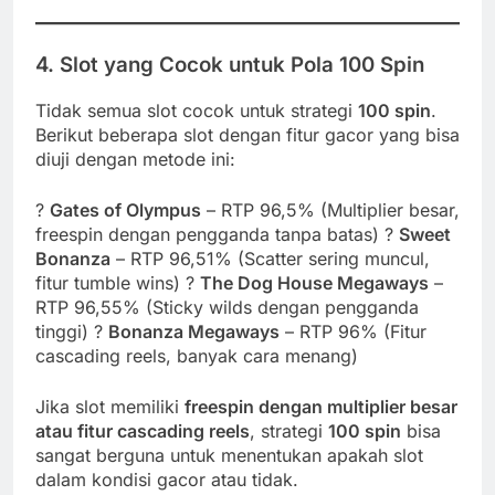
4. Slot yang Cocok untuk Pola 100 Spin
Tidak semua slot cocok untuk strategi
100 spin
.
Berikut beberapa slot dengan fitur gacor yang bisa
diuji dengan metode ini:
?
Gates of Olympus
– RTP 96,5% (Multiplier besar,
freespin dengan pengganda tanpa batas) ?
Sweet
Bonanza
– RTP 96,51% (Scatter sering muncul,
fitur tumble wins) ?
The Dog House Megaways
–
RTP 96,55% (Sticky wilds dengan pengganda
tinggi) ?
Bonanza Megaways
– RTP 96% (Fitur
cascading reels, banyak cara menang)
Jika slot memiliki
freespin dengan multiplier besar
atau fitur cascading reels
, strategi
100 spin
bisa
sangat berguna untuk menentukan apakah slot
dalam kondisi gacor atau tidak.