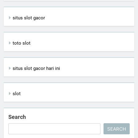
situs slot gacor
toto slot
situs slot gacor hari ini
slot
Search
SEARCH