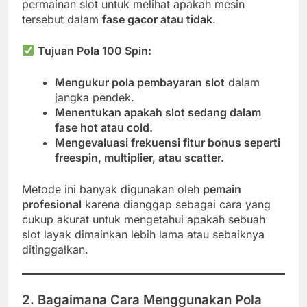
permainan slot untuk melihat apakah mesin
tersebut dalam
fase gacor atau tidak
.
Tujuan Pola 100 Spin:
Mengukur pola pembayaran slot
dalam
jangka pendek.
Menentukan apakah slot sedang dalam
fase hot atau cold.
Mengevaluasi frekuensi fitur bonus seperti
freespin, multiplier, atau scatter.
Metode ini banyak digunakan oleh
pemain
profesional
karena dianggap sebagai cara yang
cukup akurat untuk mengetahui apakah sebuah
slot layak dimainkan lebih lama atau sebaiknya
ditinggalkan.
2. Bagaimana Cara Menggunakan Pola