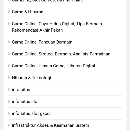
Gambling, Slot Games, Casino Online
Game & Hiburan
Game Online, Gaya Hidup Digital, Tips Bermain,
Rekomendasi Akhir Pekan
Game Online, Panduan Bermain
Game Online, Strategi Bermain, Analisis Permainan
Game Online, Ulasan Game, Hiburan Digital
Hiburan & Teknologi
info situs
info situs slot
info situs slot gacor
Infrastruktur Akses & Keamanan Sistem