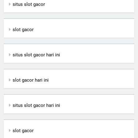
situs slot gacor
slot gacor
situs slot gacor hari ini
slot gacor hari ini
situs slot gacor hari ini
slot gacor