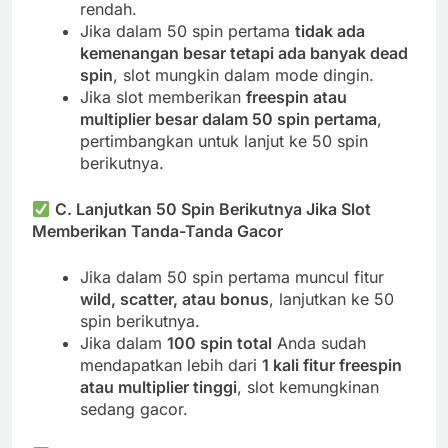
rendah.
Jika dalam 50 spin pertama
tidak ada
kemenangan besar tetapi ada banyak dead
spin
, slot mungkin dalam mode dingin.
Jika slot memberikan
freespin atau
multiplier besar dalam 50 spin pertama
,
pertimbangkan untuk lanjut ke 50 spin
berikutnya.
C. Lanjutkan 50 Spin Berikutnya Jika Slot
Memberikan Tanda-Tanda Gacor
Jika dalam 50 spin pertama muncul fitur
wild, scatter, atau bonus
, lanjutkan ke 50
spin berikutnya.
Jika dalam
100 spin total
Anda sudah
mendapatkan lebih dari
1 kali fitur freespin
atau multiplier tinggi
, slot kemungkinan
sedang gacor.