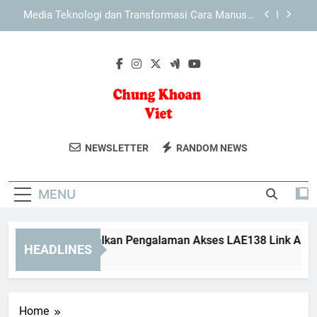
Skip
Panduan Lengkap Login Tiara4D melalui Browser
to
dan Perangkat Mobile
content
Analisis Responsivitas Desain Lebah4D:
Optimalisasi Tampilan untuk Berbagai Perangkat
Cara Mengoptimalkan Pengalaman Akses
LAE138 Link Alternatif dengan Aman dan Nyaman
Media Teknologi dan Transformasi Cara Manusia
Berkomunikasi
Chung Khoan
Dapatkan Berita Terbaru Tentang Saham
Panduan Lengkap Login Tiara4D melalui Browser
NEWSLETTER
RANDOM NEWS
dan Perangkat Mobile
Viet
Dan Pasar Keuangan Vietnam Di Chung
Analisis Responsivitas Desain Lebah4D:
Khoan Viet.
Optimalisasi Tampilan untuk Berbagai Perangkat
MENU
ara Mengoptimalkan Pengalaman Akses LAE138 Link Alterna
HEADLINES
Months Ago
Home