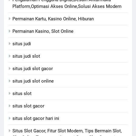
Platform,Optimasi Akses Online,Solusi Akses Modern
Permainan Kartu, Kasino Online, Hiburan
Permainan Kasino, Slot Online
situs judi
situs judi slot
situs judi slot gacor
situs judi slot online
situs slot
situs slot gacor
situs slot gacor hari ini
Situs Slot Gacor, Fitur Slot Modern, Tips Bermain Slot,