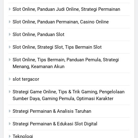
Slot Online, Panduan Judi Online, Strategi Permainan
Slot Online, Panduan Permainan, Casino Online
Slot Online, Panduan Slot
Slot Online, Strategi Slot, Tips Bermain Slot
Slot Online, Tips Bermain, Panduan Pemula, Strategi
Menang, Keamanan Akun
slot tergacor
Strategi Game Online, Tips & Trik Gaming, Pengelolaan
Sumber Daya, Gaming Pemula, Optimasi Karakter
Strategi Permainan & Analisis Taruhan
Strategi Permainan & Edukasi Slot Digital
Teknologi