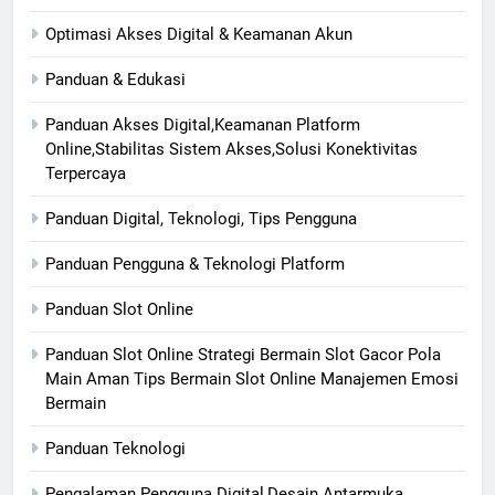
Optimasi Akses Digital & Keamanan Akun
Panduan & Edukasi
Panduan Akses Digital,Keamanan Platform
Online,Stabilitas Sistem Akses,Solusi Konektivitas
Terpercaya
Panduan Digital, Teknologi, Tips Pengguna
Panduan Pengguna & Teknologi Platform
Panduan Slot Online
Panduan Slot Online Strategi Bermain Slot Gacor Pola
Main Aman Tips Bermain Slot Online Manajemen Emosi
Bermain
Panduan Teknologi
Pengalaman Pengguna Digital,Desain Antarmuka