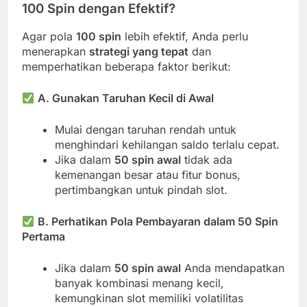
100 Spin dengan Efektif?
Agar pola
100 spin
lebih efektif, Anda perlu
menerapkan
strategi yang tepat
dan
memperhatikan beberapa faktor berikut:
A. Gunakan Taruhan Kecil di Awal
Mulai dengan taruhan rendah untuk
menghindari kehilangan saldo terlalu cepat.
Jika dalam
50 spin awal
tidak ada
kemenangan besar atau fitur bonus,
pertimbangkan untuk pindah slot.
B. Perhatikan Pola Pembayaran dalam 50 Spin
Pertama
Jika dalam
50 spin awal
Anda mendapatkan
banyak kombinasi menang kecil,
kemungkinan slot memiliki volatilitas